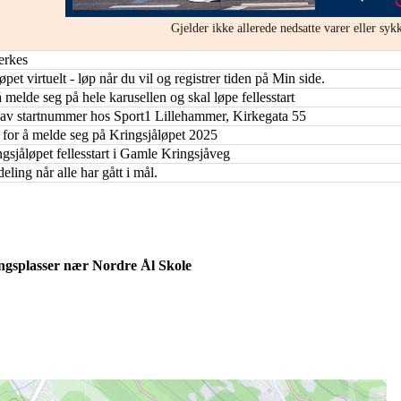
Gjelder ikke allerede nedsatte varer eller sykk
erkes
øpet virtuelt - løp når du vil og registrer tiden på Min side.
 å melde seg på hele karusellen og skal løpe fellesstart
 av startnummer hos Sport1 Lillehammer, Kirkegata 55
st for å melde seg på Kringsjåløpet 2025
ngsjåløpet fellesstart i Gamle Kringsjåveg
eling når alle har gått i mål.
ringsplasser nær Nordre Ål Skole