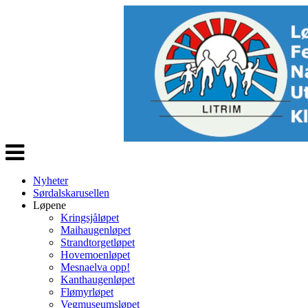
Veksle
navigasjon
Nyheter
Sørdalskarusellen
Løpene
Kringsjåløpet
Maihaugenløpet
Strandtorgetløpet
Hovemoenløpet
Mesnaelva opp!
Kanthaugenløpet
Flømyrløpet
Vegmuseumsløpet