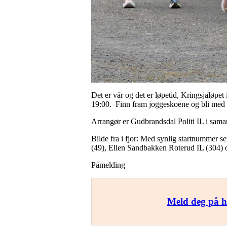
Det er vår og det er løpetid, Kringsjåløpet 
19:00. Finn fram joggeskoene og bli med på 
Arrangør er Gudbrandsdal Politi IL i sama
Bilde fra i fjor: Med synlig startnummer 
(49), Ellen Sandbakken Roterud IL (304) 
Påmelding
Meld deg på h