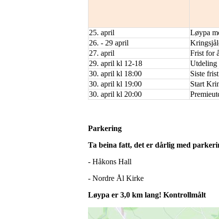
25. april
Løypa m
26. - 29 april
Kringsjål
27. april
Frist for
29. april kl 12-18
Utdeling
30. april kl 18:00
Siste fri
30. april kl 19:00
Start Kri
30. april kl 20:00
Premieutd
Parkering
Ta beina fatt, det er dårlig med parke
- Håkons Hall
- Nordre Ål Kirke
Løypa er 3,0 km lang! Kontrollmålt