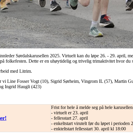
innleder Sørdalskarusellen 2025. Virtuelt kan du løpe 26. - 29. april, men
folkefesten. Dette er en uhøytidelig og trivelig trimaktivitet hvor du s
rbeid med Litrim.
ser vi Line Fosser Vogt (10), Sigrid Sørheim, Vingrom IL (57), Martin
og Ingrid Haugli (423)
Frist for hele å melde seg på hele karusellen
- virtuelt er 23. april
er!
- fellesstart 27. april
- enkeltstart virutelt før du løpet i perioden 2
- enkteltstart fellesstart 30. april kl 18:00