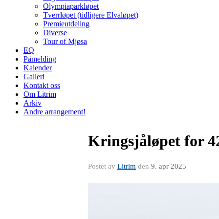
Olympiaparkløpet
Tverrløpet (tidligere Elvaløpet)
Premieutdeling
Diverse
Tour of Mjøsa
EQ
Påmelding
Kalender
Galleri
Kontakt oss
Om Litrim
Arkiv
Andre arrangement!
Kringsjåløpet for 4
Postet av
Litrim
den
9. apr 2025