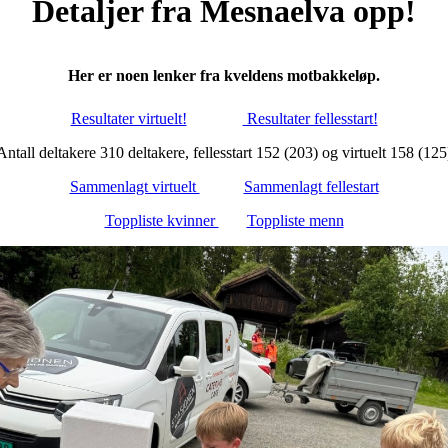
Detaljer fra Mesnaelva opp!
Her er noen lenker fra kveldens motbakkeløp.
Resultater virtuelt!
Resultater fellesstart!
Antall deltakere 310 deltakere, fellesstart 152 (203) og virtuelt 158 (125
Sammenlagt virtuelt
Sammenlagt fellestart
Toppliste kvinner
Toppliste menn