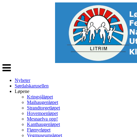
Veksle
navigasjon
Nyheter
Sørdalskarusellen
Løpene
Kringsjåløpet
Maihaugenløpet
Strandtorgetløpet
Hovemoenløpet
Mesnaelva opp!
Kanthaugenløpet
Flømyrløpet
Vegmuseumsløpet