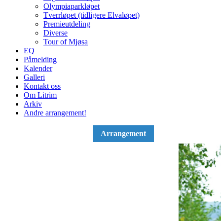
Olympiaparkløpet
Tverrløpet (tidligere Elvaløpet)
Premieutdeling
Diverse
Tour of Mjøsa
EQ
Påmelding
Kalender
Galleri
Kontakt oss
Om Litrim
Arkiv
Andre arrangement!
Arrangement
Arrangement
Arrangement
Arrangement
Arrangement