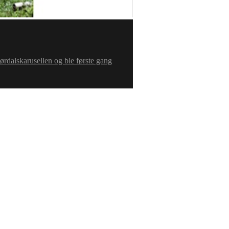
 Sørdalskarusellen og ble første gang