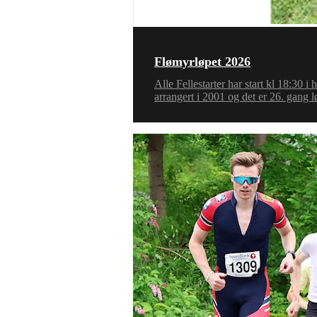
Flømyrløpet 2026
Alle Fellestarter har start kl 18:30 
arrangert i 2001 og det er 26. gang l