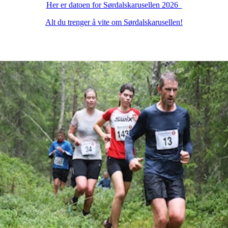
Her er datoen for Sørdalskarusellen 2026
Alt du trenger å vite om Sørdalskarusellen!