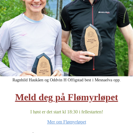
Ragnhild Haukåen og Oddvin H Offigstad best i Mesnaelva opp.
Meld deg på Flømyrløpet
I høst er det start kl 18:30 i fellestarten!
Mer om Flømyrløpet