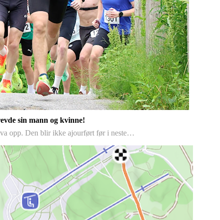
revde sin mann og kvinne!
a opp. Den blir ikke ajourført før i neste…