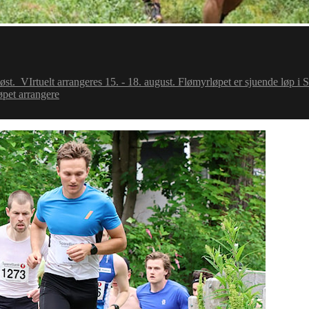
i høst. VIrtuelt arrangeres 15. - 18. august. Flømyrløpet er sjuende løp i
øpet arrangere