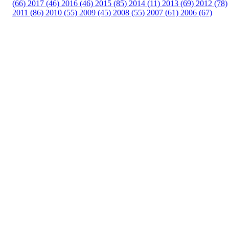
(66)
2017 (46)
2016 (46)
2015 (85)
2014 (11)
2013 (69)
2012 (78)
2011 (86)
2010 (55)
2009 (45)
2008 (55)
2007 (61)
2006 (67)