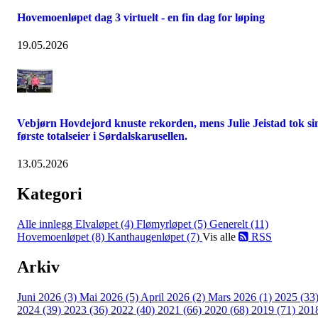
Hovemoenløpet dag 3 virtuelt - en fin dag for løping
19.05.2026
Vebjørn Hovdejord knuste rekorden, mens Julie Jeistad tok si
første totalseier i Sørdalskarusellen.
13.05.2026
Kategori
Alle innlegg
Elvaløpet (4)
Flømyrløpet (5)
Generelt (11)
Hovemoenløpet (8)
Kanthaugenløpet (7)
Vis alle
RSS
Arkiv
Juni 2026 (3)
Mai 2026 (5)
April 2026 (2)
Mars 2026 (1)
2025 (33
2024 (39)
2023 (36)
2022 (40)
2021 (66)
2020 (68)
2019 (71)
201