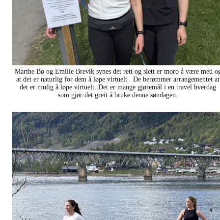
Marthe Bø og Emilie Brevik synes det rett og slett er moro å være med o
at det er naturlig for dem å løpe virtuelt. De berømmer arrangementet at
det er mulig å løpe virtuelt. Det er mange gjøremål i en travel hverdag
som gjør det greit å bruke denne søndagen.