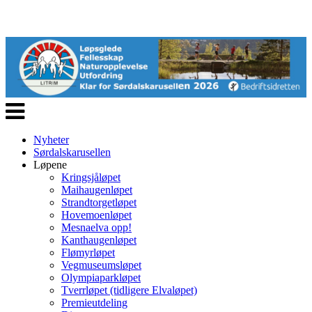
Veksle
navigasjon
Nyheter
Sørdalskarusellen
Løpene
Kringsjåløpet
Maihaugenløpet
Strandtorgetløpet
Hovemoenløpet
Mesnaelva opp!
Kanthaugenløpet
Flømyrløpet
Vegmuseumsløpet
Olympiaparkløpet
Tverrløpet (tidligere Elvaløpet)
Premieutdeling