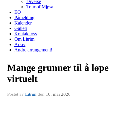
Diverse
Tour of Mjøsa
EQ
Påmelding
Kalender
Galleri
Kontakt oss
Om Litrim
Arkiv
Andre arrangement!
Mange grunner til å løpe
virtuelt
Postet av
Litrim
den
10. mai 2026