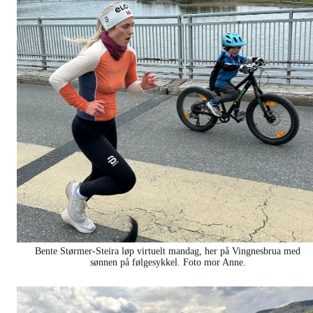
Bente Størmer-Steira løp virtuelt mandag, her på Vingnesbrua med
sønnen på følgesykkel. Foto mor Anne.