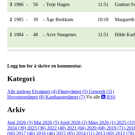
3
1986
-
56
-
Terje Hagen
11:51
Gudrun S
2
1985
-
39
-
Åge Brekkum
10:18
Margareth
1
1984
-
48
-
Arve Stangenes
11:51
Hilde Ka
Logg inn for å skrive en kommentar.
Kategori
Alle innlegg
Elvaløpet (4)
Flømyrløpet (5)
Generelt (11)
Hovemoenløpet (8)
Kanthaugenløpet (7)
Vis alle
RSS
Arkiv
Juni 2026 (3)
Mai 2026 (5)
April 2026 (2)
Mars 2026 (1)
2025 (33
2024 (39)
2023 (36)
2022 (40)
2021 (66)
2020 (68)
2019 (71)
201
(66)
2017 (46)
2016 (46)
2015 (85)
2014 (11)
2013 (69)
2012 (78)