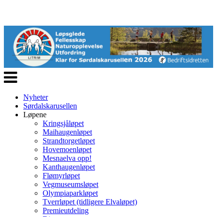
Veksle
navigasjon
Nyheter
Sørdalskarusellen
Løpene
Kringsjåløpet
Maihaugenløpet
Strandtorgetløpet
Hovemoenløpet
Mesnaelva opp!
Kanthaugenløpet
Flømyrløpet
Vegmuseumsløpet
Olympiaparkløpet
Tverrløpet (tidligere Elvaløpet)
Premieutdeling