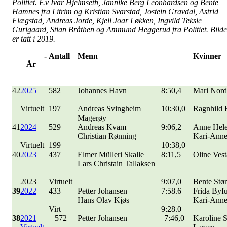
Politiet. F.v Ivar Hjelmseth, Jannike Berg Leonhardsen og Bente
Hamnes fra Litrim og Kristian Svarstad, Jostein Gravdal, Astrid
Flægstad, Andreas Jorde, Kjell Joar Løkken, Ingvild Teksle
Gurigaard, Stian Bråthen og Ammund Heggerud fra Politiet. Bilde
er tatt i 2019.
-
Antall
Menn
Kvinner
År
42
2025
582
Johannes Havn
8:50,4
Mari Nord
Virtuelt
197
Andreas Svingheim
10:30,0
Ragnhild 
Magerøy
41
2024
529
Andreas Kvam
9:06,2
Anne Hel
Christian Rønning
Kari-Anne
Virtuelt
199
10:38,0
40
2023
437
Elmer Mülleri Skalle
8:11,5
Oline Ves
Lars Christain Tallaksen
2023
Virtuelt
9:07,0
Bente Stør
39
2022
433
Petter Johansen
7:58.6
Frida Byfu
Hans Olav Kjøs
Kari-Anne
Virt
9:28.0
38
2021
572
Petter Johansen
7:46,0
Karoline 