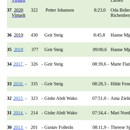
Virtuelt
Larsen
37
2020
322
Petter Johansen
8:23,0
Oda Bråte
Virtuelt
Richenber
36
2019
430
Geir Steig
8:45,8
Hanne Mjø
35
2018
377
Geir Steig
09:00,6
Hanne Mjø
34
2017
-
326
-
Geir Steig
08:39,6
-
Marte Fl
33
2016
-
335
-
Geir Steig
08:28,3
-
Hilde Fe
32
2015
-
323
-
Gishe Abdi Wako
07:51,0
-
Ania Ziel
31
2014
-
214
-
Gishe Abdi Wako
07:34,4
-
Mari Nor
30
2013
-
201
-
Gustav Follerås
08:11,9
-
Therese S