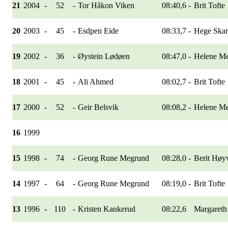
21
2004
-
52
-
Tor Håkon Viken
08:40,6
-
Brit Tofte
20
2003
-
45
-
Esdpen Eide
08:33,7
-
Hege Skar
19
2002
-
36
-
Øystein Lødøen
08:47,0
-
Helene M
18
2001
-
45
-
Ali Ahmed
08:02,7
-
Brit Tofte
17
2000
-
52
-
Geir Belsvik
08:08,2
-
Helene M
16
1999
15
1998
-
74
-
Georg Rune Megrund
08:28,0
-
Berit Høy
14
1997
-
64
-
Georg Rune Megrund
08:19,0
-
Brit Tofte
13
1996
-
110
-
Kristen Kankerud
08:22,6
Margareth