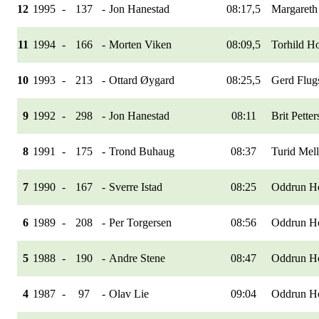
12
1995
-
137
-
Jon Hanestad
08:17,5
Margareth
11
1994
-
166
-
Morten Viken
08:09,5
Torhild H
10
1993
-
213
-
Ottard Øygard
08:25,5
Gerd Flug
9
1992
-
298
-
Jon Hanestad
08:11
Brit Pette
8
1991
-
175
-
Trond Buhaug
08:37
Turid Mel
7
1990
-
167
-
Sverre Istad
08:25
Oddrun H
6
1989
-
208
-
Per Torgersen
08:56
Oddrun H
5
1988
-
190
-
Andre Stene
08:47
Oddrun H
4
1987
-
97
-
Olav Lie
09:04
Oddrun H