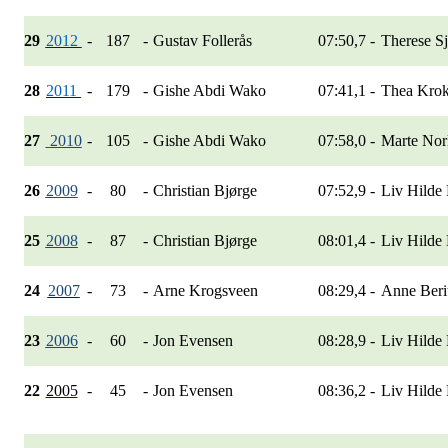
29
2012
-
187
-
Gustav Follerås
07:50,7
-
Therese S
28
2011
-
179
-
Gishe Abdi Wako
07:41,1
-
Thea Kro
27
2010
-
105
-
Gishe Abdi Wako
07:58,0
-
Marte No
26
2009
-
80
-
Christian Bjørge
07:52,9
-
Liv Hilde
25
2008
-
87
-
Christian Bjørge
08:01,4
-
Liv Hilde
24
2007
-
73
-
Arne Krogsveen
08:29,4
-
Anne Beri
23
2006
-
60
-
Jon Evensen
08:28,9
-
Liv Hilde
22
2005
-
45
-
Jon Evensen
08:36,2
-
Liv Hilde