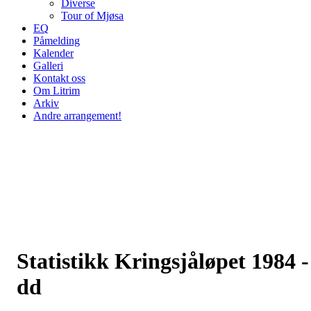
Diverse
Tour of Mjøsa
EQ
Påmelding
Kalender
Galleri
Kontakt oss
Om Litrim
Arkiv
Andre arrangement!
Statistikk Kringsjåløpet 1984 -
dd