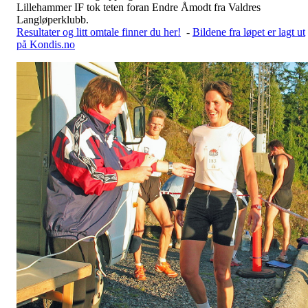
Lillehammer IF tok teten foran Endre Åmodt fra Valdres
Langløperklubb.
Resultater og litt omtale finner du her!
-
Bildene fra løpet er lagt ut
på Kondis.no