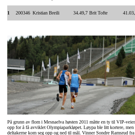
1
2003
46
Kristian Breili
34.49,7
Brit Tofte
41.03
På grunn av flom i Mesnaelva høsten 2011 måtte en ty til VIP-veie
opp for å få avviklet Olympiaparkløpet. Løypa ble litt kortere, men
deltakerne kom seg opp og ned til mål. Vinner Sondre Ramsrud fra