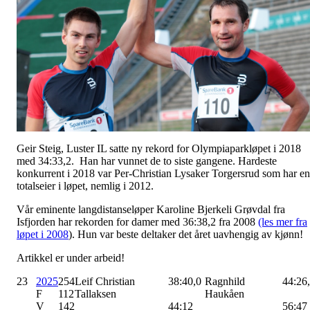
Geir Steig, Luster IL satte ny rekord for Olympiaparkløpet i 2018
med 34:33,2. Han har vunnet de to siste gangene. Hardeste
konkurrent i 2018 var Per-Christian Lysaker Torgersrud som har en
totalseier i løpet, nemlig i 2012.
Vår eminente langdistanseløper Karoline Bjerkeli Grøvdal fra
Isfjorden har rekorden for damer med 36:38,2 fra 2008
(les mer fra
løpet i 2008
). Hun var beste deltaker det året uavhengig av kjønn!
Artikkel er under arbeid!
23
2025
254
Leif Christian
38:40,0
Ragnhild
44:26
F
112
Tallaksen
Haukåen
V
142
44:12
56:47