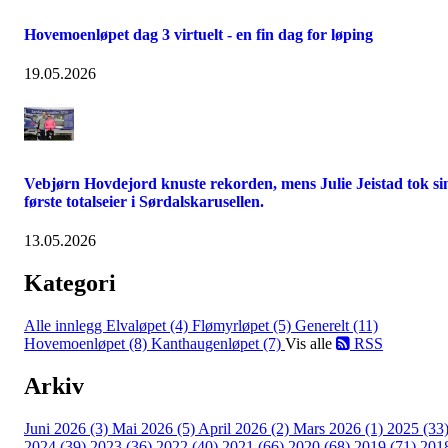
Hovemoenløpet dag 3 virtuelt - en fin dag for løping
19.05.2026
Vebjørn Hovdejord knuste rekorden, mens Julie Jeistad tok si
første totalseier i Sørdalskarusellen.
13.05.2026
Kategori
Alle innlegg
Elvaløpet (4)
Flømyrløpet (5)
Generelt (11)
Hovemoenløpet (8)
Kanthaugenløpet (7)
Vis alle
RSS
Arkiv
Juni 2026 (3)
Mai 2026 (5)
April 2026 (2)
Mars 2026 (1)
2025 (33
2024 (39)
2023 (36)
2022 (40)
2021 (66)
2020 (68)
2019 (71)
201