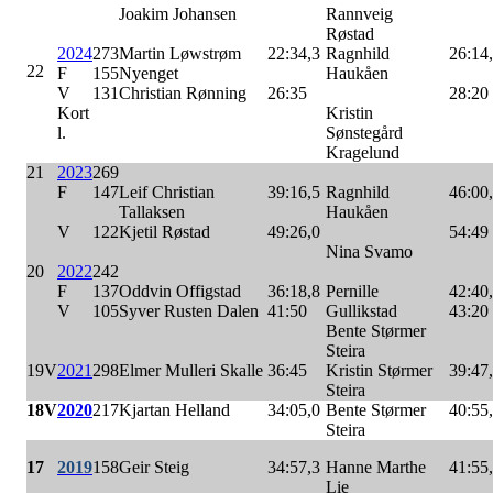
Joakim Johansen
Rannveig
Røstad
2024
273
Martin Løwstrøm
22:34,3
Ragnhild
26:14
22
F
155
Nyenget
Haukåen
V
131
Christian Rønning
26:35
28:20
Kort
Kristin
l.
Sønstegård
Kragelund
21
2023
269
F
147
Leif Christian
39:16,5
Ragnhild
46:00
Tallaksen
Haukåen
V
122
Kjetil Røstad
49:26,0
54:49
Nina Svamo
20
2022
242
F
137
Oddvin Offigstad
36:18,8
Pernille
42:40
V
105
Syver Rusten Dalen
41:50
Gullikstad
43:20
Bente Størmer
Steira
19V
2021
298
Elmer Mulleri Skalle
36:45
Kristin Størmer
39:47
Steira
18V
2020
217
Kjartan Helland
34:05,0
Bente Størmer
40:55
Steira
17
2019
158
Geir Steig
34:57,3
Hanne Marthe
41:55
Lie