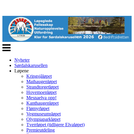
Veksle
navigasjon
Nyheter
Sørdalskarusellen
Løpene
Kringsjåløpet
Maihaugenløpet
Strandtorgetløpet
Hovemoenløpet
Mesnaelva opp!
Kanthaugenløpet
Flømyrløpet
Vegmuseumsløpet
Olympiaparkløpet
Tverrløpet (tidligere Elvaløpet)
Premieutdeling