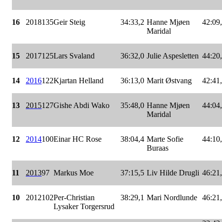
16
2018
135
Geir Steig
34:33,2
Hanne Mjøen
42:09
Maridal
15
2017
125
Lars Svaland
36:32,0
Julie Aspesletten
44:20
14
2016
122
Kjartan Helland
36:13,0
Marit Østvang
42:41
13
2015
127
Gishe Abdi Wako
35:48,0
Hanne Mjøen
44:04
Maridal
12
2014
100
Einar HC Rose
38:04,4
Marte Sofie
44:10
Buraas
11
2013
97
Markus Moe
37:15,5
Liv Hilde Drugli
46:21
10
2012
102
Per-Christian
38:29,1
Mari Nordlunde
46:21
Lysaker Torgersrud