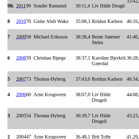
33:42
9K
2011
99
Sondre Ramsrud
30:11,4
Liv Hilde Drugli
8
2010
70
Gishe Abdi Wako
35:08,3
Reidun Karlsen
46:16
7
2009
58
Michael Eriksson
38:38,4
Bente Størmer
41:40
Steira
6
2008
59
Christian Bjørge
38:37,1
Karoline Bjerkeli
36:28
Grøvdal
5
2007
73
Thomas Øyberg
37:43,0
Reidun Karlsen
46:34
4
2006
60
Arne Krogsveen
38:07,0
Liv Hilde
44:08
Drugeli
3
2005
54
Thomas Øyberg
36:39,7
Liv Hilde
43:23
Drugeli
2
2004
47
Arne Krogsveen
36.48,1
Brit Tofte
41.29