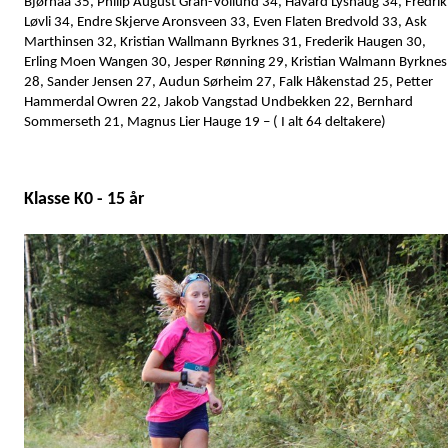
Bjørnaa 35, Philip August Gran-Vollund 34, Håvard Lyshaug 34, Fredrik
Løvli 34, Endre Skjerve Aronsveen 33, Even Flaten Bredvold 33, Ask
Marthinsen 32, Kristian Wallmann Byrknes 31, Frederik Haugen 30,
Erling Moen Wangen 30, Jesper Rønning 29, Kristian Walmann Byrknes
28, Sander Jensen 27, Audun Sørheim 27, Falk Håkenstad 25, Petter
Hammerdal Owren 22, Jakob Vangstad Undbekken 22, Bernhard
Sommerseth 21, Magnus Lier Hauge 19 – ( I alt 64 deltakere)
Klasse K0 - 15 år