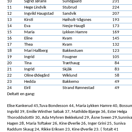
10
Sigrid Jøranli
Sundgaard
231
11
Hege Lindvik
Stubrud
224
12
Ingvild Haugstad
Sandvik
207
13
Kirsti
Høiholt-Vågsnes
193
14
Eva
Nesje-Haugli
173
15
Maria
Lykken Hamre
169
16
Eline
Kvam
145
17
Thea
Kvam
132
18
Mari Hallberg
Bakkestuen
123
19
Ingrid
Fougner
105
20
Tina
Træthaug
84
21
Ingrid
Skjåk
83
22
Oline Ødegård
Wiklund
58
23
Hedda
Bakkemo
49
24
Eiril
Strand Rønnestad
49
Deltatt en gang:
Elise Kankerud 45,Tuva Bondesson 44, Maria Lykken Hamre 40, Bossu
Ingvild 39, Emilie Winther Søbak 37, Mathilde Bjørge 36, Ester Helga
Thoroddsdottir 30, Ada Myhren Bekkelund 29, Åsne Sveen 29,Sunniv
Hagen 28, Maria Toftaker 26, Kine Øverlie 26, Inger Grini 25, Suniva
Raddum Skaug 24, Rikke Eriksen 23, Kine Øverlie 23. ( Totalt 41