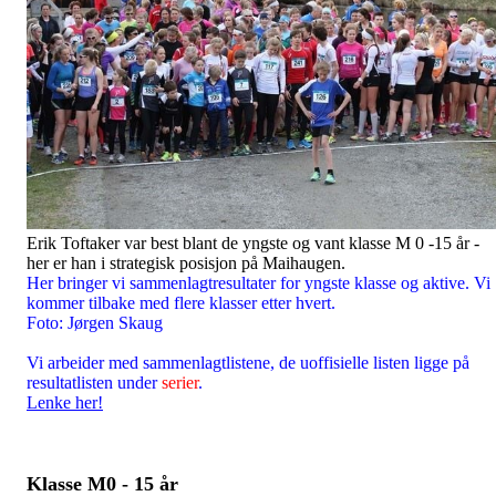
Erik Toftaker var best blant de yngste og vant klasse M 0 -15 år -
her er han i strategisk posisjon på Maihaugen.
Her bringer vi sammenlagtresultater for yngste klasse og aktive. Vi
kommer tilbake med flere klasser etter hvert.
Foto: Jørgen Skaug
Vi arbeider med sammenlagtlistene, de uoffisielle listen ligge på
resultatlisten under
serier
.
Lenke her!
Klasse M0 - 15 år