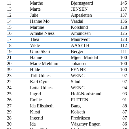
11
Marthe
Bjørnsgaard
145
13
Marte
JENSEN
137
12
Julie
Aspesletten
137
14
Hanne Mo
Vaadal
136
15
Martine
Korslund
128
16
Amalie Næss
Amundsen
125
17
Thea
Maurtvedt
123
18
Vilde
AASETH
112
19
Guro Skari
Berger
111
21
Hanne
Mjøen Maridal
100
20
Marte Mæhlum
Johansen
100
39
Hilde
FENNE
100
23
Tiril Udnes
WENG
97
22
Kari Øyre
Slind
97
24
Lotta Udnes
WENG
94
25
Ingrid
Hoff-Nordstrand
93
26
Emilie
FLETEN
91
27
Ida Elisabeth
Bang
88
29
Kirsti
Kolseth
87
28
Ingerid
Fredriksen
87
30
Ida
Vågsmyr Engen
86