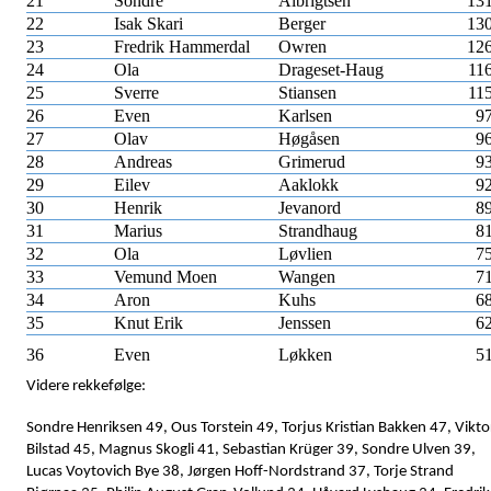
21
Sondre
Albrigtsen
13
22
Isak Skari
Berger
13
23
Fredrik Hammerdal
Owren
12
24
Ola
Drageset-Haug
11
25
Sverre
Stiansen
11
26
Even
Karlsen
9
27
Olav
Høgåsen
9
28
Andreas
Grimerud
9
29
Eilev
Aaklokk
9
30
Henrik
Jevanord
8
31
Marius
Strandhaug
8
32
Ola
Løvlien
7
33
Vemund Moen
Wangen
7
34
Aron
Kuhs
6
35
Knut Erik
Jenssen
6
36
Even
Løkken
5
Videre rekkefølge:
Sondre Henriksen 49, Ous Torstein 49, Torjus Kristian Bakken 47, Vikto
Bilstad 45, Magnus Skogli 41, Sebastian Krüger 39, Sondre Ulven 39,
Lucas Voytovich Bye 38, Jørgen Hoff-Nordstrand 37, Torje Strand