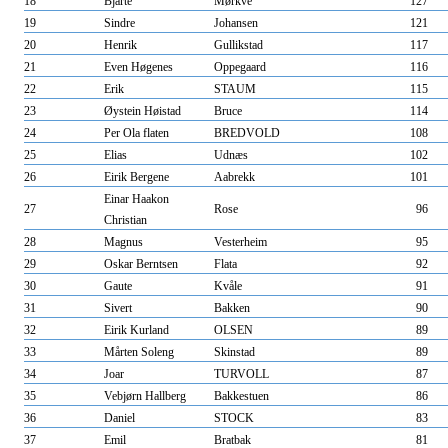
18
Bjarte
Mørkve
127
19
Sindre
Johansen
121
20
Henrik
Gullikstad
117
21
Even Høgenes
Oppegaard
116
22
Erik
STAUM
115
23
Øystein Høistad
Bruce
114
24
Per Ola flaten
BREDVOLD
108
25
Elias
Udnæs
102
26
Eirik Bergene
Aabrekk
101
Einar Haakon
27
Rose
96
Christian
28
Magnus
Vesterheim
95
29
Oskar Berntsen
Flata
92
30
Gaute
Kvåle
91
31
Sivert
Bakken
90
32
Eirik Kurland
OLSEN
89
33
Mårten Soleng
Skinstad
89
34
Joar
TURVOLL
87
35
Vebjørn Hallberg
Bakkestuen
86
36
Daniel
STOCK
83
37
Emil
Bratbak
81