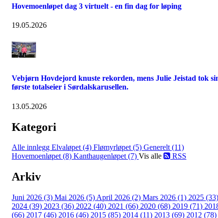
Hovemoenløpet dag 3 virtuelt - en fin dag for løping
19.05.2026
Vebjørn Hovdejord knuste rekorden, mens Julie Jeistad tok si
første totalseier i Sørdalskarusellen.
13.05.2026
Kategori
Alle innlegg
Elvaløpet (4)
Flømyrløpet (5)
Generelt (11)
Hovemoenløpet (8)
Kanthaugenløpet (7)
Vis alle
RSS
Arkiv
Juni 2026 (3)
Mai 2026 (5)
April 2026 (2)
Mars 2026 (1)
2025 (33
2024 (39)
2023 (36)
2022 (40)
2021 (66)
2020 (68)
2019 (71)
201
(66)
2017 (46)
2016 (46)
2015 (85)
2014 (11)
2013 (69)
2012 (78)