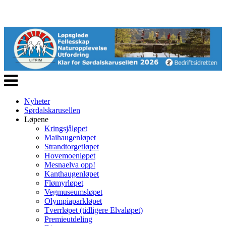
Veksle
navigasjon
Nyheter
Sørdalskarusellen
Løpene
Kringsjåløpet
Maihaugenløpet
Strandtorgetløpet
Hovemoenløpet
Mesnaelva opp!
Kanthaugenløpet
Flømyrløpet
Vegmuseumsløpet
Olympiaparkløpet
Tverrløpet (tidligere Elvaløpet)
Premieutdeling