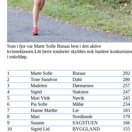
Som i fjor var Marte Sofie Buraas best i den aktive
kvinneklassen.Litt færre totalseire skyldtes nok hardere konkurrans
i enkeltløp.
1
Marte Sofie
Buraas
292
2
Tone Sundvor
Dahl
286
3
Madelen
Dørmænen
257
4
Sigrid
Stakston
247
5
Mari Virik
Nøvik
243
6
Pia Sofie
Måbø
234
7
Hanne Marthe
Lie
183
8
Mari
Nordlunde
179
9
Susann
SAGSTUEN
166
10
Sigrid Lid
BYGGLAND
155