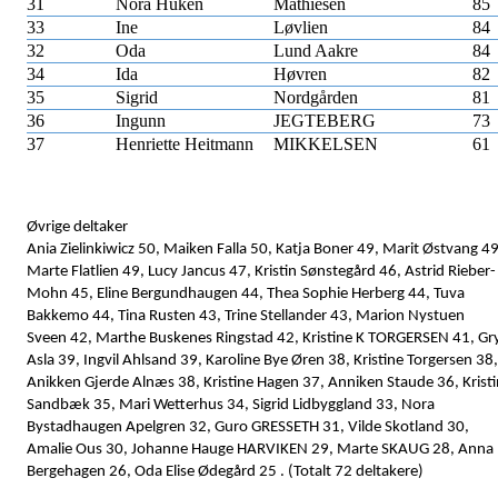
31
Nora Huken
Mathiesen
85
33
Ine
Løvlien
84
32
Oda
Lund Aakre
84
34
Ida
Høvren
82
35
Sigrid
Nordgården
81
36
Ingunn
JEGTEBERG
73
37
Henriette Heitmann
MIKKELSEN
61
Øvrige deltaker
Ania Zielinkiwicz 50, Maiken Falla 50, Katja Boner 49, Marit Østvang 49
Marte Flatlien 49, Lucy Jancus 47, Kristin Sønstegård 46, Astrid Rieber-
Mohn 45, Eline Bergundhaugen 44, Thea Sophie Herberg 44, Tuva
Bakkemo 44, Tina Rusten 43, Trine Stellander 43, Marion Nystuen
Sveen 42, Marthe Buskenes Ringstad 42, Kristine K TORGERSEN 41, Gr
Asla 39, Ingvil Ahlsand 39, Karoline Bye Øren 38, Kristine Torgersen 38,
Anikken Gjerde Alnæs 38, Kristine Hagen 37, Anniken Staude 36, Kristi
Sandbæk 35, Mari Wetterhus 34, Sigrid Lidbyggland 33, Nora
Bystadhaugen Apelgren 32,
Guro GRESSETH 31, Vilde Skotland 30,
Amalie Ous 30, Johanne Hauge HARVIKEN 29, Marte SKAUG 28, Anna
Bergehagen 26, Oda Elise Ødegård 25 . (Totalt 72 deltakere)