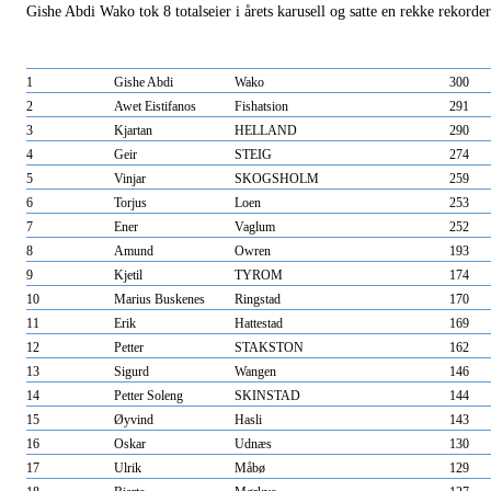
Gishe Abdi Wako tok 8 totalseier i årets karusell og satte en rekke rekorder
1
Gishe Abdi
Wako
300
2
Awet Eistifanos
Fishatsion
291
3
Kjartan
HELLAND
290
4
Geir
STEIG
274
5
Vinjar
SKOGSHOLM
259
6
Torjus
Loen
253
7
Ener
Vaglum
252
8
Amund
Owren
193
9
Kjetil
TYROM
174
10
Marius Buskenes
Ringstad
170
11
Erik
Hattestad
169
12
Petter
STAKSTON
162
13
Sigurd
Wangen
146
14
Petter Soleng
SKINSTAD
144
15
Øyvind
Hasli
143
16
Oskar
Udnæs
130
17
Ulrik
Måbø
129