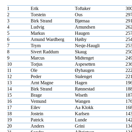
1
Erik
Toftaker
30
2
Torstein
Ous
29
3
Birk Strand
Bjørnaa
29
4
Ludvig
Amundsen
26
5
Markus
Haugen
25
6
Amund Wardberg
Høiby
25
7
Trym
Nesje-Haugli
25
8
Sivert Raddum
Skaug
25
9
Marcus
Midtenget
24
10
Torjus
Aspesetten
23
11
Ole
Øyhaugen
22
12
Peder
Stalenget
22
13
Arnt Magne
Hagen
19
14
Birk Strand
Rønnestad
18
15
Brage
Wiseth
18
16
Vemund
Wangen
17
17
Eilev
Aa Klokk
16
18
Jostein
Karlsen
14
19
Patrick
Lunde
14
20
Anders
Grini
13