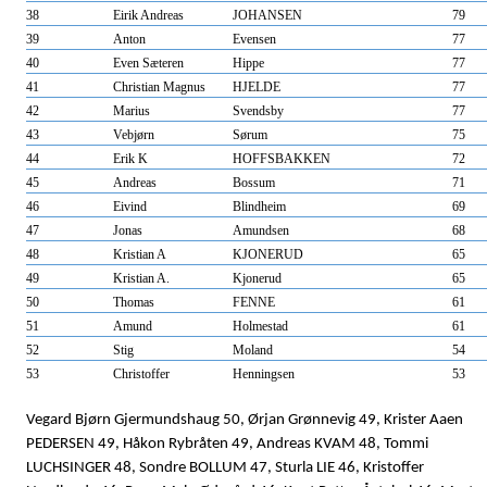
38
Eirik Andreas
JOHANSEN
79
39
Anton
Evensen
77
40
Even Sæteren
Hippe
77
41
Christian Magnus
HJELDE
77
42
Marius
Svendsby
77
43
Vebjørn
Sørum
75
44
Erik K
HOFFSBAKKEN
72
45
Andreas
Bossum
71
46
Eivind
Blindheim
69
47
Jonas
Amundsen
68
48
Kristian A
KJONERUD
65
49
Kristian A.
Kjonerud
65
50
Thomas
FENNE
61
51
Amund
Holmestad
61
52
Stig
Moland
54
53
Christoffer
Henningsen
53
Vegard Bjørn Gjermundshaug 50, Ørjan Grønnevig 49, Krister Aaen
PEDERSEN 49, Håkon Rybråten 49, Andreas KVAM 48, Tommi
LUCHSINGER 48, Sondre BOLLUM 47, Sturla LIE 46, Kristoffer