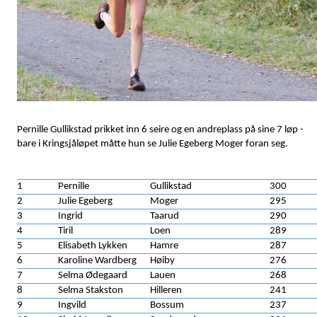
Pernille Gullikstad prikket inn 6 seire og en andreplass på sine 7 løp -
bare i Kringsjåløpet måtte hun se Julie Egeberg Moger foran seg.
1
Pernille
Gullikstad
300
2
Julie Egeberg
Moger
295
3
Ingrid
Taarud
290
4
Tiril
Loen
289
5
Elisabeth Lykken
Hamre
287
6
Karoline Wardberg
Høiby
276
7
Selma Ødegaard
Lauen
268
8
Selma Stakston
Hilleren
241
9
Ingvild
Bossum
237