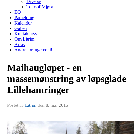
Diverse
Tour of Mjøsa
EQ
Påmelding
Kalender
Galleri
Kontakt oss
Om Litrim
Arkiv
Andre arrangement!
Maihaugløpet - en
massemønstring av løpsglade
Lillehamringer
Postet av
Litrim
den
8. mai 2015