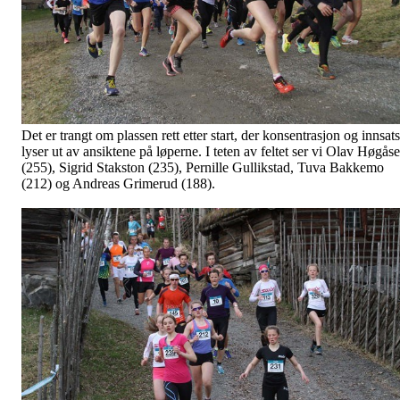
Det er trangt om plassen rett etter start, der konsentrasjon og innsats
lyser ut av ansiktene på løperne. I teten av feltet ser vi Olav Høgås
(255), Sigrid Stakston (235), Pernille Gullikstad, Tuva Bakkemo
(212) og Andreas Grimerud (188).