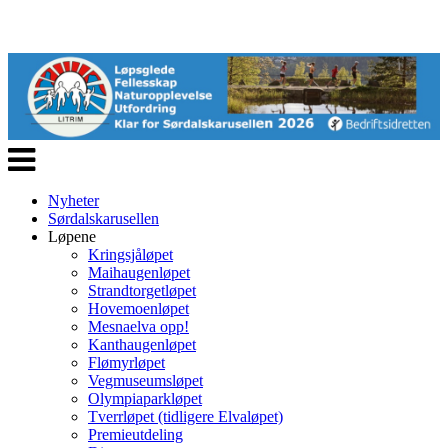
Veksle
navigasjon
Nyheter
Sørdalskarusellen
Løpene
Kringsjåløpet
Maihaugenløpet
Strandtorgetløpet
Hovemoenløpet
Mesnaelva opp!
Kanthaugenløpet
Flømyrløpet
Vegmuseumsløpet
Olympiaparkløpet
Tverrløpet (tidligere Elvaløpet)
Premieutdeling