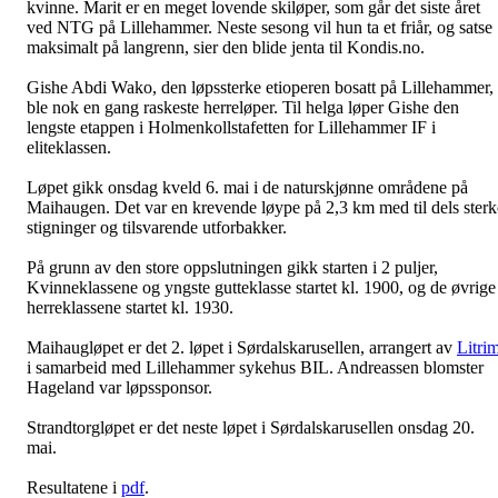
kvinne. Marit er en meget lovende skiløper, som går det siste året
ved NTG på Lillehammer. Neste sesong vil hun ta et friår, og satse
maksimalt på langrenn, sier den blide jenta til Kondis.no.
Gishe Abdi Wako, den løpssterke etioperen bosatt på Lillehammer,
ble nok en gang raskeste herreløper. Til helga løper Gishe den
lengste etappen i Holmenkollstafetten for Lillehammer IF i
eliteklassen.
Løpet gikk onsdag kveld 6. mai i de naturskjønne områdene på
Maihaugen. Det var en krevende løype på 2,3 km med til dels sterk
stigninger og tilsvarende utforbakker.
På grunn av den store oppslutningen gikk starten i 2 puljer,
Kvinneklassene og yngste gutteklasse startet kl. 1900, og de øvrige
herreklassene startet kl. 1930.
Maihaugløpet er det 2. løpet i Sørdalskarusellen, arrangert av
Litri
i samarbeid med Lillehammer sykehus BIL. Andreassen blomster
Hageland var løpssponsor.
Strandtorgløpet er det neste løpet i Sørdalskarusellen onsdag 20.
mai.
Resultatene i
pdf
.