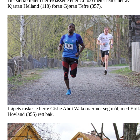
Det sterke feltet i herreklassene etter ca 500 meter ledes her av
Kjartan Helland (118) foran Gjøran Tefre (357).
Løpets raskeste herre Gishe Abdi Wako nærmer seg mål, med Eirik
Hovland (355) rett bak.