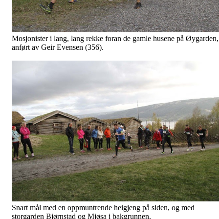
Mosjonister i lang, lang rekke foran de gamle husene på Øygarden,
anført av Geir Evensen (356).
Snart mål med en oppmuntrende heigjeng på siden, og med
storgarden Bjørnstad og Mjøsa i bakgrunnen.