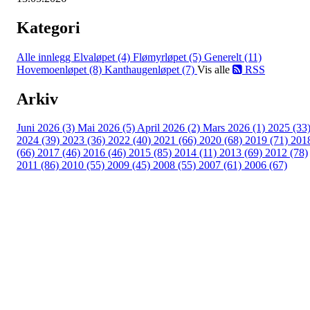
Kategori
Alle innlegg
Elvaløpet (4)
Flømyrløpet (5)
Generelt (11)
Hovemoenløpet (8)
Kanthaugenløpet (7)
Vis alle
RSS
Arkiv
Juni 2026 (3)
Mai 2026 (5)
April 2026 (2)
Mars 2026 (1)
2025 (33
2024 (39)
2023 (36)
2022 (40)
2021 (66)
2020 (68)
2019 (71)
201
(66)
2017 (46)
2016 (46)
2015 (85)
2014 (11)
2013 (69)
2012 (78)
2011 (86)
2010 (55)
2009 (45)
2008 (55)
2007 (61)
2006 (67)