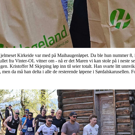
Hjelmeset Kirkeide var med på Maihaugenløpet. Da ble hun nummer 8, i
ullet fra Vinter-OL vitner om - nå er det Maren vi kan stole på i neste 
n. Kristoffer M Skjeping løp inn til seier totalt. Han svarte litt unnvik
er, men da må han delta i alle de resterende løpene i Sørdalskarusellen.