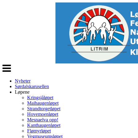
Veksle
navigasjon
Nyheter
Sørdalskarusellen
Løpene
Kringsjåløpet
Maihaugenløpet
Strandtorgetløpet
Hovemoenløpet
Mesnaelva opp!
Kanthaugenløpet
Flømyrløpet
Vegmuseumsløpet