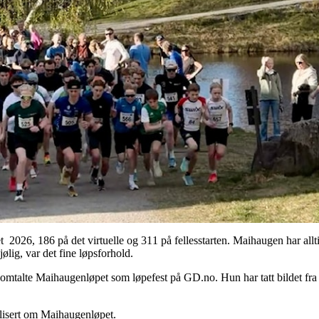
et 2026, 186 på det virtuelle og 311 på fellesstarten. Maihaugen har all
ølig, var det fine løpsforhold.
mtalte Maihaugenløpet som løpefest på GD.no. Hun har tatt bildet fra 
lisert om Maihaugenløpet.