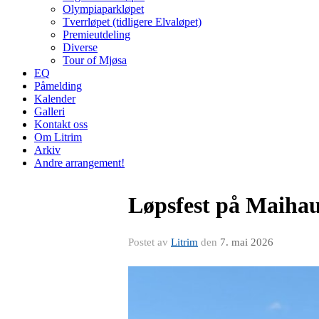
Olympiaparkløpet
Tverrløpet (tidligere Elvaløpet)
Premieutdeling
Diverse
Tour of Mjøsa
EQ
Påmelding
Kalender
Galleri
Kontakt oss
Om Litrim
Arkiv
Andre arrangement!
Løpsfest på Maiha
Postet av
Litrim
den
7. mai 2026