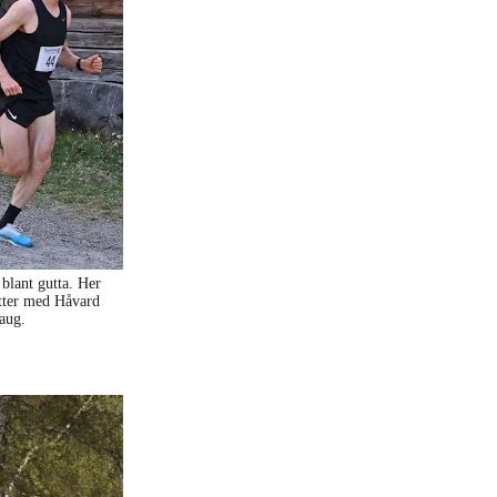
 blant gutta. Her
etter med Håvard
aug.