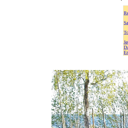
Re
Sa
To
Jø
Da
Er