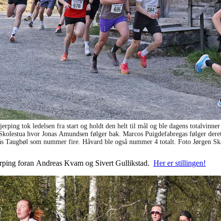
erping tok ledelsen fra start og holdt den helt til mål og ble dagens totalvinner
 Skolestua hvor Jonas Amundsen følger bak. Marcos Puigdefabregas følger der
ås Taugbøl som nummer fire. Håvard ble også nummer 4 totalt. Foto Jørgen Sk
Skjerping foran Andreas Kvam og Sivert Gullikstad.
Her er stillingen!