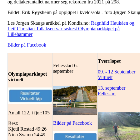
og deltakerantallet nærmer seg rekorden fra 2021 på 298.
Bildet: Erik Røysheim på oppløpet i kveldssola - foto Jørgen Skaug
Les Jørgen Skaugs artikkel på Kondis.no:
Ragnhild Haukåen og
Leif Christian Tallaksen var raskest Olympiaparkløpet på
Lillehammer
Bilder på Facebook
Tverrløpet
Fellesstart 6.
september
09. - 12 September
Olympiaparkløpet
Virtuelt
virtuelt
13. september
Fellestart
Antall 122, i fjor:105
Bilder på Facebook
Best:
Kjetil Røstad 49:26
Nina Svamo 54:49