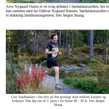
Arve Nygaard Ouren er en ivrig deltaker i Sørdalskarusellen, her er
han sammen med far Oddvar Nygaard Hansen. Sørdalskarusellen e
et skikkelig familiearrangement. foto Jørgen Skaug.
Geir Sandbakken i fint driv på den gruslagt stien mellom kanalen og
lysløypa. Han løp inn til 3. plass i sin klasse 40 - 49 år. foto Jørgen
Skaug.