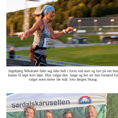
Ingebjørg Wikstrøm følte seg ikke helt i form ved start og lurt på om hu
kunne få løpe kort løpe. Hun valgte den lange og her ser hun fornøyd fo
valget noen meter før mål. foto Jørgen Skaug.