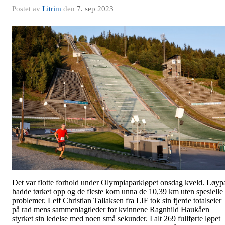
Postet av
Litrim
den
7. sep 2023
Det var flotte forhold under Olympiaparkløpet onsdag kveld. Løyp
hadde tørket opp og de fleste kom unna de 10,39 km uten spesielle
problemer. Leif Christian Tallaksen fra LIF tok sin fjerde totalseier
på rad mens sammenlagtleder for kvinnene Ragnhild Haukåen
styrket sin ledelse med noen små sekunder. I alt 269 fullførte løpet