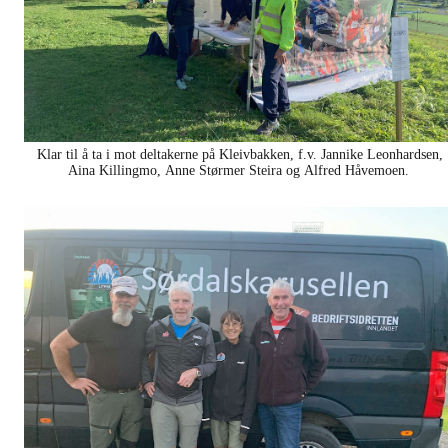
Klar til å ta i mot deltakerne på Kleivbakken, f.v. Jannike Leonhardsen,
Aina Killingmo, Anne Størmer Steira og Alfred Håvemoen.