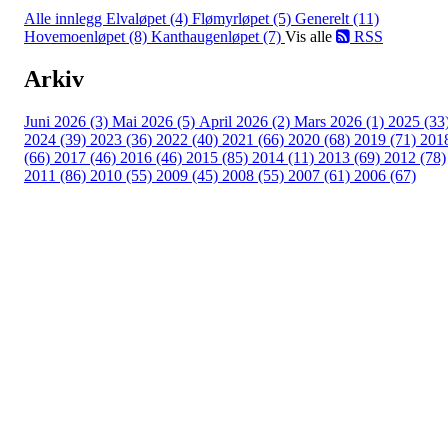
Alle innlegg
Elvaløpet (4)
Flømyrløpet (5)
Generelt (11)
Hovemoenløpet (8)
Kanthaugenløpet (7)
Vis alle
RSS
Arkiv
Juni 2026 (3)
Mai 2026 (5)
April 2026 (2)
Mars 2026 (1)
2025 (33
2024 (39)
2023 (36)
2022 (40)
2021 (66)
2020 (68)
2019 (71)
201
(66)
2017 (46)
2016 (46)
2015 (85)
2014 (11)
2013 (69)
2012 (78)
2011 (86)
2010 (55)
2009 (45)
2008 (55)
2007 (61)
2006 (67)