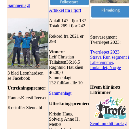
Sammenlagt
Artikkel fra i fjor!
Antall 147 i fjor 137
Totalt 269 i fjor 242
Rekord fra 2021 er
Stravasegment
298
Tverrløpet 2023:
Vinnere
Tverrløpet 2023 |
Leif Christian
Strava Run segment i
Tallaksen36:16,5
Lillehammer,
Ragnhild Haukåen
Innlandet, Norge
46:00,0
3 blad Leonhardsen,
Sammenlagt
se Facebook
132 fullført alle 10
Hvem blir årets
Uttrekningspremer:
Litrimmer
Sammenlagt
Hanne-Kjersti Iversen
Uttrekningspremier:
Kristoffer Stendahl
Kristin Haug
Solveig Anne H.
Send inn ditt forslag
Melbø