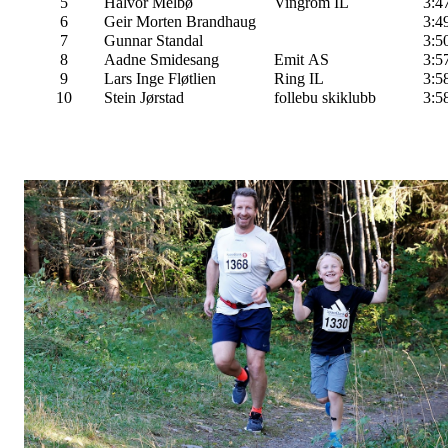
5
Halvor Melbø
Vingrom IL
3:4
6
Geir Morten Brandhaug
3:4
7
Gunnar Standal
3:5
8
Aadne Smidesang
Emit AS
3:5
9
Lars Inge Fløtlien
Ring IL
3:5
10
Stein Jørstad
follebu skiklubb
3:5