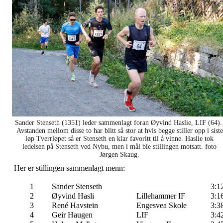
Sander Stenseth (1351) leder sammenlagt foran Øyvind Haslie, LIF (64)
Avstanden mellom disse to har blitt så stor at hvis begge stiller opp i siste
løp Tverrløpet så er Stenseth en klar favoritt til å vinne. Haslie tok
ledelsen på Stenseth ved Nybu, men i mål ble stillingen motsatt. foto
Jørgen Skaug.
Her er stillingen sammenlagt menn:
1
Sander Stenseth
3:1
2
Øyvind Hasli
Lillehammer IF
3:1
3
René Havstein
Engesvea Skole
3:3
4
Geir Haugen
LIF
3:4