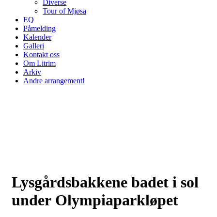
Diverse
Tour of Mjøsa
EQ
Påmelding
Kalender
Galleri
Kontakt oss
Om Litrim
Arkiv
Andre arrangement!
Lysgårdsbakkene badet i sol
under Olympiaparkløpet