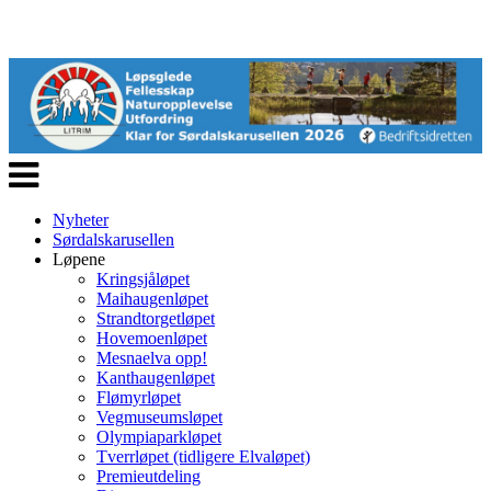
Veksle
navigasjon
Nyheter
Sørdalskarusellen
Løpene
Kringsjåløpet
Maihaugenløpet
Strandtorgetløpet
Hovemoenløpet
Mesnaelva opp!
Kanthaugenløpet
Flømyrløpet
Vegmuseumsløpet
Olympiaparkløpet
Tverrløpet (tidligere Elvaløpet)
Premieutdeling