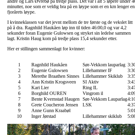
andre og Lars Øvrebø på tredje plass. Det var i alt 5 løpere under 4
minutter, noe som er veldig bra på en løype som er en km lenger e
fjorårets løype.
I kvinneklassen var det jevnt mellom de tre første og de vekslet litt
på å dra. Ragnhild Haukåen løp inn til tiden 46:00,0 og var 4,2
sekunder foran Eugenie Gulowsen og stryket sin ledelse sammen
lagt. Kristin Haug kom på tredje plass 15,4 sekunder etter.
Her er stillingen sammenlagt for kvinner:
1
Ragnhild Haukåen
Sør-Vekkom lauparlag
3:3
2
Eugenie Gulowsen
Lillehammer IF
3:3
3
Merethe Braathen Sinnes
Lillehammer Skiklub
3:3
4
Ann Kristin Krogsveen
SI Aktiv
3:4
5
Kari Lier
Ring IL
3:4
6
Borghild OUREN
Vingrom il
4:0
7
Bente Kvernstad Haugen
Sør-Vekkom Lauparlag
4:1
8
Grete Coucheron Jensen
LSK
4:3
9
Anne Gunn Kraabøl
5:0
10
Inger Jørstad
Lillehammer skiklub
5:0