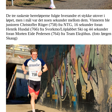
De tre raskeste herreløperne fulgte hverandre et stykke utover i
løpet, men i mål var det noen sekunder mellom dem. Vinneren ble
junioren Christoffer Rüger (758) fra NTG, 16 sekunder foran
Henrik Husdal (766) fra Svorkmo/Löplabbet Ski og 44 sekunder
foran Morten Eide Pedersen (764) fra Team Eksjöhus. (foto Jørgen
Skaug)