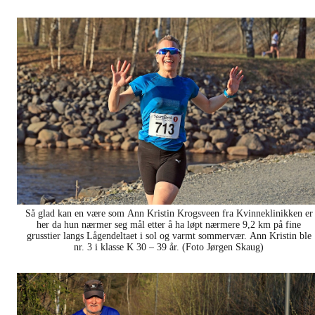
Så glad kan en være som Ann Kristin Krogsveen fra Kvinneklinikken er
her da hun nærmer seg mål etter å ha løpt nærmere 9,2 km på fine
grusstier langs Lågendeltaet i sol og varmt sommervær. Ann Kristin ble
nr. 3 i klasse K 30 – 39 år. (Foto Jørgen Skaug)