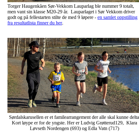
Torger Haugenkåen Sør-Vekkom Lauparlag ble nummer 9 totalt,
men vant sin klasse M20-29 år. Lauparlaget i Sør Vekkom driver
godt og på fellestarten stilte de med 9 løpere -
en samlet oppstilling
fra resultatlista finner du her
.
Sørdalskarusellen er et familearrangement der alle skal kunne delta
Kort løype er for de yngste. Her er Ludvig Grøtterud129, Klara
Løvseth Nordengen (693) og Edla Vatn (717)