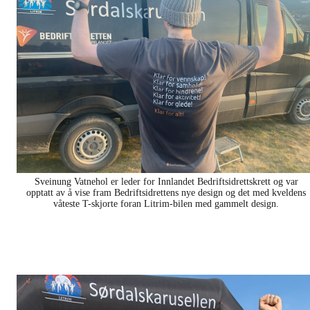
Sveinung Vatnehol er leder for Innlandet Bedriftsidrettskrett og var
opptatt av å vise fram Bedriftsidrettens nye design og det med kveldens
våteste T-skjorte foran Litrim-bilen med gammelt design.