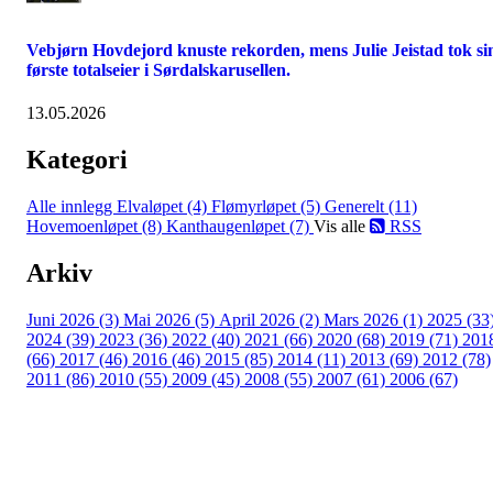
Vebjørn Hovdejord knuste rekorden, mens Julie Jeistad tok si
første totalseier i Sørdalskarusellen.
13.05.2026
Kategori
Alle innlegg
Elvaløpet (4)
Flømyrløpet (5)
Generelt (11)
Hovemoenløpet (8)
Kanthaugenløpet (7)
Vis alle
RSS
Arkiv
Juni 2026 (3)
Mai 2026 (5)
April 2026 (2)
Mars 2026 (1)
2025 (33
2024 (39)
2023 (36)
2022 (40)
2021 (66)
2020 (68)
2019 (71)
201
(66)
2017 (46)
2016 (46)
2015 (85)
2014 (11)
2013 (69)
2012 (78)
2011 (86)
2010 (55)
2009 (45)
2008 (55)
2007 (61)
2006 (67)