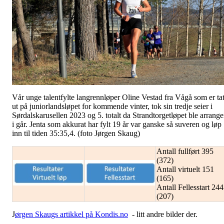
Vår unge talentfylte langrennløper Oline Vestad fra Vågå som er tat
ut på juniorlandsløpet for kommende vinter, tok sin tredje seier i
Sørdalskarusellen 2023 og 5. totalt da Strandtorgetløpet ble arrange
i går. Jenta som akkurat har fylt 19 år var ganske så suveren og løp
inn til tiden 35:35,4. (foto Jørgen Skaug)
Antall fullført 395
(372)
Antall virtuelt 151
(165)
Antall Fellesstart 244
(207)
J
ørgen Skaugs artikkel på Kondis.no
- litt andre bilder der.