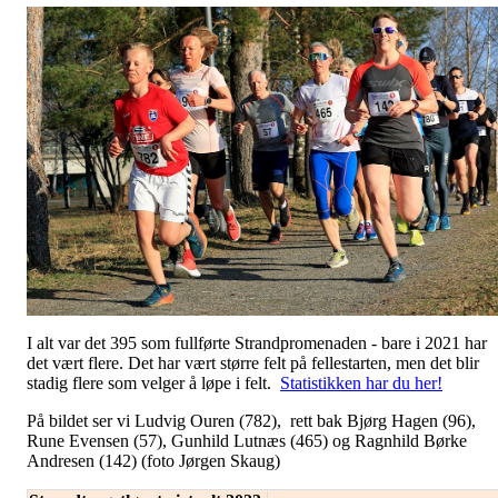
I alt var det 395 som fullførte Strandpromenaden - bare i 2021 har
det vært flere. Det har vært større felt på fellestarten, men det blir
stadig flere som velger å løpe i felt.
Statistikken har du her!
På bildet ser vi Ludvig Ouren (782), rett bak Bjørg Hagen (96),
Rune Evensen (57), Gunhild Lutnæs (465) og Ragnhild Børke
Andresen (142) (foto Jørgen Skaug)