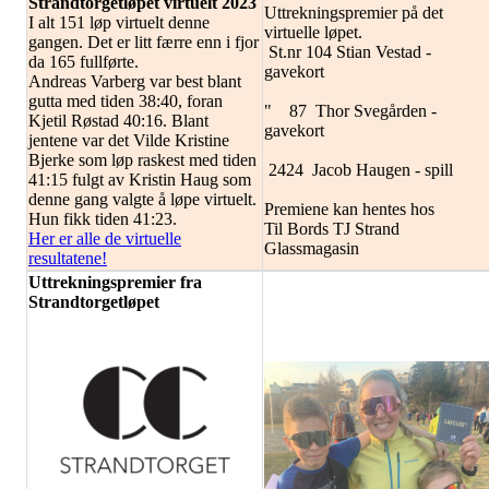
Strandtorgetløpet virtuelt 2023
Uttrekningspremier på det
I alt 151 løp virtuelt denne
virtuelle løpet.
gangen. Det er litt færre enn i fjor
St.nr 104 Stian Vestad -
da 165 fullførte.
gavekort
Andreas Varberg var best blant
gutta med tiden 38:40, foran
" 87 Thor Svegården -
Kjetil Røstad 40:16. Blant
gavekort
jentene var det Vilde Kristine
Bjerke som løp raskest med tiden
2424 Jacob Haugen - spill
41:15 fulgt av Kristin Haug som
denne gang valgte å løpe virtuelt.
Premiene kan hentes hos
Hun fikk tiden 41:23.
Til Bords TJ Strand
Her er alle de virtuelle
Glassmagasin
resultatene!
Uttrekningspremier fra
Strandtorgetløpet