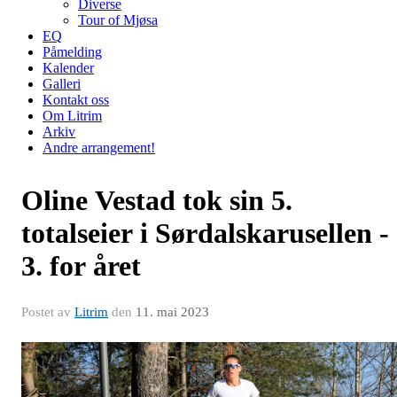
Diverse
Tour of Mjøsa
EQ
Påmelding
Kalender
Galleri
Kontakt oss
Om Litrim
Arkiv
Andre arrangement!
Oline Vestad tok sin 5.
totalseier i Sørdalskarusellen -
3. for året
Postet av
Litrim
den
11. mai 2023