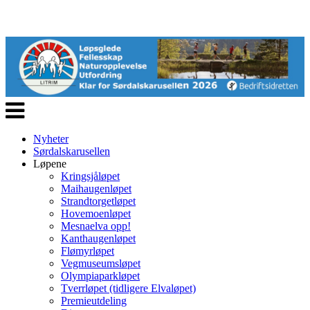
Veksle
navigasjon
Nyheter
Sørdalskarusellen
Løpene
Kringsjåløpet
Maihaugenløpet
Strandtorgetløpet
Hovemoenløpet
Mesnaelva opp!
Kanthaugenløpet
Flømyrløpet
Vegmuseumsløpet
Olympiaparkløpet
Tverrløpet (tidligere Elvaløpet)
Premieutdeling