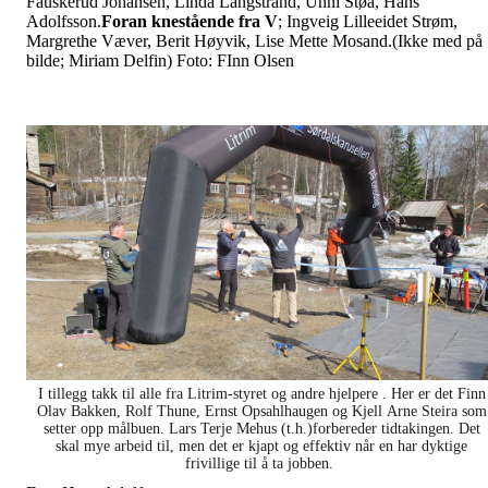
Fauskerud Johansen, Linda Langstrand, Unni Støa, Hans
Adolfsson.
Foran knestående fra V
; Ingveig Lilleeidet Strøm,
Margrethe Væver, Berit Høyvik, Lise Mette Mosand.(Ikke med på
bilde; Miriam Delfin) Foto: FInn Olsen
I tillegg takk til alle fra Litrim-styret og andre hjelpere . Her er det Finn
Olav Bakken, Rolf Thune, Ernst Opsahlhaugen og Kjell Arne Steira som
setter opp målbuen. Lars Terje Mehus (t.h.)forbereder tidtakingen. Det
skal mye arbeid til, men det er kjapt og effektiv når en har dyktige
frivillige til å ta jobben.