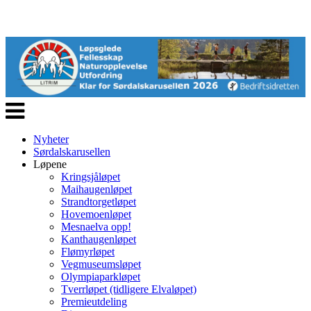
Veksle
navigasjon
Nyheter
Sørdalskarusellen
Løpene
Kringsjåløpet
Maihaugenløpet
Strandtorgetløpet
Hovemoenløpet
Mesnaelva opp!
Kanthaugenløpet
Flømyrløpet
Vegmuseumsløpet
Olympiaparkløpet
Tverrløpet (tidligere Elvaløpet)
Premieutdeling