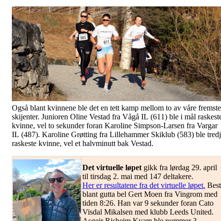
Også blant kvinnene ble det en tett kamp mellom to av våre fremste
skijenter. Junioren Oline Vestad fra Vågå IL (611) ble i mål raskest
kvinne, vel to sekunder foran Karoline Simpson-Larsen fra Vargar
IL (487). Karoline Grøtting fra Lillehammer Skiklub (583) ble tredje
raskeste kvinne, vel et halvminutt bak Vestad.
Det virtuelle løpet
gikk fra lørdag 29. april
til tirsdag 2. mai med 147 deltakere.
Her er resultatene fra det virtuelle løpet.
Best
blant gutta bel Gert Moen fra Vingrom med
tiden 8:26. Han var 9 sekunder foran Cato
Visdal Mikalsen med klubb Leeds United.
Asgeir Risheim Kvam ble nummer 3.