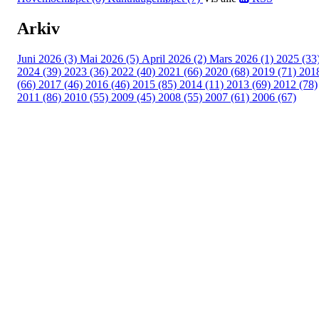
Arkiv
Juni 2026 (3)
Mai 2026 (5)
April 2026 (2)
Mars 2026 (1)
2025 (33
2024 (39)
2023 (36)
2022 (40)
2021 (66)
2020 (68)
2019 (71)
201
(66)
2017 (46)
2016 (46)
2015 (85)
2014 (11)
2013 (69)
2012 (78)
2011 (86)
2010 (55)
2009 (45)
2008 (55)
2007 (61)
2006 (67)