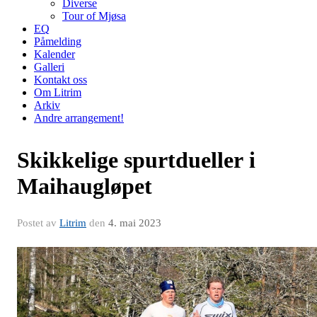
Diverse
Tour of Mjøsa
EQ
Påmelding
Kalender
Galleri
Kontakt oss
Om Litrim
Arkiv
Andre arrangement!
Skikkelige spurtdueller i
Maihaugløpet
Postet av
Litrim
den
4. mai 2023