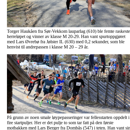
Torger Haukåen fra Sør-Vekkom lauparlag (610) ble femte raskeste
herreløpet og vinner av klasse M 20-29. Han vant spurtoppgjøret
med Lars Øvrebø fra Jølster IL (630) med 0,2 sekunder, som ble
henvist til andrepassen i klasse M 20 – 29 år.
På grunn av noen smale løypepasseringer var fellesstarten oppdelt i
fire startpuljer. Her er det pulje to som tar fatt på den første
motbakken med Lars Berger fra Dombås (547) i teten. Han vant sin