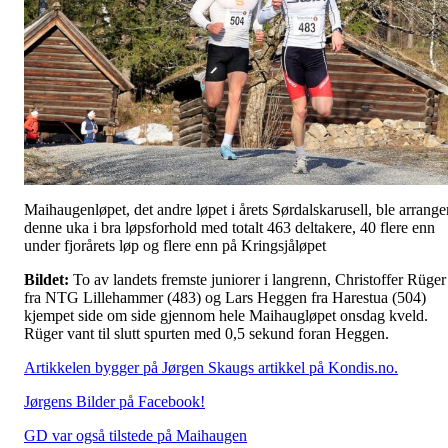
Maihaugenløpet, det andre løpet i årets Sørdalskarusell, ble arrange
denne uka i bra løpsforhold med totalt 463 deltakere, 40 flere enn
under fjorårets løp og flere enn på Kringsjåløpet
Bildet:
To av landets fremste juniorer i langrenn, Christoffer Rüger
fra NTG Lillehammer (483) og Lars Heggen fra Harestua (504)
kjempet side om side gjennom hele Maihaugløpet onsdag kveld.
Rüger vant til slutt spurten med 0,5 sekund foran Heggen.
Artikkelen bygger på Jørgen Skaugs artikkel på Kondis.no.
Jørgens Bilder på Facebook!
GD var også tilstede på Maihaugen