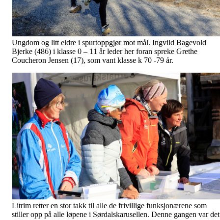
Ungdom og litt eldre i spurtoppgjør mot mål. Ingvild Bagevold
Bjerke (486) i klasse 0 – 11 år leder her foran spreke Grethe
Coucheron Jensen (17), som vant klasse k 70 -79 år.
Litrim retter en stor takk til alle de frivillige funksjonærene som
stiller opp på alle løpene i Sørdalskarusellen. Denne gangen var det