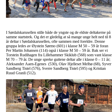
I Sørdalskarusellen stille både de yngste og de eldste deltakerne på
samme startstrek. Og det er gledelig at så mange unge helt ned til 8
år deltar i Sørdalskarusellen, ofte sammen med foreldre. Denne
gruppa ledes av Øystein Sørmo (601) i klasse M 50 – 59 år foran
Per Martin Johansen (114) også i klasse M 50 – 59 år. Bak ser vi
Torstein Rudihagen fra Lillehammer Skiklub (568) som vant klassen
M 70 – 79 år. De unge spreke guttene deltar alle i klasse 0 – 11 år;
Aleksander Aaen-Egenes (530), Olav Hjelleset Melbø (68), Syver
Sandberg Tistel (576), Sverre Sandberg Tistel (595) og Kristian
Ruud Granli (512).