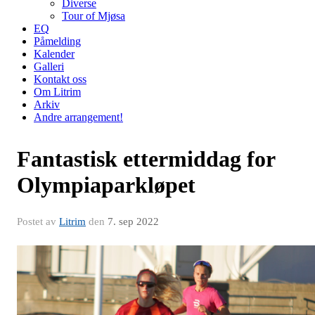
Diverse
Tour of Mjøsa
EQ
Påmelding
Kalender
Galleri
Kontakt oss
Om Litrim
Arkiv
Andre arrangement!
Fantastisk ettermiddag for
Olympiaparkløpet
Postet av
Litrim
den
7. sep 2022