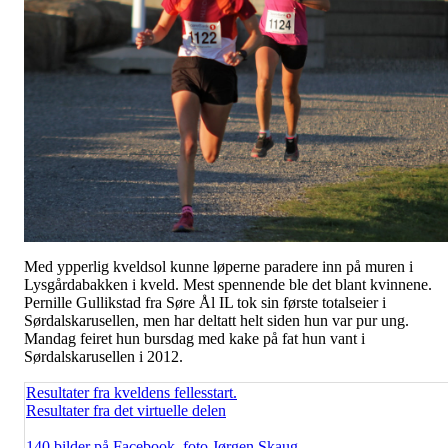
Med ypperlig kveldsol kunne løperne paradere inn på muren i
Lysgårdabakken i kveld. Mest spennende ble det blant kvinnene.
Pernille Gullikstad fra Søre Ål IL tok sin første totalseier i
Sørdalskarusellen, men har deltatt helt siden hun var pur ung.
Mandag feiret hun bursdag med kake på fat hun vant i
Sørdalskarusellen i 2012.
Resultater fra kveldens fellesstart.
Resultater fra det virtuelle delen
140 bilder på Facebook, foto Jørgen Skaug