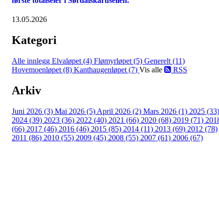
første totalseier i Sørdalskarusellen.
13.05.2026
Kategori
Alle innlegg
Elvaløpet (4)
Flømyrløpet (5)
Generelt (11)
Hovemoenløpet (8)
Kanthaugenløpet (7)
Vis alle
RSS
Arkiv
Juni 2026 (3)
Mai 2026 (5)
April 2026 (2)
Mars 2026 (1)
2025 (33
2024 (39)
2023 (36)
2022 (40)
2021 (66)
2020 (68)
2019 (71)
201
(66)
2017 (46)
2016 (46)
2015 (85)
2014 (11)
2013 (69)
2012 (78)
2011 (86)
2010 (55)
2009 (45)
2008 (55)
2007 (61)
2006 (67)