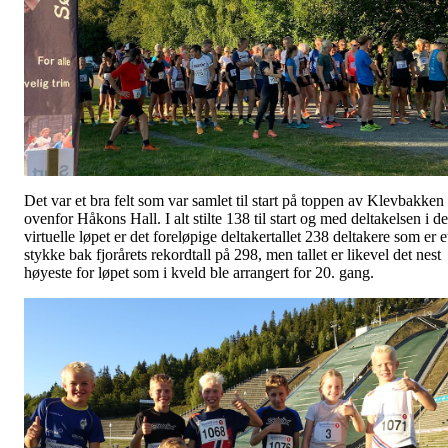
Det var et bra felt som var samlet til start på toppen av Klevbakken
ovenfor Håkons Hall. I alt stilte 138 til start og med deltakelsen i de
virtuelle løpet er det foreløpige deltakertallet 238 deltakere som er e
stykke bak fjorårets rekordtall på 298, men tallet er likevel det nest
høyeste for løpet som i kveld ble arrangert for 20. gang.