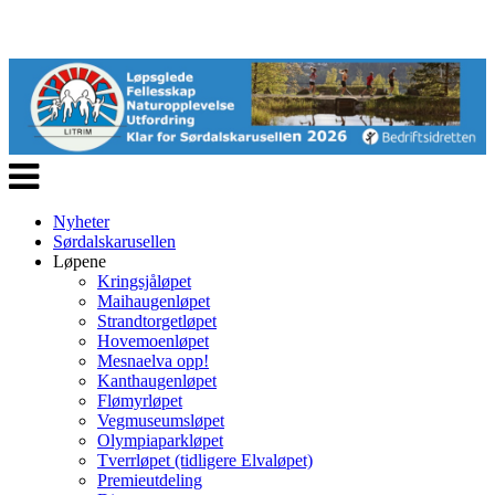
Veksle
navigasjon
Nyheter
Sørdalskarusellen
Løpene
Kringsjåløpet
Maihaugenløpet
Strandtorgetløpet
Hovemoenløpet
Mesnaelva opp!
Kanthaugenløpet
Flømyrløpet
Vegmuseumsløpet
Olympiaparkløpet
Tverrløpet (tidligere Elvaløpet)
Premieutdeling