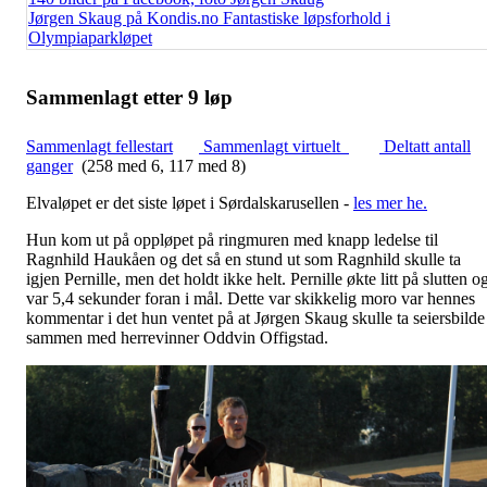
Jørgen Skaug på Kondis.no Fantastiske løpsforhold i
Olympiaparkløpet
Sammenlagt etter 9 løp
Sammenlagt fellestart
Sammenlagt virtuelt
Deltatt antall
ganger
(258 med 6, 117 med 8)
Elvaløpet er det siste løpet i Sørdalskarusellen -
les mer he.
Hun kom ut på oppløpet på ringmuren med knapp ledelse til
Ragnhild Haukåen og det så en stund ut som Ragnhild skulle ta
igjen Pernille, men det holdt ikke helt. Pernille økte litt på slutten o
var 5,4 sekunder foran i mål. Dette var skikkelig moro var hennes
kommentar i det hun ventet på at Jørgen Skaug skulle ta seiersbilde
sammen med herrevinner Oddvin Offigstad.