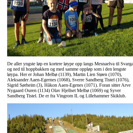
De aller yngste løp en kortere løype opp langs Mesnaelva til Svarg
og ned til hoppbakken og med samme oppløp som i den lengste
løypa. Her er Johan Melbø (1139), Martin Lien Støen (1070),
Aleksander Aaen-Egernes (1068), Sverre Sandberg Tistel (1076),
Sigrid Sørheim (3), Håkon Aaen-Egenes (1071). Foran sitter Arve
Nygaard Ouren (1134) Olav Hjellset Melbø (1069) og Syver
Sandberg Tistel. De er fra Vingrom IL og Lillehammer Skiklub.