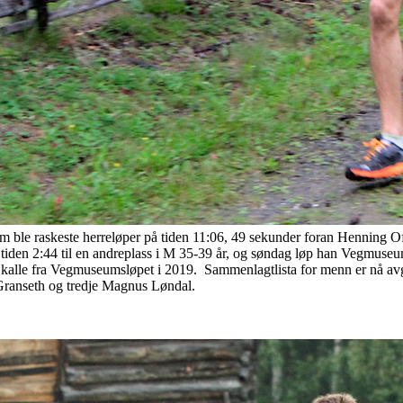
m ble raskeste herreløper på tiden 11:06, 49 sekunder foran Henning Of
 tiden 2:44 til en andreplass i M 35-39 år, og søndag løp han Vegmuseum
alle fra Vegmuseumsløpet i 2019. Sammenlagtlista for menn er nå avgjor
Granseth og tredje Magnus Løndal.