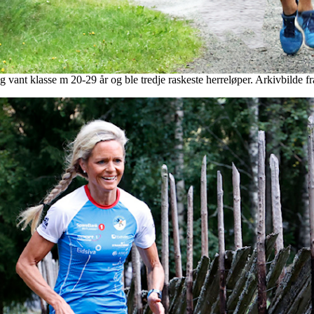
vant klasse m 20-29 år og ble tredje raskeste herreløper. Arkivbilde 