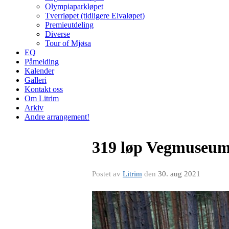
Olympiaparkløpet
Tverrløpet (tidligere Elvaløpet)
Premieutdeling
Diverse
Tour of Mjøsa
EQ
Påmelding
Kalender
Galleri
Kontakt oss
Om Litrim
Arkiv
Andre arrangement!
319 løp Vegmuseums
Postet av
Litrim
den
30. aug 2021