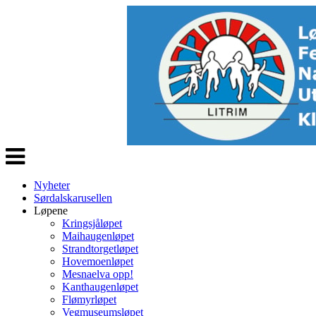
Veksle
navigasjon
Nyheter
Sørdalskarusellen
Løpene
Kringsjåløpet
Maihaugenløpet
Strandtorgetløpet
Hovemoenløpet
Mesnaelva opp!
Kanthaugenløpet
Flømyrløpet
Vegmuseumsløpet