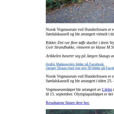
Norsk Vegmuseum ved Hunderfossen er en yp
Sørdalskausell og ble arrangert virtuelt i t
Bildet:
Det var flere tøffe dueller i året
Geir Strandbakke, vinneren av klasse M 5
Arikkelen baserer seg på Jørgen Skaugs a
Andris Malasevskis bilder på Facebook
Jørgen Skaug med mer enn 50 bilder på Face
Norsk Vegmuseum ved Hunderfossen er en yp
Sørdalskausell og ble arrangert i tiden 25.
Vegmuseumsløpet ble arrangert av
Litrim
til 15. september. Olympiaparkløpet er det 
Resultatene finner dere her.