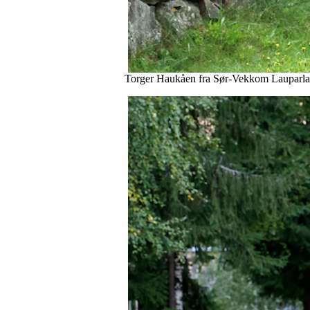
Torger Haukåen fra Sør-Vekkom Lauparlag 