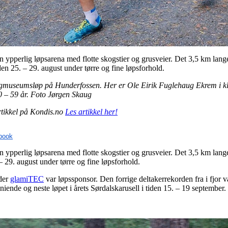
perlig løpsarena med flotte skogstier og grusveier. Det 3,5 km lange
iden 25. – 29. august under tørre og fine løpsforhold.
s Vegmuseumsløp på Hunderfossen. Her er Ole Eirik Fuglehaug Ekrem i k
0 – 59 år. Foto Jørgen Skaug
rtikkel på Kondis.no
Les artikkel her!
book
perlig løpsarena med flotte skogstier og grusveier. Det 3,5 km lange
 – 29. august under tørre og fine løpsforhold.
der
glamiTEC
var løpssponsor. Den forrige deltakerrekorden fra i fjor v
niende og neste løpet i årets Sørdalskarusell i tiden 15. – 19 september.