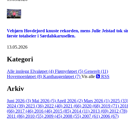
Vebjørn Hovdejord knuste rekorden, mens Julie Jeistad tok si
første totalseier i Sørdalskarusellen.
13.05.2026
Kategori
Alle innlegg
Elvaløpet (4)
Flømyrløpet (5)
Generelt (11)
Hovemoenløpet (8)
Kanthaugenløpet (7)
Vis alle
RSS
Arkiv
Juni 2026 (3)
Mai 2026 (5)
April 2026 (2)
Mars 2026 (1)
2025 (33
2024 (39)
2023 (36)
2022 (40)
2021 (66)
2020 (68)
2019 (71)
201
(66)
2017 (46)
2016 (46)
2015 (85)
2014 (11)
2013 (69)
2012 (78)
2011 (86)
2010 (55)
2009 (45)
2008 (55)
2007 (61)
2006 (67)