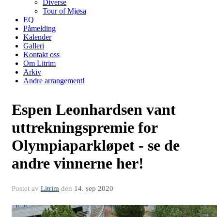
Diverse
Tour of Mjøsa
EQ
Påmelding
Kalender
Galleri
Kontakt oss
Om Litrim
Arkiv
Andre arrangement!
Espen Leonhardsen vant
uttrekningspremie for
Olympiaparkløpet - se de
andre vinnerne her!
Postet av
Litrim
den
14. sep 2020