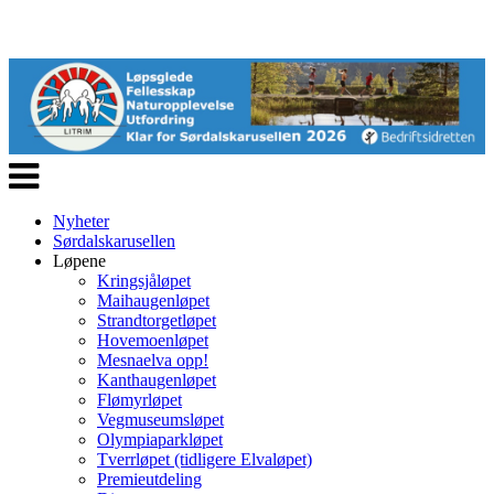
Veksle
navigasjon
Nyheter
Sørdalskarusellen
Løpene
Kringsjåløpet
Maihaugenløpet
Strandtorgetløpet
Hovemoenløpet
Mesnaelva opp!
Kanthaugenløpet
Flømyrløpet
Vegmuseumsløpet
Olympiaparkløpet
Tverrløpet (tidligere Elvaløpet)
Premieutdeling