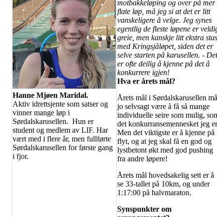
motbakkeløping og over på mer
flate løp, må jeg si at det er litt
vanskeligere å velge. Jeg synes
egentlig de fleste løpene er veldi
greie, men kanskje litt ekstra sta
med Kringsjåløpet, siden det er
selve starten på karusellen. - De
er ofte deilig å kjenne på det å
konkurrere igjen!
Hva er årets mål?
Hanne Mjøen Maridal.
Årets mål i Sørdalskarusellen m
Aktiv idrettsjente som satser og
jo selvsagt være å få så mange
vinner mange løp i
individuelle seire som mulig, so
Sørdalskarusellen. Hun er
det konkurransemennesket jeg er
student og medlem av LIF. Har
Men det viktigste er å kjenne på
vært med i flere år, men fullførte
flyt, og at jeg skal få en god og
Sørdalskarusellen for første gang
lystbetont økt med god pushing
i fjor.
fra andre løpere!
Årets mål hovedsakelig sett er å
se 33-tallet på 10km, og under
1:17:00 på halvmaraton.
Synspunkter om