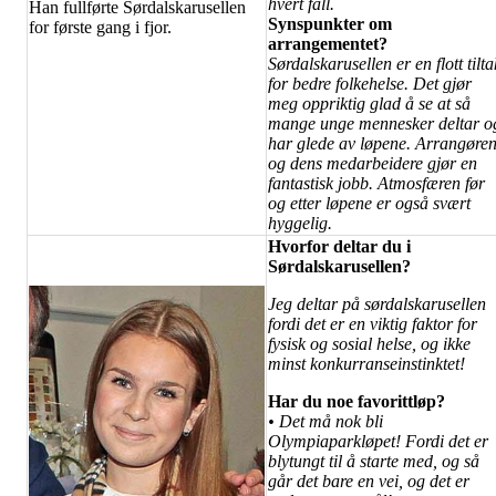
hvert fall.
Han fullførte Sørdalskarusellen
Synspunkter om
for første gang i fjor.
arrangementet?
Sørdalskarusellen er en flott tilta
for bedre folkehelse. Det gjør
meg oppriktig glad å se at så
mange unge mennesker deltar o
har glede av løpene. Arrangøre
og dens medarbeidere gjør en
fantastisk jobb. Atmosfæren før
og etter løpene er også svært
hyggelig.
Hvorfor deltar du i
Sørdalskarusellen?
Jeg deltar på sørdalskarusellen
fordi det er en viktig faktor for
fysisk og sosial helse, og ikke
minst konkurranseinstinktet!
Har du noe favorittløp?
• Det må nok bli
Olympiaparkløpet! Fordi det er
blytungt til å starte med, og så
går det bare en vei, og det er