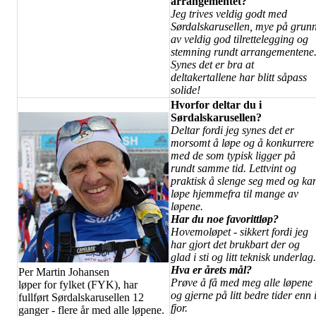
arrangementet?
Jeg trives veldig godt med
Sørdalskarusellen, mye på grun
av veldig god tilrettelegging og
stemning rundt arrangementene
Synes det er bra at
deltakertallene har blitt såpass
solide!
Hvorfor deltar du i
Sørdalskarusellen?
Deltar fordi jeg synes det er
morsomt å løpe og å konkurrere
med de som typisk ligger på
rundt samme tid. Lettvint og
praktisk å slenge seg med og ka
løpe hjemmefra til mange av
løpene.
Har du noe favorittløp?
Hovemoløpet - sikkert fordi jeg
har gjort det brukbart der og
glad i sti og litt teknisk underlag.
Hva er årets mål?
Per Martin Johansen
Prøve å få med meg alle løpene
løper for fylket (FYK), har
og gjerne på litt bedre tider enn 
fullført Sørdalskarusellen 12
fjor.
ganger - flere år med alle løpene.