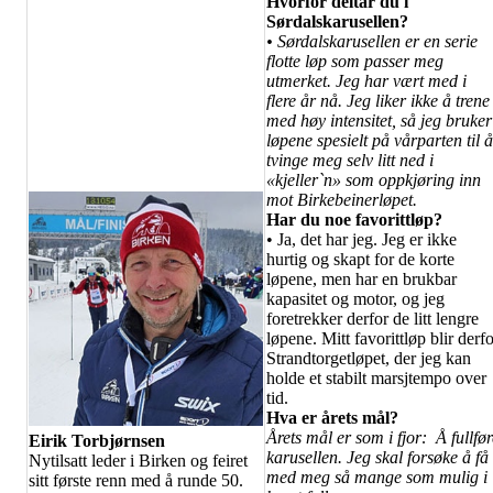
Hvorfor deltar du i
Sørdalskarusellen?
• Sørdalskarusellen er en serie
flotte løp som passer meg
utmerket. Jeg har vært med i
flere år nå. Jeg liker ikke å trene
med høy intensitet, så jeg bruker
løpene spesielt på vårparten til å
tvinge meg selv litt ned i
«kjeller`n» som oppkjøring inn
mot Birkebeinerløpet.
Har du noe favorittløp?
• Ja, det har jeg. Jeg er ikke
hurtig og skapt for de korte
løpene, men har en brukbar
kapasitet og motor, og jeg
foretrekker derfor de litt lengre
løpene. Mitt favorittløp blir derf
Strandtorgetløpet, der jeg kan
holde et stabilt marsjtempo over
tid.
Hva er årets mål?
Årets mål er som i fjor: Å fullfør
Eirik Torbjørnsen
karusellen. Jeg skal forsøke å få
Nytilsatt leder i Birken og feiret
med meg så mange som mulig i
sitt første renn med å runde 50.