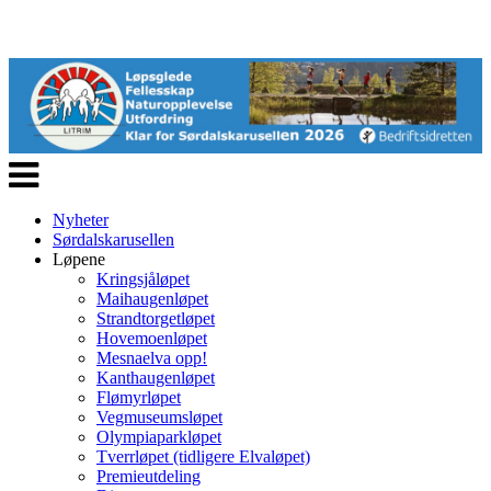
Veksle
navigasjon
Nyheter
Sørdalskarusellen
Løpene
Kringsjåløpet
Maihaugenløpet
Strandtorgetløpet
Hovemoenløpet
Mesnaelva opp!
Kanthaugenløpet
Flømyrløpet
Vegmuseumsløpet
Olympiaparkløpet
Tverrløpet (tidligere Elvaløpet)
Premieutdeling