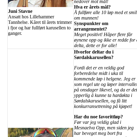
nedover mot mål!
Hva er årets mål?
Juni Stavne
Å fullføre alle 10 løp med et smil
Ansatt hos Lillehammer
om munnen!
Tannhelse. Kåret til årets trimmer
Synspunkter om
i fjor og har fullført karusellen to
arrangementet?
ganger.
Meget positivt! Håper flere får
øynene opp og ikke er redde for 
delta, dette er for alle!
Hvorfor deltar du i
Sørdalskarusellen?
Fordi det er en veldig god
forberedelse midt i uka til
kommende løp i helgene. Jeg er
som regel ute og løper intervalle
på onsdager likevel, og da er de
ypperlig å kunne ta hardøkta i
Sørdalskarusellen, og få litt
konkurransetrening på kjøpet!
Har du noe favorittløp?
Før var jeg veldig glad i
Mesnaelva Opp, men siden jeg
har beveget meg bort fra