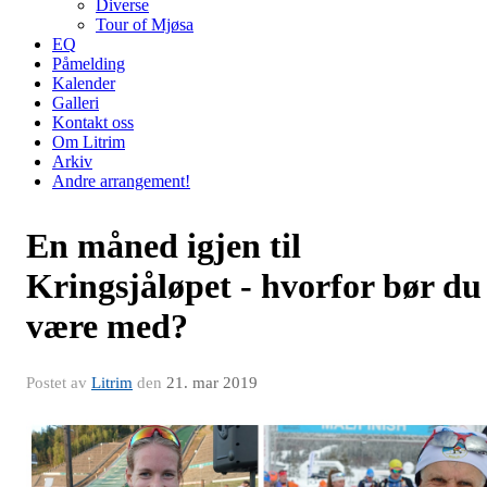
Diverse
Tour of Mjøsa
EQ
Påmelding
Kalender
Galleri
Kontakt oss
Om Litrim
Arkiv
Andre arrangement!
En måned igjen til
Kringsjåløpet - hvorfor bør du
være med?
Postet av
Litrim
den
21. mar 2019