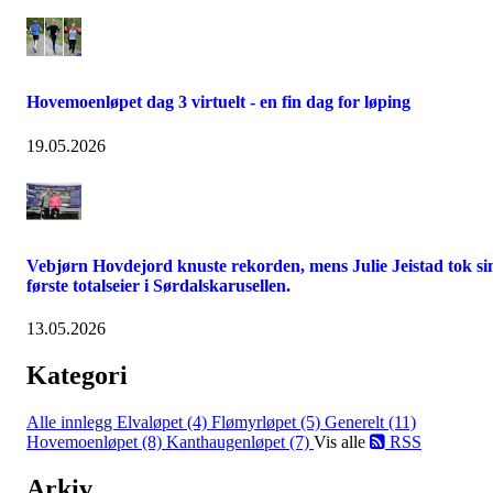
Hovemoenløpet dag 3 virtuelt - en fin dag for løping
19.05.2026
Vebjørn Hovdejord knuste rekorden, mens Julie Jeistad tok si
første totalseier i Sørdalskarusellen.
13.05.2026
Kategori
Alle innlegg
Elvaløpet (4)
Flømyrløpet (5)
Generelt (11)
Hovemoenløpet (8)
Kanthaugenløpet (7)
Vis alle
RSS
Arkiv