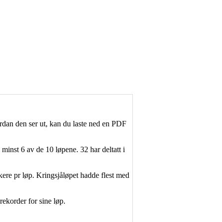
ordan den ser ut, kan du laste ned en PDF
i minst 6 av de 10 løpene. 32 har deltatt i
akere pr løp. Kringsjåløpet hadde flest med
ekorder for sine løp.