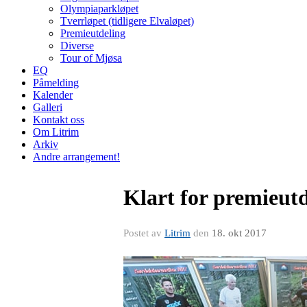
Olympiaparkløpet
Tverrløpet (tidligere Elvaløpet)
Premieutdeling
Diverse
Tour of Mjøsa
EQ
Påmelding
Kalender
Galleri
Kontakt oss
Om Litrim
Arkiv
Andre arrangement!
Klart for premieutd
Postet av
Litrim
den
18. okt 2017