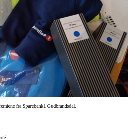
r premiene fra Sparebank1 Gudbrandsdal.
ofé