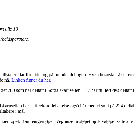
ørt alle 10
rbeidspartnere.
atlista er klar for utdeling på premieudelingen. Hvis du ønsker å se hv
de nå.
Linken finner du her.
r det 780 som har deltatt i Sørdalskarusellen. 147 har fullført dvs deltatt 
skarusellen har hatt rekorddeltakelse også i år med et snitt på 224 delt
ltakere i mål.
oenløpet, Kanthaugenløpet, Vegmuseumsløpet og Elvaløpet satte alle r