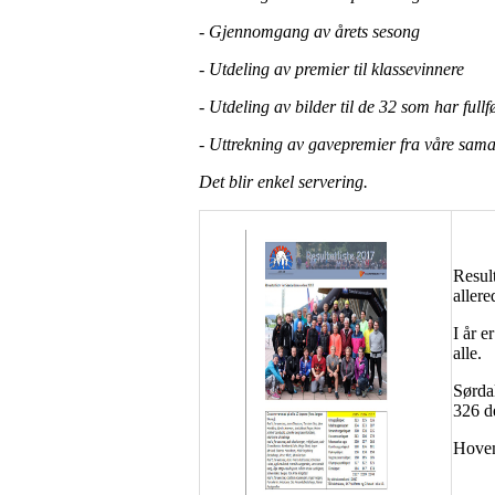
- Gjennomgang av årets sesong
- Utdeling av premier til klassevinnere
- Utdeling av bilder til de 32 som har fullf
- Uttrekning av gavepremier fra våre sama
Det blir enkel servering.
Result
allere
I år e
alle.
Sørdal
326 de
Hovem