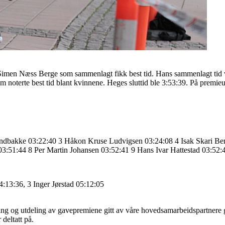
 Simen Næss Berge som sammenlagt fikk best tid. Hans sammenlagt tid v
om noterte best tid blant kvinnene. Heges sluttid ble 3:53:39. På premie
ndbakke 03:22:40 3 Håkon Kruse Ludvigsen 03:24:08 4 Isak Skari Ber
03:51:44 8 Per Martin Johansen 03:52:41 9 Hans Ivar Hattestad 03:52:
:13:36, 3 Inger Jørstad 05:12:05
ing og utdeling av gavepremiene gitt av våre hovedsamarbeidspartnere g
deltatt på.