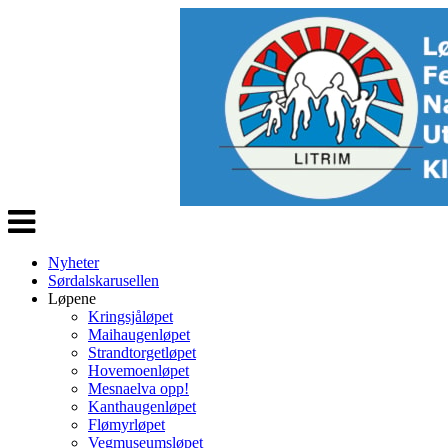
Veksle
navigasjon
Nyheter
Sørdalskarusellen
Løpene
Kringsjåløpet
Maihaugenløpet
Strandtorgetløpet
Hovemoenløpet
Mesnaelva opp!
Kanthaugenløpet
Flømyrløpet
Vegmuseumsløpet