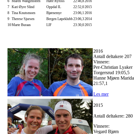
6
Maren Wangensteen
Høre Ryfoss
22:46,8
2016
7
Kari Øyre Slind
Oppdal IL
22:52,0
2015
8
Tina Knutsmoen
Bjørnemyr
23:06,1
2016
9
Therese Sjursen
Bergen Løpeklubb
23:06,3
2014
10
Marte Buraas
LIF
23:30,0
2015
2016
Antall deltakere 207
Vinnere:
Per-Christian Lyaker
Torgersrud 19:05,5
Hanne Mjøen Marida
21:57,1
Les mer
2015
Antall deltakere: 280
Vinnere:
Vegard Bjørn