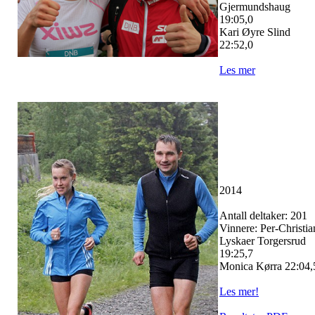
Gjermundshaug
19:05,0
Kari Øyre Slind
22:52,0
Les mer
2014
Antall deltaker: 201
Vinnere: Per-Christia
Lyskaer Torgersrud
19:25,7
Monica Kørra 22:04,
Les mer!