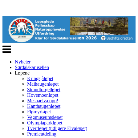
Veksle
navigasjon
Nyheter
Sørdalskarusellen
Løpene
Kringsjåløpet
Maihaugenløpet
Strandtorgetløpet
Hovemoenløpet
Mesnaelva opp!
Kanthaugenløpet
Flømyrløpet
Vegmuseumsløpet
Olympiaparkløpet
Tverrløpet (tidligere Elvaløpet)
Premieutdeling