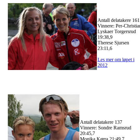
Antall delatakere 161
Vinnere: Per-Christia
Lyskaer Torgersrud
19:38,9
Therese Sjursen
23:11,6
Les mer om løpet i
2012
Antall delatakere 137
Vinnere: Sondre Ramsrud
20:45,7
Monika Kørra 21:49,7