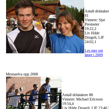
Antall delatake
81
Vinnere: Sjur
Prestseter
19:22,2
Liv Hilde
Drugeli, LIF
24:02,1
Les mer om
løpet i 2009
Mesnaelva opp 2008
Antall delatakere 88
Vinnere: Michael Ericsson
19:54,4
Liv Hilde Drugeli, LIF 23:40,