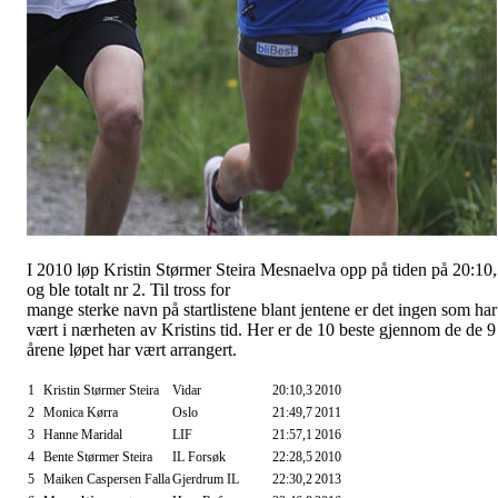
I 2010 løp Kristin Størmer Steira Mesnaelva opp på tiden på 20:10
og ble totalt nr 2. Til tross for
mange sterke navn på startlistene blant jentene er det ingen som har
vært i nærheten av Kristins tid. Her er de 10 beste gjennom de de 9
årene løpet har vært arrangert.
1
Kristin Størmer Steira
Vidar
20:10,3
2010
2
Monica Kørra
Oslo
21:49,7
2011
3
Hanne Maridal
LIF
21:57,1
2016
4
Bente Størmer Steira
IL Forsøk
22:28,5
2010
5
Maiken Caspersen Falla
Gjerdrum IL
22:30,2
2013