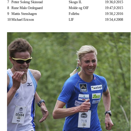
7
Petter Soleng Skinstad
Skogn IL
19:36,0
2015
8
Rune Malo Oedegaard
Molde og OIF
19:47,0
2015
9
Mattis Stenshagen
Follebu
19:50,2
2016
10
Michael Ericson
LIF
19:54,4
2008