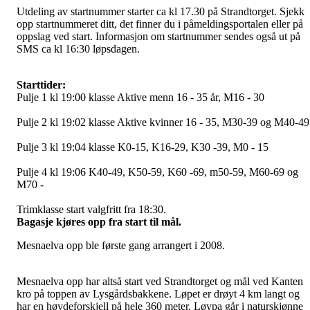
Utdeling av startnummer starter ca kl 17.30 på Strandtorget. Sjekk
opp startnummeret ditt, det finner du i påmeldingsportalen eller på
oppslag ved start. Informasjon om startnummer sendes også ut på
SMS ca kl 16:30 løpsdagen.
Starttider:
Pulje 1 kl 19:00 klasse Aktive menn 16 - 35 år, M16 - 30
Pulje 2 kl 19:02 klasse Aktive kvinner 16 - 35, M30-39 og M40-49
Pulje 3 kl 19:04 klasse K0-15, K16-29, K30 -39, M0 - 15
Pulje 4 kl 19:06 K40-49, K50-59, K60 -69, m50-59, M60-69 og
M70 -
Trimklasse start valgfritt fra 18:30.
Bagasje kjøres opp fra start til mål.
Mesnaelva opp ble første gang arrangert i 2008.
Mesnaelva opp har altså start ved Strandtorget og mål ved Kanten
kro på toppen av Lysgårdsbakkene. Løpet er drøyt 4 km langt og
har en høydeforskjell på hele 360 meter. Løypa går i naturskjønne