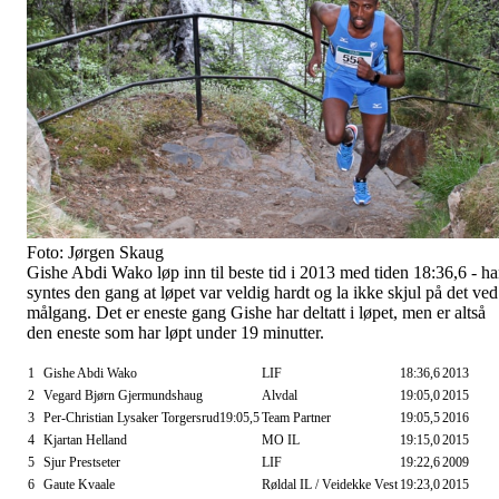
Foto: Jørgen Skaug
Gishe Abdi Wako løp inn til beste tid i 2013 med tiden 18:36,6 - h
syntes den gang at løpet var veldig hardt og la ikke skjul på det ved
målgang. Det er eneste gang Gishe har deltatt i løpet, men er altså
den eneste som har løpt under 19 minutter.
1
Gishe Abdi Wako
LIF
18:36,6
2013
2
Vegard Bjørn Gjermundshaug
Alvdal
19:05,0
2015
3
Per-Christian Lysaker Torgersrud19:05,5
Team Partner
19:05,5
2016
4
Kjartan Helland
MO IL
19:15,0
2015
5
Sjur Prestseter
LIF
19:22,6
2009
6
Gaute Kvaale
Røldal IL / Veidekke Vest
19:23,0
2015