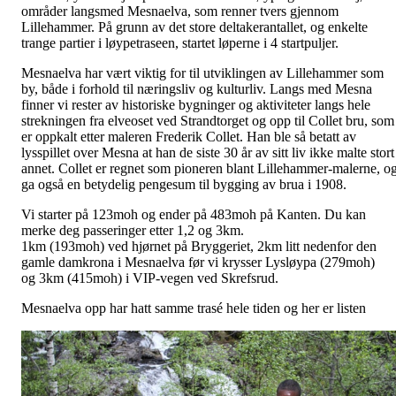
områder langsmed Mesnaelva, som renner tvers gjennom
Lillehammer. På grunn av det store deltakerantallet, og enkelte
trange partier i løypetraseen, startet løperne i 4 startpuljer.
Mesnaelva har vært viktig for til utviklingen av Lillehammer som
by, både i forhold til næringsliv og kulturliv. Langs med Mesna
finner vi rester av historiske bygninger og aktiviteter langs hele
strekningen fra elveoset ved Strandtorget og opp til Collet bru, som
er oppkalt etter maleren Frederik Collet. Han ble så betatt av
lysspillet over Mesna at han de siste 30 år av sitt liv ikke malte stort
annet. Collet er regnet som pioneren blant Lillehammer-malerne, o
ga også en betydelig pengesum til bygging av brua i 1908.
Vi starter på 123moh og ender på 483moh på Kanten. Du kan
merke deg passeringer etter 1,2 og 3km.
1km (193moh) ved hjørnet på Bryggeriet, 2km litt nedenfor den
gamle damkrona i Mesnaelva før vi krysser Lysløypa (279moh)
og 3km (415moh) i VIP-vegen ved Skrefsrud.
Mesnaelva opp har hatt samme trasé hele tiden og her er listen