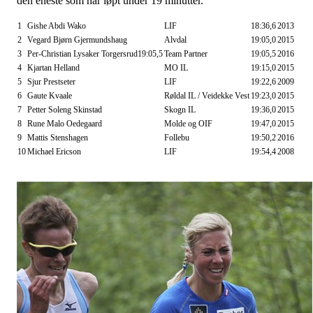
den eneste som har løpt under 19 minutter.
1
Gishe Abdi Wako
LIF
18:36,6
2013
2
Vegard Bjørn Gjermundshaug
Alvdal
19:05,0
2015
3
Per-Christian Lysaker Torgersrud19:05,5
Team Partner
19:05,5
2016
4
Kjartan Helland
MO IL
19:15,0
2015
5
Sjur Prestseter
LIF
19:22,6
2009
6
Gaute Kvaale
Røldal IL / Veidekke Vest
19:23,0
2015
7
Petter Soleng Skinstad
Skogn IL
19:36,0
2015
8
Rune Malo Oedegaard
Molde og OIF
19:47,0
2015
9
Mattis Stenshagen
Follebu
19:50,2
2016
10
Michael Ericson
LIF
19:54,4
2008