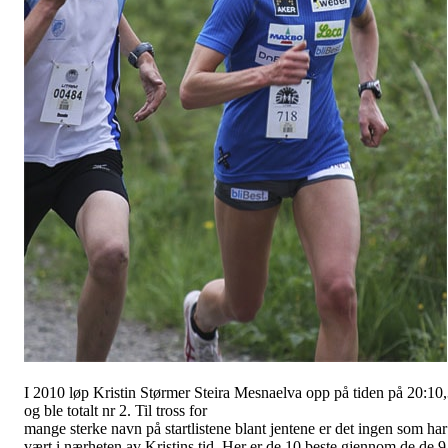
I 2010 løp Kristin Størmer Steira Mesnaelva opp på tiden på 20:10
og ble totalt nr 2. Til tross for
mange sterke navn på startlistene blant jentene er det ingen som har
vært i nærheten av Kristins tid. Her er de 10 beste gjennom de de 9