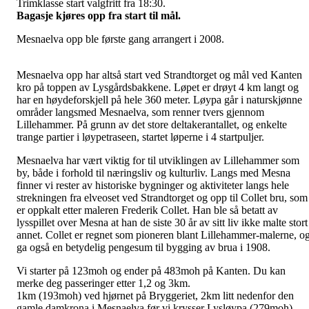
Trimklasse start valgfritt fra 18:30.
Bagasje kjøres opp fra start til mål.
Mesnaelva opp ble første gang arrangert i 2008.
Mesnaelva opp har altså start ved Strandtorget og mål ved Kanten
kro på toppen av Lysgårdsbakkene. Løpet er drøyt 4 km langt og
har en høydeforskjell på hele 360 meter. Løypa går i naturskjønne
områder langsmed Mesnaelva, som renner tvers gjennom
Lillehammer. På grunn av det store deltakerantallet, og enkelte
trange partier i løypetraseen, startet løperne i 4 startpuljer.
Mesnaelva har vært viktig for til utviklingen av Lillehammer som
by, både i forhold til næringsliv og kulturliv. Langs med Mesna
finner vi rester av historiske bygninger og aktiviteter langs hele
strekningen fra elveoset ved Strandtorget og opp til Collet bru, som
er oppkalt etter maleren Frederik Collet. Han ble så betatt av
lysspillet over Mesna at han de siste 30 år av sitt liv ikke malte stort
annet. Collet er regnet som pioneren blant Lillehammer-malerne, o
ga også en betydelig pengesum til bygging av brua i 1908.
Vi starter på 123moh og ender på 483moh på Kanten. Du kan
merke deg passeringer etter 1,2 og 3km.
1km (193moh) ved hjørnet på Bryggeriet, 2km litt nedenfor den
gamle damkrona i Mesnaelva før vi krysser Lysløypa (279moh)