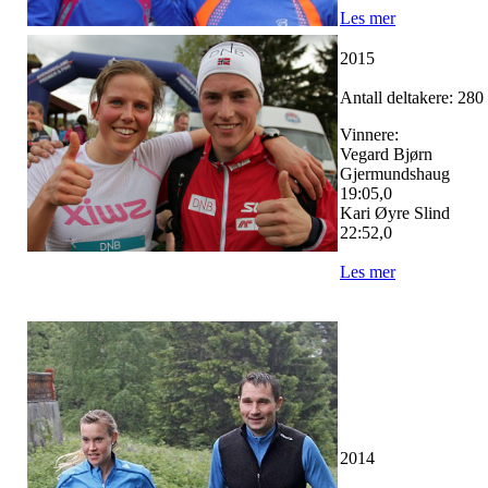
Les mer
2015
Antall deltakere: 280
Vinnere:
Vegard Bjørn
Gjermundshaug
19:05,0
Kari Øyre Slind
22:52,0
Les mer
2014