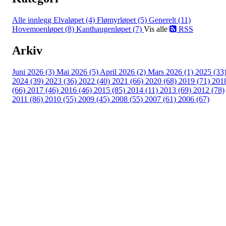
Alle innlegg
Elvaløpet (4)
Flømyrløpet (5)
Generelt (11)
Hovemoenløpet (8)
Kanthaugenløpet (7)
Vis alle
RSS
Arkiv
Juni 2026 (3)
Mai 2026 (5)
April 2026 (2)
Mars 2026 (1)
2025 (33
2024 (39)
2023 (36)
2022 (40)
2021 (66)
2020 (68)
2019 (71)
201
(66)
2017 (46)
2016 (46)
2015 (85)
2014 (11)
2013 (69)
2012 (78)
2011 (86)
2010 (55)
2009 (45)
2008 (55)
2007 (61)
2006 (67)