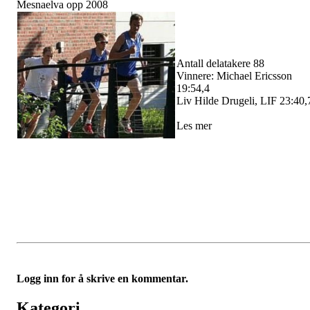
Mesnaelva opp 2008
Antall delatakere 88
Vinnere: Michael Ericsson
19:54,4
Liv Hilde Drugeli, LIF 23:40,
Les mer
Logg inn for å skrive en kommentar.
Kategori