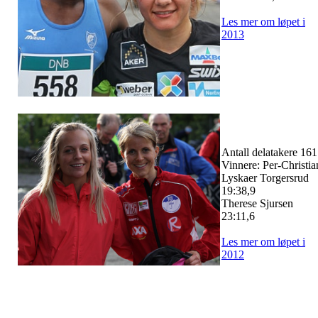
Les mer om løpet i
2013
Antall delatakere 161
Vinnere: Per-Christia
Lyskaer Torgersrud
19:38,9
Therese Sjursen
23:11,6
Les mer om løpet i
2012