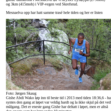
og 3km (415moh) i VIP-vegen ved Skrefsrud.
Mesnaelva opp har hatt samme trasé hele tiden og her er listen
Foto: Jørgen Skaug
Gishe Abdi Wako løp inn til beste tid i 2013 med tiden 18:36,6 - h
syntes den gang at løpet var veldig hardt og la ikke skjul på det ved
målgang. Det er eneste gang Gishe har deltatt i løpet, men er altså