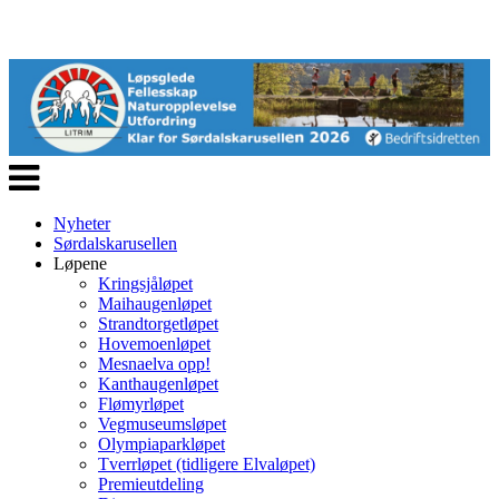
Veksle
navigasjon
Nyheter
Sørdalskarusellen
Løpene
Kringsjåløpet
Maihaugenløpet
Strandtorgetløpet
Hovemoenløpet
Mesnaelva opp!
Kanthaugenløpet
Flømyrløpet
Vegmuseumsløpet
Olympiaparkløpet
Tverrløpet (tidligere Elvaløpet)
Premieutdeling