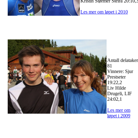
Kristin Størmer Steira 20:10,
Les mer om løpet i 2010
Antall delatake
81
Vinnere: Sjur
Prestseter
19:22,2
Liv Hilde
Drugeli, LIF
24:02,1
Les mer om
løpet i 2009