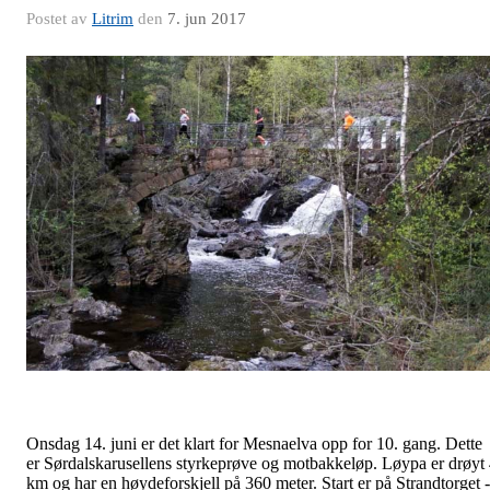
Postet av
Litrim
den
7. jun 2017
Onsdag 14. juni er det klart for Mesnaelva opp for 10. gang. Dette
er
Sørdalskarusellens styrkeprøve og motbakkeløp. Løypa er drøyt
km og har en høydeforskjell på 360 meter. Start er på Strandtorget -