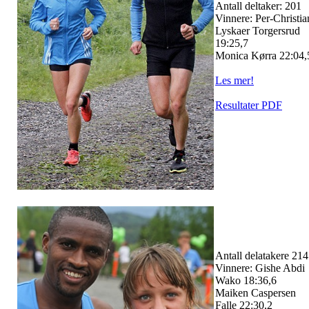
Antall deltaker: 201
Vinnere: Per-Christia
Lyskaer Torgersrud
19:25,7
Monica Kørra 22:04,
Les mer!
Resultater PDF
Antall delatakere 214
Vinnere: Gishe Abdi
Wako 18:36,6
Maiken Caspersen
Falle 22:30,2