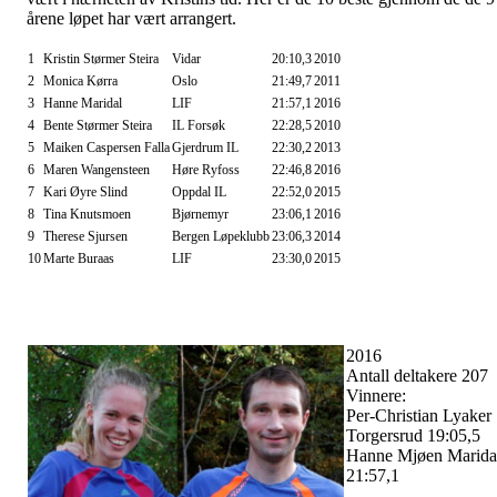
årene løpet har vært arrangert.
1
Kristin Størmer Steira
Vidar
20:10,3
2010
2
Monica Kørra
Oslo
21:49,7
2011
3
Hanne Maridal
LIF
21:57,1
2016
4
Bente Størmer Steira
IL Forsøk
22:28,5
2010
5
Maiken Caspersen Falla
Gjerdrum IL
22:30,2
2013
6
Maren Wangensteen
Høre Ryfoss
22:46,8
2016
7
Kari Øyre Slind
Oppdal IL
22:52,0
2015
8
Tina Knutsmoen
Bjørnemyr
23:06,1
2016
9
Therese Sjursen
Bergen Løpeklubb
23:06,3
2014
10
Marte Buraas
LIF
23:30,0
2015
2016
Antall deltakere 207
Vinnere:
Per-Christian Lyaker
Torgersrud 19:05,5
Hanne Mjøen Marida
21:57,1