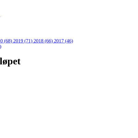
S
0 (68)
2019 (71)
2018 (66)
2017 (46)
)
løpet