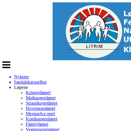
Veksle
navigasjon
Nyheter
Sørdalskarusellen
Løpene
Kringsjåløpet
Maihaugenløpet
Strandtorgetløpet
Hovemoenløpet
Mesnaelva opp!
Kanthaugenløpet
Flømyrløpet
Vegmuseumsløpet