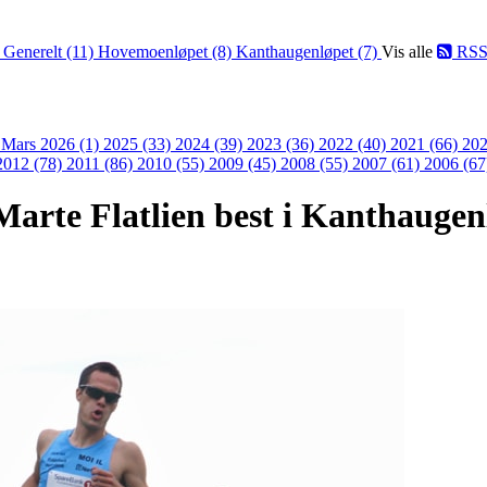
)
Generelt (11)
Hovemoenløpet (8)
Kanthaugenløpet (7)
Vis alle
RS
)
Mars 2026 (1)
2025 (33)
2024 (39)
2023 (36)
2022 (40)
2021 (66)
202
2012 (78)
2011 (86)
2010 (55)
2009 (45)
2008 (55)
2007 (61)
2006 (67
Marte Flatlien best i Kanthaugen