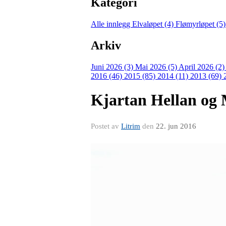
Kategori
Alle innlegg
Elvaløpet (4)
Flømyrløpet (5
Arkiv
Juni 2026 (3)
Mai 2026 (5)
April 2026 (2
2016 (46)
2015 (85)
2014 (11)
2013 (69)
Kjartan Hellan og 
Postet av
Litrim
den
22. jun 2016