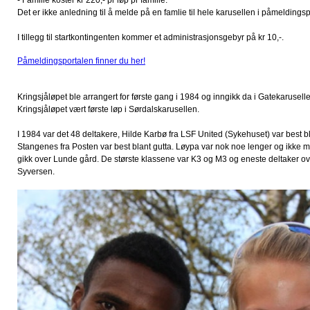
- Familie koster kr 220,- pr løp pr familie.
Det er ikke anledning til å melde på en famlie til hele karusellen i påmeldingsp
I tillegg til startkontingenten kommer et administrasjonsgebyr på kr 10,-.
Påmeldingsportalen finner du her!
Kringsjåløpet ble arrangert for første gang i 1984 og inngikk da i Gatekarusell
Kringsjåløpet vært første løp i Sørdalskarusellen.
I 1984 var det 48 deltakere, Hilde Karbø fra LSF United (Sykehuset) var best 
Stangenes fra Posten var best blant gutta. Løypa var nok noe lenger og ikke 
gikk over Lunde gård. De største klassene var K3 og M3 og eneste deltaker ove
Syversen.