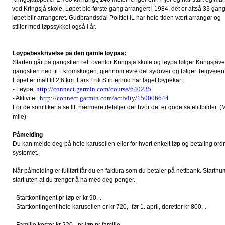
ved Kringsjå skole. Løpet ble første gang arrangert i 1984, det er altså 33 gan
løpet blir arrangeret. Gudbrandsdal Politiet IL har hele tiden vært arrangør og
stiller med løpssykkel også i år.
Løypebeskrivelse på den gamle løypaa:
Starten går på gangstien rett ovenfor Kringsjå skole og løypa følger Kringsjåve
gangstien ned til Ekromskogen, gjennom øvre del sydover og følger Teigveien t
Løpet er målt til 2,6 km.
Lars Erik Stinterhud har laget løypekart:
http://connect.garmin.com/course/640235
- Løype:
http://connect.garmin.com/activity/150006644
- Aktivitet:
For de som liker å se litt nærmere detaljer der hvor det er gode satelittbilder. 
mile)
Påmelding
Du kan melde deg på hele karusellen eller for hvert enkelt løp og betaling ord
systemet.
Når påmelding er fullført får du en faktura som du betaler på nettbank. Start
start uten at du trenger å ha med deg penger.
- Startkontingent pr løp er kr 90,-.
- Startkontingent hele karusellen er kr 720,- før 1. april, deretter kr 800,-.