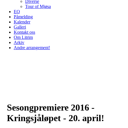
Diverse
Tour of Mjøsa
EQ
Påmelding
Kalender
Galleri
Kontakt oss
Om Litrim
Arkiv
Andre arrangement!
Sesongpremiere 2016 -
Kringsjåløpet - 20. april!