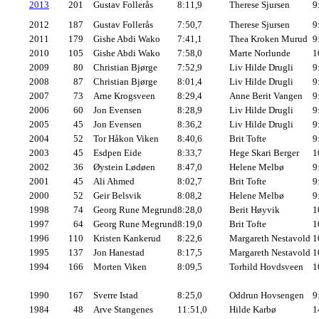
2013
201
Gustav Follerås
8:11,9
Therese Sjursen
9
2012
187
Gustav Follerås
7:50,7
Therese Sjursen
9
2011
179
Gishe Abdi Wako
7:41,1
Thea Kroken Murud
9
2010
105
Gishe Abdi Wako
7:58,0
Marte Norlunde
1
2009
80
Christian Bjørge
7:52,9
Liv Hilde Drugli
9
2008
87
Christian Bjørge
8:01,4
Liv Hilde Drugli
9
2007
73
Arne Krogsveen
8:29,4
Anne Berit Vangen
9
2006
60
Jon Evensen
8:28,9
Liv Hilde Drugli
9
2005
45
Jon Evensen
8:36,2
Liv Hilde Drugli
9
2004
52
Tor Håkon Viken
8:40,6
Brit Tofte
9
2003
45
Esdpen Eide
8:33,7
Hege Skari Berger
1
2002
36
Øystein Lødøen
8:47,0
Helene Melbø
9
2001
45
Ali Ahmed
8:02,7
Brit Tofte
9
2000
52
Geir Belsvik
8:08,2
Helene Melbø
9
1998
74
Georg Rune Megrund
8:28,0
Berit Høyvik
1
1997
64
Georg Rune Megrund
8:19,0
Brit Tofte
1
1996
110
Kristen Kankerud
8:22,6
Margareth Nestavold
1
1995
137
Jon Hanestad
8:17,5
Margareth Nestavold
1
1994
166
Morten Viken
8:09,5
Torhild Hovdsveen
1
1990
167
Sverre Istad
8:25,0
Oddrun Hovsengen
9
1984
48
Arve Stangenes
11:51,0
Hilde Karbø
1