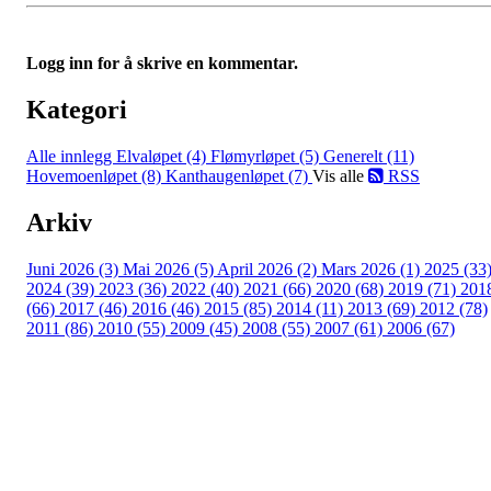
Logg inn for å skrive en kommentar.
Kategori
Alle innlegg
Elvaløpet (4)
Flømyrløpet (5)
Generelt (11)
Hovemoenløpet (8)
Kanthaugenløpet (7)
Vis alle
RSS
Arkiv
Juni 2026 (3)
Mai 2026 (5)
April 2026 (2)
Mars 2026 (1)
2025 (33
2024 (39)
2023 (36)
2022 (40)
2021 (66)
2020 (68)
2019 (71)
201
(66)
2017 (46)
2016 (46)
2015 (85)
2014 (11)
2013 (69)
2012 (78)
2011 (86)
2010 (55)
2009 (45)
2008 (55)
2007 (61)
2006 (67)