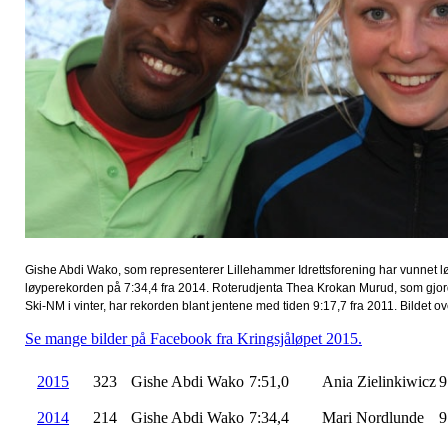
Gishe Abdi Wako, som representerer Lillehammer Idrettsforening har vunnet l
løyperekorden på 7:34,4 fra 2014. Roterudjenta Thea Krokan Murud, som gjor
Ski-NM i vinter, har rekorden blant jentene med tiden 9:17,7 fra 2011. Bildet ov
Se mange bilder på Facebook fra Kringsjåløpet 2015.
2015
323
Gishe Abdi Wako
7:51,0
Ania Zielinkiwicz
9
2014
214
Gishe Abdi Wako
7:34,4
Mari Nordlunde
9