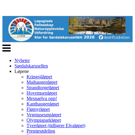
Veksle
navigasjon
Nyheter
Sørdalskarusellen
Løpene
Kringsjåløpet
Maihaugenløpet
Strandtorgetløpet
Hovemoenløpet
Mesnaelva opp!
Kanthaugenløpet
Flømyrløpet
Vegmuseumsløpet
Olympiaparkløpet
Tverrløpet (tidligere Elvaløpet)
Premieutdeling