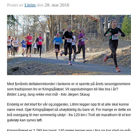
Postet av
Litrim
den
28. mar 2016
Med fjorårets deltakerrekorder i tankene er vi spente på årets sesongpremiere
som tradisjonen tro er Kringsjåløpet. Vil oppslutningen bli like bra i år?
Bildet: Lang, lang rekke mot mål - foto Jørgen Skaug
Endelig er det klart for vår og joggesko, Litrim legger opp til at alle skal kunne
være med. Gjør Kringsjåløpet så uhøytidelig du bare vil. For mange er dette en
brå overgang til mer sommerlig utstyr - fra 120 km i Troll ski marathorn til et kor
gateløp kan synes tøft.
Kringsjåløpet er 2,780 km langt, 140 meter lenger enn i fjor og har start og mål