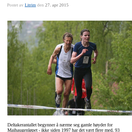
Postet av
Litrim
den
27. apr 2015
Deltakerantallet begynner å nærme seg gamle høyder for
Maihaugenløpet - ikke siden 1997 har det vært flere med. 93