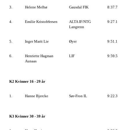
3.
Helene Melbø
Gausdal FIK
8:37.7
4.
Emilie Kristofrfersen
ALTA IF/NTG
9:27.1
Langrenn
5.
Inger Marit Lie
Øyer
9:51.1
6.
Henriette Hagman
LIF
9:59.5
Aunaas
K2 Kvinner 16 - 29 år
1.
Hanne Bjercke
Sør-Fron IL
9:22.3
K3 Kvinner 30 - 39 år