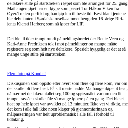
deltakere stilte på startstreken i løpet som ble arrangert for 25. gang
Maihaugenløpet har en løype som passet Tor Håkon Viken fra
Øyer/Tretten perfekt og han løp inn til beste tid. Best blant jentene
ble debutanten i Sørdalskarusell-sammenheng den 16. årige Biri-
jenta Kjersti Herberg som nå løper for LIF.
Det ble til tider trangt rundt påmeldingsbordet der Bente Veen og
Kari-Anne Fredriksen tok i mot påmeldinger og mange måtte
registrere seg som helt nye deltakere. Spesielt hyggelig er det at så
mange unge stilte på startstreken.
Flere foto på Kondis!
Diskusjonen som oppsto etter hvert som flere og flere kom, var om
det skulle bli flere heat. På sitt meste hadde Maihaugenløpet 4 heat,
nå nærmet deltakerantallet seg 100 og spørsmålet var om den litt
trange trasséen skulle tåle så mange løpere på en gang. Det ble et
heat og hele løpet var avviklet på 13 minutter. Ikke vet vi riktig, m
det kom i alle fall ikke noen klager på gjennomføringen og
målpasseringen var helt uproblematisk i alle fall i forhold til
tidtaking.