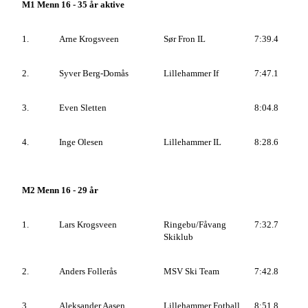
M1 Menn 16 - 35 år aktive
1.
Arne Krogsveen
Sør Fron IL
7:39.4
2.
Syver Berg-Domås
Lillehammer If
7:47.1
3.
Even Sletten
8:04.8
4.
Inge Olesen
Lillehammer IL
8:28.6
M2 Menn 16 - 29 år
1.
Lars Krogsveen
Ringebu/Fåvang
7:32.7
Skiklub
2.
Anders Follerås
MSV Ski Team
7:42.8
3.
Aleksander Aasen
Lillehammer Fotball
8:51.8