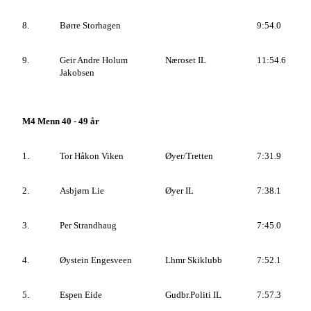
8.
Børre Storhagen
9:54.0
9.
Geir Andre Holum
Næroset IL
11:54.6
Jakobsen
M4 Menn 40 - 49 år
1.
Tor Håkon Viken
Øyer/Tretten
7:31.9
2.
Asbjørn Lie
Øyer IL
7:38.1
3.
Per Strandhaug
7:45.0
4.
Øystein Engesveen
Lhmr Skiklubb
7:52.1
5.
Espen Eide
Gudbr.Politi IL
7:57.3