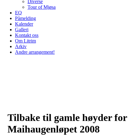
Diverse
Tour of Mjøsa
EQ
Påmelding
Kalender
Galleri
Kontakt oss
Om Litrim
Arkiv
Andre arrangement!
Tilbake til gamle høyder for
Maihaugenløpet 2008