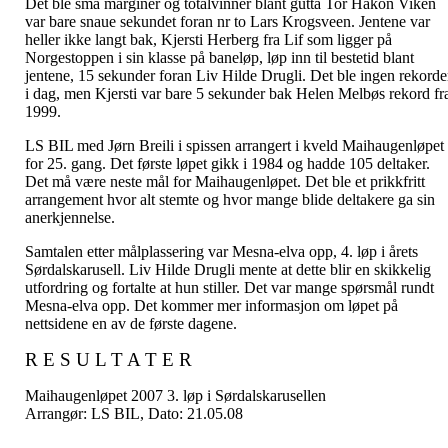
Det ble små marginer og totalvinner blant gutta Tor Håkon Viken
var bare snaue sekundet foran nr to Lars Krogsveen. Jentene var
heller ikke langt bak, Kjersti Herberg fra Lif som ligger på
Norgestoppen i sin klasse på baneløp, løp inn til bestetid blant
jentene, 15 sekunder foran Liv Hilde Drugli. Det ble ingen rekorde
i dag, men Kjersti var bare 5 sekunder bak Helen Melbøs rekord fr
1999.
LS BIL med Jørn Breili i spissen arrangert i kveld Maihaugenløpet
for 25. gang. Det første løpet gikk i 1984 og hadde 105 deltaker.
Det må være neste mål for Maihaugenløpet. Det ble et prikkfritt
arrangement hvor alt stemte og hvor mange blide deltakere ga sin
anerkjennelse.
Samtalen etter målplassering var Mesna-elva opp, 4. løp i årets
Sørdalskarusell. Liv Hilde Drugli mente at dette blir en skikkelig
utfordring og fortalte at hun stiller. Det var mange spørsmål rundt
Mesna-elva opp. Det kommer mer informasjon om løpet på
nettsidene en av de første dagene.
R E S U L T A T E R
Maihaugenløpet 2007 3. løp i Sørdalskarusellen
Arrangør: LS BIL, Dato: 21.05.08