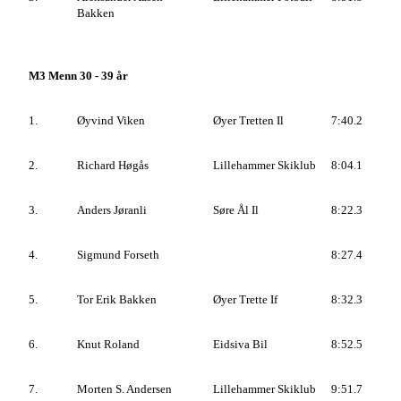
Bakken
M3 Menn 30 - 39 år
1.
Øyvind Viken
Øyer Tretten Il
7:40.2
2.
Richard Høgås
Lillehammer Skiklub
8:04.1
3.
Anders Jøranli
Søre Ål Il
8:22.3
4.
Sigmund Forseth
8:27.4
5.
Tor Erik Bakken
Øyer Trette If
8:32.3
6.
Knut Roland
Eidsiva Bil
8:52.5
7.
Morten S. Andersen
Lillehammer Skiklub
9:51.7