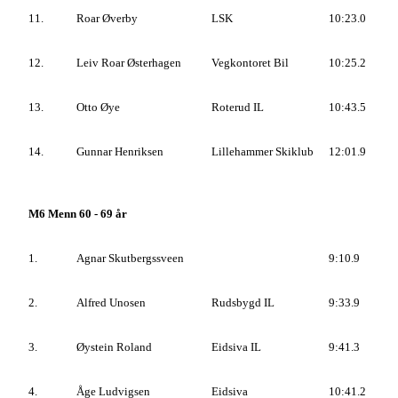
11.
Roar Øverby
LSK
10:23.0
12.
Leiv Roar Østerhagen
Vegkontoret Bil
10:25.2
13.
Otto Øye
Roterud IL
10:43.5
14.
Gunnar Henriksen
Lillehammer Skiklub
12:01.9
M6 Menn 60 - 69 år
1.
Agnar Skutbergssveen
9:10.9
2.
Alfred Unosen
Rudsbygd IL
9:33.9
3.
Øystein Roland
Eidsiva IL
9:41.3
4.
Åge Ludvigsen
Eidsiva
10:41.2