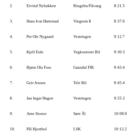
2.
Eivind Nybakken
Ringebu/Fåvang
8:21.5
3.
Hans Ivar Hattestad
Vingrom Il
8:37.0
4.
Per Ole Nygaard
Vestringen
9:12.7
5.
Kjell Eide
Vegkontoret Bil
9:30.3
6.
Bjørn Ola Foss
Gausdal FIK
9:43.4
7.
Geir Jensen
Tele Bil
9:45.4
8.
Jan Ingar Hagen
Vestringen
9:55.3
9.
Arne Stonor
Søre Ål
10:08.8
10.
Pål Hjorthol
LSK
10:12.2