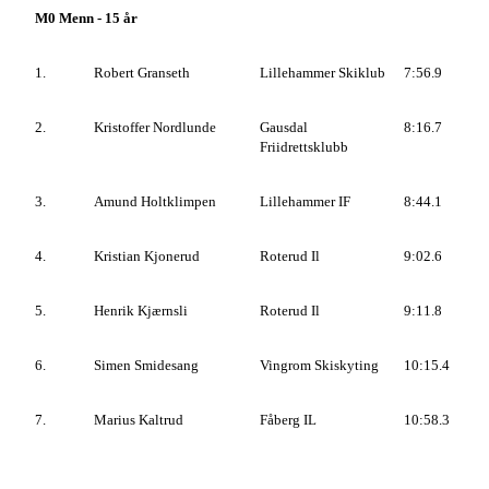
M0 Menn - 15 år
1.
Robert Granseth
Lillehammer Skiklub
7:56.9
2.
Kristoffer Nordlunde
Gausdal
8:16.7
Friidrettsklubb
3.
Amund Holtklimpen
Lillehammer IF
8:44.1
4.
Kristian Kjonerud
Roterud Il
9:02.6
5.
Henrik Kjærnsli
Roterud Il
9:11.8
6.
Simen Smidesang
Vingrom Skiskyting
10:15.4
7.
Marius Kaltrud
Fåberg IL
10:58.3