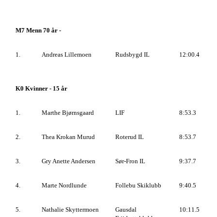
M7 Menn 70 år -
1.
Andreas Lillemoen
Rudsbygd IL
12:00.4
K0 Kvinner - 15 år
1.
Marthe Bjørnsgaard
LIF
8:53.3
2.
Thea Krokan Murud
Roterud IL
8:53.7
3.
Gry Anette Andersen
Sør-Fron IL
9:37.7
4.
Marte Nordlunde
Follebu Skiklubb
9:40.5
5.
Nathalie Skyttermoen
Gausdal
10:11.5