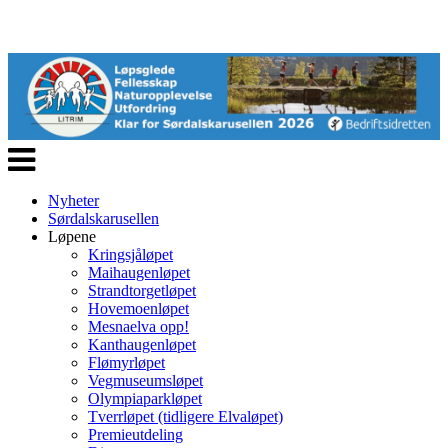
Veksle
navigasjon
Nyheter
Sørdalskarusellen
Løpene
Kringsjåløpet
Maihaugenløpet
Strandtorgetløpet
Hovemoenløpet
Mesnaelva opp!
Kanthaugenløpet
Flømyrløpet
Vegmuseumsløpet
Olympiaparkløpet
Tverrløpet (tidligere Elvaløpet)
Premieutdeling