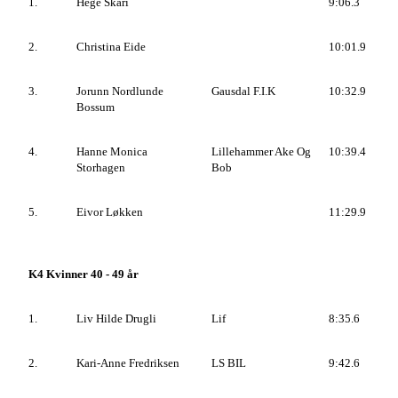
1.
Hege Skari
9:06.3
2.
Christina Eide
10:01.9
3.
Jorunn Nordlunde
Gausdal F.I.K
10:32.9
Bossum
4.
Hanne Monica
Lillehammer Ake Og
10:39.4
Storhagen
Bob
5.
Eivor Løkken
11:29.9
K4 Kvinner 40 - 49 år
1.
Liv Hilde Drugli
Lif
8:35.6
2.
Kari-Anne Fredriksen
LS BIL
9:42.6