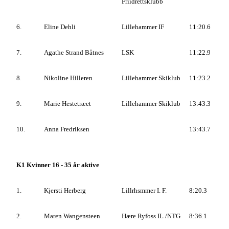
Friidrettsklubb
6.
Eline Dehli
Lillehammer IF
11:20.6
7.
Agathe Strand Båtnes
LSK
11:22.9
8.
Nikoline Hilleren
Lillehammer Skiklub
11:23.2
9.
Marie Hestetræet
Lillehammer Skiklub
13:43.3
10.
Anna Fredriksen
13:43.7
K1 Kvinner 16 - 35 år aktive
1.
Kjersti Herberg
Lillrhsmmer I. F.
8:20.3
2.
Maren Wangensteen
Hære Ryfoss IL /NTG
8:36.1