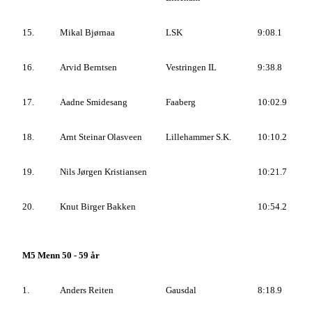
15.
Mikal Bjørnaa
LSK
9:08.1
16.
Arvid Berntsen
Vestringen IL
9:38.8
17.
Aadne Smidesang
Faaberg
10:02.9
18.
Arnt Steinar Olasveen
Lillehammer S.K.
10:10.2
19.
Nils Jørgen Kristiansen
10:21.7
20.
Knut Birger Bakken
10:54.2
M5 Menn 50 - 59 år
1.
Anders Reiten
Gausdal
8:18.9