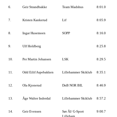
6.
Geir Strandbakke
Team Madshus
8:01.0
7.
Kristen Kankerud
Lif
8:05.9
8.
Ingar Husemoen
SOPP
8:16.0
9.
Ulf Holdberg
8:25.8
10.
Per Martin Johansen
LSK
8:29.5
11.
Odd Eilif Aspebakken
Lillehammer Skiklub
8:35.1
12.
Ola Kjonerud
DnB NOR BIL
8:46.9
13.
Åge Walter Inderdal
Lillehammer Skiklub
8:57.2
14.
Geir Evensen
Sør Ål/ G-Sport
9:00.7
Lilleham