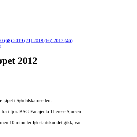
S
0 (68)
2019 (71)
2018 (66)
2017 (46)
)
øpet 2012
e løpet i Sørdalskarusellen.
 fra i fjor. BSG Fanajenta Therese Sjursen
en 10 minutter før startskuddet gikk, var