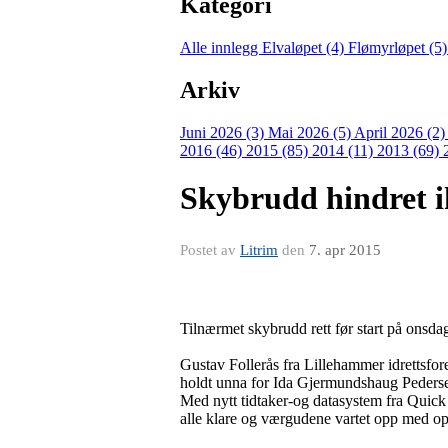
Kategori
Alle innlegg
Elvaløpet (4)
Flømyrløpet (5
Arkiv
Juni 2026 (3)
Mai 2026 (5)
April 2026 (2
2016 (46)
2015 (85)
2014 (11)
2013 (69)
Skybrudd hindret i
Postet av
Litrim
den
7. apr 2015
Tilnærmet skybrudd rett før start på onsdag
Gustav Follerås fra Lillehammer idrettsfo
holdt unna for Ida Gjermundshaug Pederse
Med nytt tidtaker-og datasystem fra Quick
alle klare og værgudene vartet opp med o