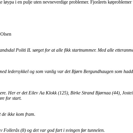
nge løypa i en pulje uten nevneverdige problemer. Fjorårets køproblemer 
 Olsen
sdal Politi IL sørget for at alle fikk startnummer. Med alle etteranmel
med ledersykkel og som vanlig var det Bjørn Bergundhaugen som hadde
akere. Her er det Eilev Aa Klokk (125), Birke Strand Bjørnaa (44), Joste
e for start.
at de ikke kom fram.
 Follerås (8) og det var god fart i svingen før tunnelen.