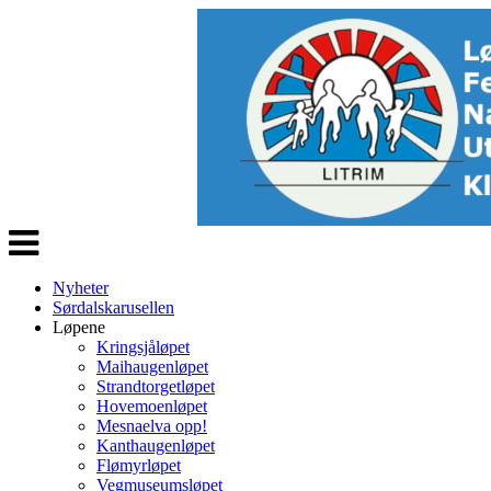
Veksle
navigasjon
Nyheter
Sørdalskarusellen
Løpene
Kringsjåløpet
Maihaugenløpet
Strandtorgetløpet
Hovemoenløpet
Mesnaelva opp!
Kanthaugenløpet
Flømyrløpet
Vegmuseumsløpet