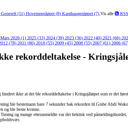
)
Generelt (11)
Hovemoenløpet (8)
Kanthaugenløpet (7)
Vis alle
RS
)
Mars 2026 (1)
2025 (33)
2024 (39)
2023 (36)
2022 (40)
2021 (66)
202
2012 (78)
2011 (86)
2010 (55)
2009 (45)
2008 (55)
2007 (61)
2006 (67
kke rekorddeltakelse - Kringsjål
 hindret ikke at det ble rekorddeltakelse i Kringsjåløpet som er det først
rening ble bestemann bare 7 sekunder bak rekorden til Gishe Abdi Wako
n og ble beste kvinne.
 Timing og mange etteranmeldte var det hektisk ved påmeldingsbordet, m
ppholdsvær.