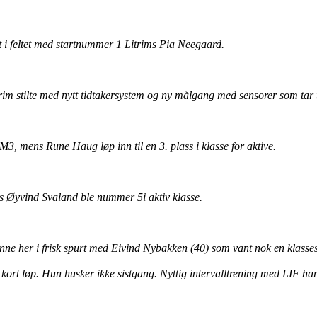
dt i feltet med startnummer 1 Litrims Pia Neegaard.
rim stilte med nytt tidtakersystem og ny målgang med sensorer som tar 
 M3, mens Rune Haug løp inn til en 3. plass i klasse for aktive.
s Øyvind Svaland ble nummer 5i aktiv klasse.
nne her i frisk spurt med Eivind Nybakken (40) som vant nok en klasses
 kort løp. Hun husker ikke sistgang. Nyttig intervalltrening med LIF har 