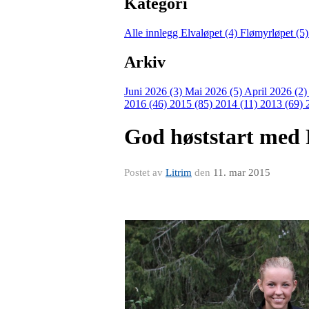
Kategori
Alle innlegg
Elvaløpet (4)
Flømyrløpet (5
Arkiv
Juni 2026 (3)
Mai 2026 (5)
April 2026 (2
2016 (46)
2015 (85)
2014 (11)
2013 (69)
God høststart med 
Postet av
Litrim
den
11. mar 2015