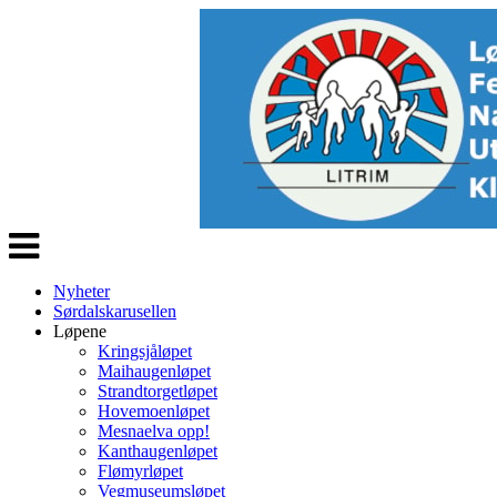
Veksle
navigasjon
Nyheter
Sørdalskarusellen
Løpene
Kringsjåløpet
Maihaugenløpet
Strandtorgetløpet
Hovemoenløpet
Mesnaelva opp!
Kanthaugenløpet
Flømyrløpet
Vegmuseumsløpet