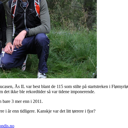
asen, Ås IL var best blant de 115 som stilte på startstreken i Flømyrlø
m det ikke ble rekordtider så var tidene imponerende.
n bare 3 mer enn i 2011.
e i år enn tidligere. Kanskje var det litt tørrere i fjor?
ondis.no