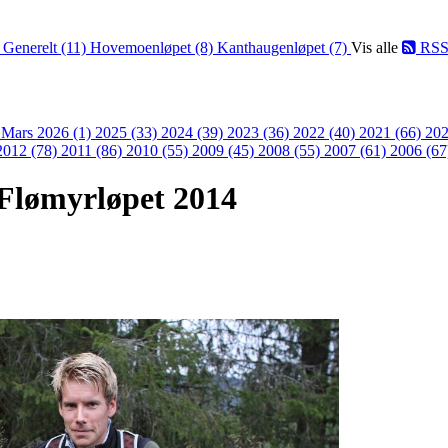
)
Generelt (11)
Hovemoenløpet (8)
Kanthaugenløpet (7)
Vis alle
RS
)
Mars 2026 (1)
2025 (33)
2024 (39)
2023 (36)
2022 (40)
2021 (66)
202
2012 (78)
2011 (86)
2010 (55)
2009 (45)
2008 (55)
2007 (61)
2006 (67
Flømyrløpet 2014