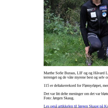
Marthe Sofie Buraas, LIF og og Håvard Luc
terrenget og de våte myrene best og selv o
115 er deltakerrekord for Flømyrløpet, me
Det var litt delte meninger om det var bløter
Foto: Jørgen Skaug.
Les også artikkelen til Jørgen Skaug på K