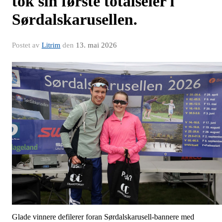
tok sin første totalseier i
Sørdalskarusellen.
Postet av
Litrim
den
13. mai 2026
Glade vinnere defilerer foran Sørdalskarusell-bannere med