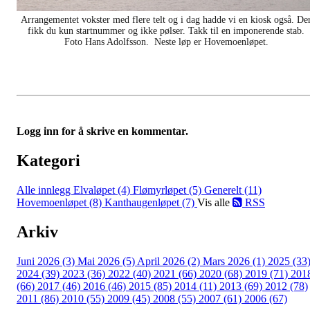
Arrangementet vokster med flere telt og i dag hadde vi en kiosk også. De
fikk du kun startnummer og ikke pølser. Takk til en imponerende stab.
Foto Hans Adolfsson. Neste løp er Hovemoenløpet.
Logg inn for å skrive en kommentar.
Kategori
Alle innlegg
Elvaløpet (4)
Flømyrløpet (5)
Generelt (11)
Hovemoenløpet (8)
Kanthaugenløpet (7)
Vis alle
RSS
Arkiv
Juni 2026 (3)
Mai 2026 (5)
April 2026 (2)
Mars 2026 (1)
2025 (33
2024 (39)
2023 (36)
2022 (40)
2021 (66)
2020 (68)
2019 (71)
201
(66)
2017 (46)
2016 (46)
2015 (85)
2014 (11)
2013 (69)
2012 (78)
2011 (86)
2010 (55)
2009 (45)
2008 (55)
2007 (61)
2006 (67)