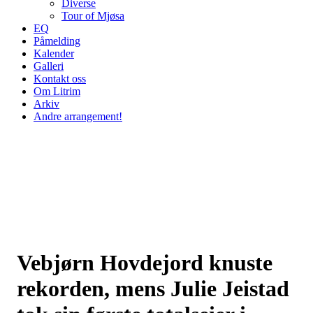
Diverse
Tour of Mjøsa
EQ
Påmelding
Kalender
Galleri
Kontakt oss
Om Litrim
Arkiv
Andre arrangement!
Vebjørn Hovdejord knuste
rekorden, mens Julie Jeistad