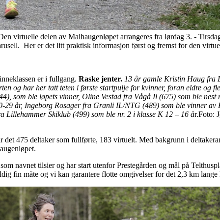
n virtuelle delen av Maihaugenløpet arrangeres fra lørdag 3. - Tirsdag 6
sell. Her er det litt praktisk informasjon først og fremst for den virtuel
kvinneklassen er i fullgang.
Raske jenter.
13 år gamle Kristin Haug fra L
en og har her tatt teten i første startpulje for kvinner, foran eldre og fler
), som ble løpets vinner, Oline Vestad fra Vågå Il (675) som ble nest ra
20-29 år, Ingeborg Rosager fra Granli IL/NTG (489) som ble vinner av K
ra Lillehammer Skiklub (499) som ble nr. 2 i klasse K 12 – 16 å
r.Foto:
r det 475 deltaker som fullførte, 183 virtuelt. Med bakgrunn i deltakeran
ihaugenløpet.
 navnet tilsier og har start utenfor Prestegården og mål på Telthuspla
dig fin måte og vi kan garantere flotte omgivelser for det 2,3 km lange