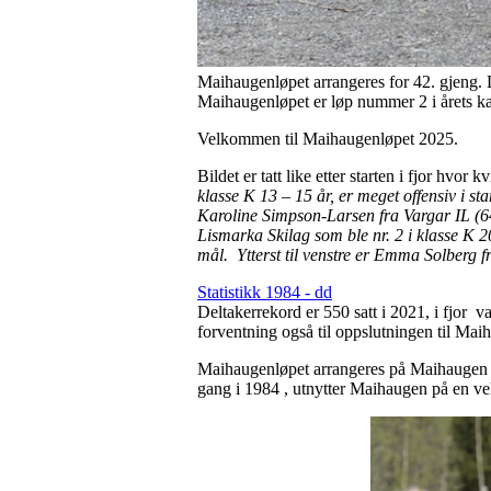
Maihaugenløpet arrangeres for 42. gjeng. De
Maihaugenløpet er løp nummer 2 i årets karu
Velkommen til Maihaugenløpet 2025.
Bildet er tatt like etter starten i fjor hvor 
klasse K 13 – 15 år, er meget offensiv i start
Karoline Simpson-Larsen fra Vargar IL (644
Lismarka Skilag som ble nr. 2 i klasse K 
mål. Ytterst til venstre er Emma Solberg f
Statistikk 1984 - dd
Deltakerrekord er 550 satt i 2021, i fjor va
forventning også til oppslutningen til Ma
Maihaugenløpet arrangeres på Maihaugen som
gang i 1984 , utnytter Maihaugen på en vel