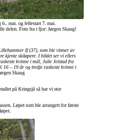
.. mai. og fellestart 7. mai.
le delen. Foto fra i fjor: Jørgen Skaug!
illehammer If (37), som ble vinner av
e kjente skiløpere. I bildet ser vi ellers
skeste kvinne i mål, Julie Jeistad fra
 16 – 19 år og tredje raskeste kvinne i
 Jørgen Skaug
tallet på Kringsjå så har vi stor
ssen. Løpet som ble arrangert for første
 løpet.