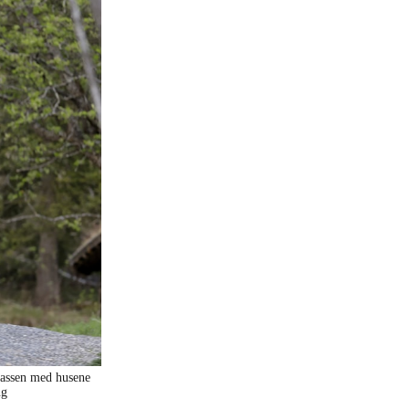
plassen med husene
ug