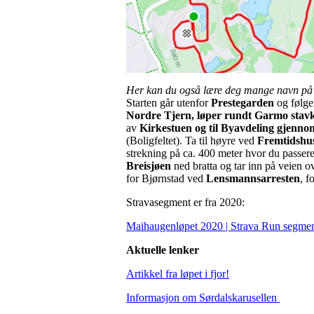
Her kan du også lære deg mange navn på 
Starten går utenfor
Prestegarden
og følge
Nordre Tjern, løper rundt Garmo stav
av
Kirkestuen og til Byavdeling gjenno
(Boligfeltet). Ta til høyre ved
Fremtidshu
strekning på ca. 400 meter hvor du passer
Breisjøen
ned bratta og tar inn på veien 
for Bjørnstad ved
Lensmannsarresten
, f
Stravasegment er fra 2020:
Maihaugenløpet 2020 | Strava Run segment
Aktuelle lenker
Artikkel fra løpet i fjor!
Informasjon om Sørdalskarusellen