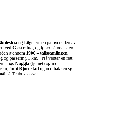
Skolestua
og følger veien på oversiden av
ken ved
Gjestestua
, og løper på nedsiden
raséen gjennom
1900 – tallssamlingen
ng
og passering 1 km
.
Nå venter en rett
en langs
Nuggla
(tjernet) og mot
jern
, forbi
Bjørnstad
og ned bakken sør
mål på Telthusplassen.