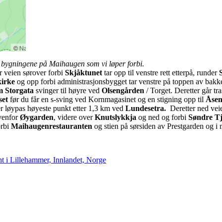
bygningene på Maihaugen som vi løper forbi.
r veien sørover forbi
Skjåktunet
tar opp til venstre rett etterpå, runder
kirke
og opp forbi administrasjonsbygget tar venstre på toppen av bak
m Storgata
svinger til høyre ved
Olsengården
/ Torget. Deretter går t
set
før du får en s-sving ved Kornmagasinet og en stigning opp til
Åse
er løypas høyeste punkt etter 1,3 km ved
Lundesetra.
Deretter ned vei
ovenfor
Øygarden
, videre over
Knutslykkja
og ned og forbi
Søndre T
orbi
Maihaugenrestauranten
og stien på sørsiden av Prestgarden og i 
 i Lillehammer, Innlandet, Norge