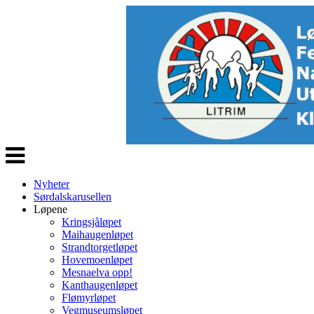
Veksle
navigasjon
Nyheter
Sørdalskarusellen
Løpene
Kringsjåløpet
Maihaugenløpet
Strandtorgetløpet
Hovemoenløpet
Mesnaelva opp!
Kanthaugenløpet
Flømyrløpet
Vegmuseumsløpet