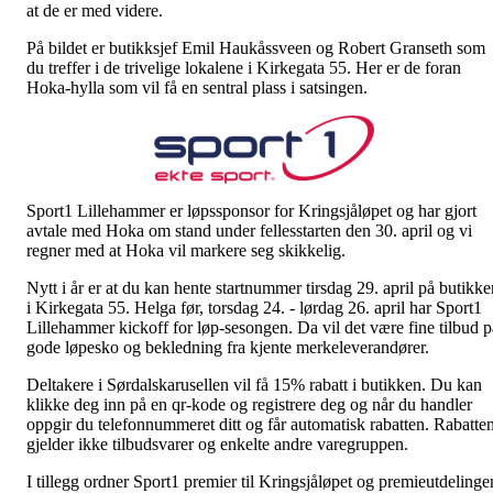
at de er med videre.
På bildet er butikksjef Emil Haukåssveen og Robert Granseth som
du treffer i de trivelige lokalene i Kirkegata 55. Her er de foran
Hoka-hylla som vil få en sentral plass i satsingen.
Sport1 Lillehammer er løpssponsor for Kringsjåløpet og har gjort
avtale med Hoka om stand under fellesstarten den 30. april og vi
regner med at Hoka vil markere seg skikkelig.
Nytt i år er at du kan hente startnummer tirsdag 29. april på butikke
i Kirkegata 55. Helga før, torsdag 24. - lørdag 26. april har Sport1
Lillehammer kickoff for løp-sesongen. Da vil det være fine tilbud p
gode løpesko og bekledning fra kjente merkeleverandører.
Deltakere i Sørdalskarusellen vil få 15% rabatt i butikken. Du kan
klikke deg inn på en qr-kode og registrere deg og når du handler
oppgir du telefonnummeret ditt og får automatisk rabatten. Rabatte
gjelder ikke tilbudsvarer og enkelte andre varegruppen.
I tillegg ordner Sport1 premier til Kringsjåløpet og premieutdelinge