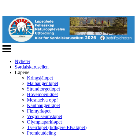
Veksle
navigasjon
Nyheter
Sørdalskarusellen
Løpene
Kringsjåløpet
Maihaugenløpet
Strandtorgetløpet
Hovemoenløpet
Mesnaelva opp!
Kanthaugenløpet
Flømyrløpet
Vegmuseumsløpet
Olympiaparkløpet
Tverrløpet (tidligere Elvaløpet)
Premieutdeling