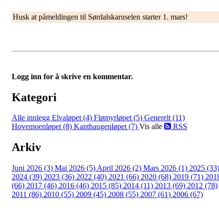
Husk at påmeldingen til Sørdalskaruselen starter 1. mars!
Logg inn for å skrive en kommentar.
Kategori
Alle innlegg
Elvaløpet (4)
Flømyrløpet (5)
Generelt (11)
Hovemoenløpet (8)
Kanthaugenløpet (7)
Vis alle
RSS
Arkiv
Juni 2026 (3)
Mai 2026 (5)
April 2026 (2)
Mars 2026 (1)
2025 (33
2024 (39)
2023 (36)
2022 (40)
2021 (66)
2020 (68)
2019 (71)
201
(66)
2017 (46)
2016 (46)
2015 (85)
2014 (11)
2013 (69)
2012 (78)
2011 (86)
2010 (55)
2009 (45)
2008 (55)
2007 (61)
2006 (67)