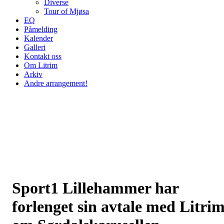
Diverse
Tour of Mjøsa
EQ
Påmelding
Kalender
Galleri
Kontakt oss
Om Litrim
Arkiv
Andre arrangement!
Sport1 Lillehammer har
forlenget sin avtale med Litri