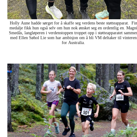
Holly Aune hadde sørget for å skaffe seg verdens beste støtteapparat. Fi
medalje fikk hun også selv om hun nok ønsket seg en ordentlig en. Magn
Smedås, langløperen i verdenstoppen troppet opp i støtteapparatet samme
med Ellen Søhol Lie som har ambisjon om å bli VM deltaker til vinteren
for Australia.