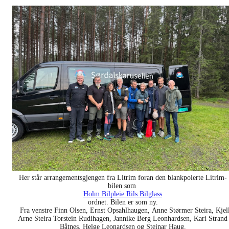
Her står arrangementsgjengen fra Litrim foran den blankpolerte Litrim-
bilen som
Holm Bilpleie Rils Bilglass
ordnet. Bilen er som ny.
Fra venstre Finn Olsen, Ernst Opsahlhaugen, Anne Størmer Steira, Kjel
Arne Steira Torstein Rudihagen, Jannike Berg Leonhardsen, Kari Strand
Båtnes, Helge Leonardsen og Steinar Haug.