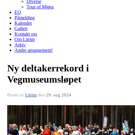
Diverse
Tour of Mjøsa
EQ
Påmelding
Kalender
Galleri
Kontakt oss
Om Litrim
Arkiv
Andre arrangement!
Ny deltakerrekord i
Vegmuseumsløpet
Postet av
Litrim
den
29. aug 2024