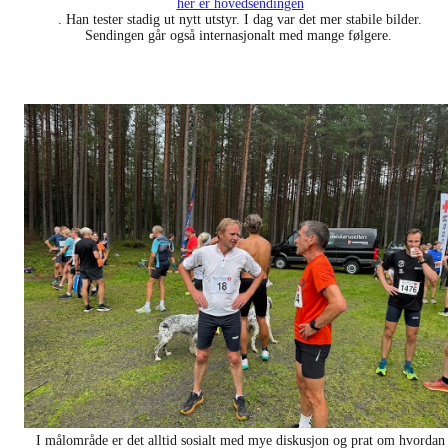
her er hovedsendingen
. Han tester stadig ut nytt utstyr. I dag var det mer stabile bilder.
Sendingen går også internasjonalt med mange følgere.
I målområde er det alltid sosialt med mye diskusjon og prat om hvordan