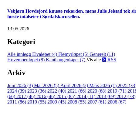
Vebjørn Hovdejord knuste rekorden, mens Julie Jeistad tok si
første totalseier i Sørdalskarusellen.
13.05.2026
Kategori
Alle innlegg
Elvaløpet (4)
Flømyrløpet (5)
Generelt (11)
Hovemoenløpet (8)
Kanthaugenløpet (7)
Vis alle
RSS
Arkiv
Juni 2026 (3)
Mai 2026 (5)
April 2026 (2)
Mars 2026 (1)
2025 (33
2024 (39)
2023 (36)
2022 (40)
2021 (66)
2020 (68)
2019 (71)
201
(66)
2017 (46)
2016 (46)
2015 (85)
2014 (11)
2013 (69)
2012 (78)
2011 (86)
2010 (55)
2009 (45)
2008 (55)
2007 (61)
2006 (67)