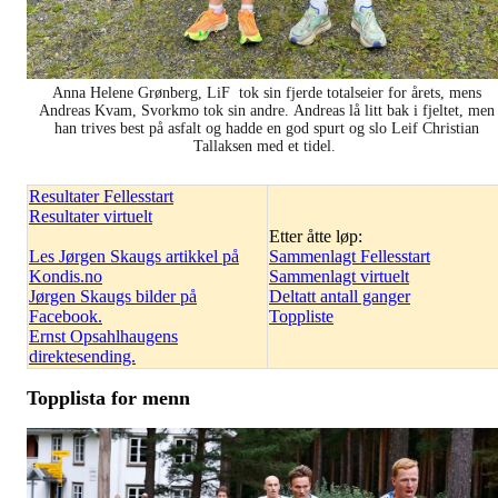
Anna Helene Grønberg, LiF tok sin fjerde totalseier for årets, mens
Andreas Kvam, Svorkmo tok sin andre. Andreas lå litt bak i fjeltet, men
han trives best på asfalt og hadde en god spurt og slo Leif Christian
Tallaksen med et tidel.
Resultater Fellesstart
Resultater virtuelt
Etter åtte løp:
Les Jørgen Skaugs artikkel på
Sammenlagt Fellesstart
Kondis.no
Sammenlagt virtuelt
Jørgen Skaugs bilder på
Deltatt antall ganger
Facebook.
Toppliste
Ernst Opsahlhaugens
direktesending.
Topplista for menn