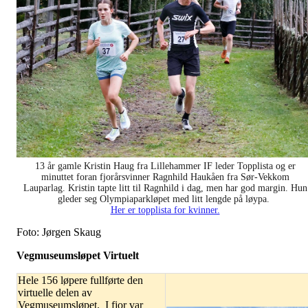
13 år gamle Kristin Haug fra Lillehammer IF leder Topplista og er
minuttet foran fjorårsvinner Ragnhild Haukåen fra Sør-Vekkom
Lauparlag. Kristin tapte litt til Ragnhild i dag, men har god margin. Hun
gleder seg Olympiaparkløpet med litt lengde på løypa.
Her er topplista for kvinner.
Foto: Jørgen Skaug
Vegmuseumsløpet Virtuelt
Hele 156 løpere fullførte den
virtuelle delen av
Vegmuseumsløpet. I fjor var