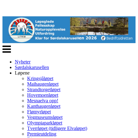
Veksle
navigasjon
Nyheter
Sørdalskarusellen
Løpene
Kringsjåløpet
Maihaugenløpet
Strandtorgetløpet
Hovemoenløpet
Mesnaelva opp!
Kanthaugenløpet
Flømyrløpet
Vegmuseumsløpet
Olympiaparkløpet
Tverrløpet (tidligere Elvaløpet)
Premieutdeling