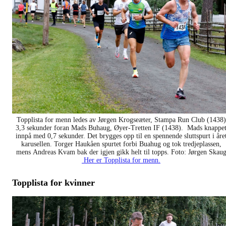
Topplista for menn ledes av Jørgen Krogseæter, Stampa Run Club (1438)
3,3 sekunder foran Mads Buhaug, Øyer-Tretten IF (1438). Mads knappe
innpå med 0,7 sekunder. Det brygges opp til en spennende sluttspurt i åre
karusellen. Torger Haukåen spurtet forbi Buahug og tok tredjeplassen,
mens Andreas Kvam bak der igjen gikk helt til topps.
Foto: Jørgen Skau
Her er Topplista for menn.
Topplista for kvinner