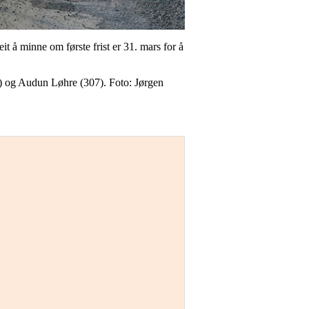
it å minne om første frist er 31. mars for å
1) og Audun Løhre (307). Foto: Jørgen