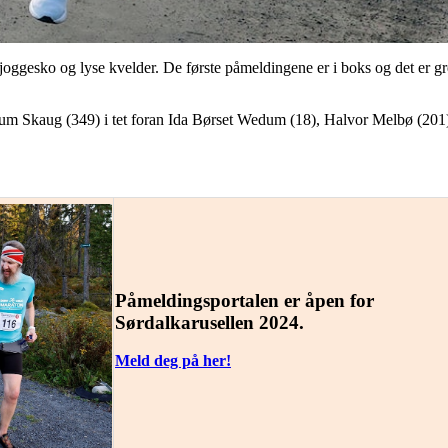
joggesko og lyse kvelder. De første påmeldingene er i boks og det er gre
ddum Skaug (349) i tet foran Ida Børset Wedum (18), Halvor Melbø (20
Påmeldingsportalen er åpen for
Sørdalkarusellen 2024.
Meld deg på her!