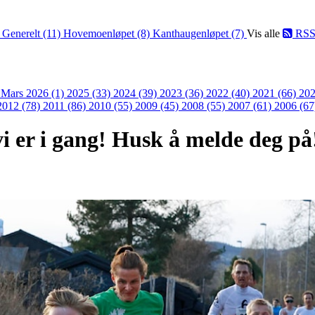
)
Generelt (11)
Hovemoenløpet (8)
Kanthaugenløpet (7)
Vis alle
RS
)
Mars 2026 (1)
2025 (33)
2024 (39)
2023 (36)
2022 (40)
2021 (66)
202
2012 (78)
2011 (86)
2010 (55)
2009 (45)
2008 (55)
2007 (61)
2006 (67
i er i gang! Husk å melde deg på