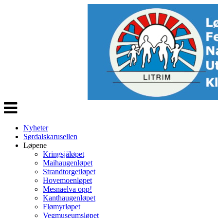
Veksle
navigasjon
Nyheter
Sørdalskarusellen
Løpene
Kringsjåløpet
Maihaugenløpet
Strandtorgetløpet
Hovemoenløpet
Mesnaelva opp!
Kanthaugenløpet
Flømyrløpet
Vegmuseumsløpet