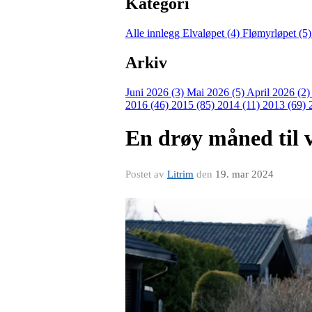
Kategori
Alle innlegg
Elvaløpet (4)
Flømyrløpet (5
Arkiv
Juni 2026 (3)
Mai 2026 (5)
April 2026 (2
2016 (46)
2015 (85)
2014 (11)
2013 (69)
En drøy måned til v
Postet av
Litrim
den
19. mar 2024