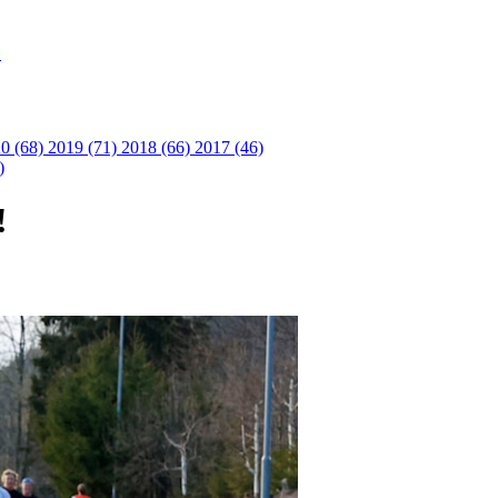
S
0 (68)
2019 (71)
2018 (66)
2017 (46)
)
!