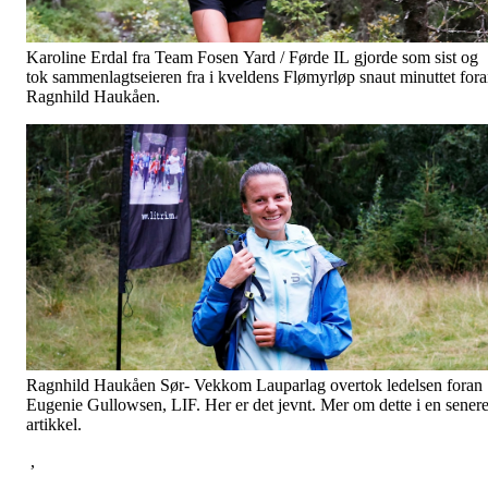
Karoline Erdal fra Team Fosen Yard / Førde IL gjorde som sist og
tok sammenlagtseieren fra i kveldens Flømyrløp snaut minuttet for
Ragnhild Haukåen.
Ragnhild Haukåen Sør- Vekkom Lauparlag overtok ledelsen foran
Eugenie Gullowsen, LIF. Her er det jevnt. Mer om dette i en sener
artikkel.
,