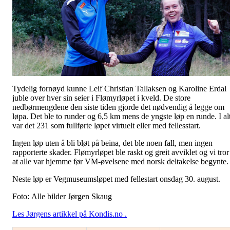
Tydelig fornøyd kunne Leif Christian Tallaksen og Karoline Erdal
juble over hver sin seier i Flømyrløpet i kveld. De store
nedbørmengdene den siste tiden gjorde det nødvendig å legge om
løpa. Det ble to runder og 6,5 km mens de yngste løp en runde. I al
var det 231 som fullførte løpet virtuelt eller med fellesstart.
Ingen løp uten å bli bløt på beina, det ble noen fall, men ingen
rapporterte skader. Flømyrløpet ble raskt og greit avviklet og vi tror
at alle var hjemme før VM-øvelsene med norsk deltakelse begynte.
Neste løp er Vegmuseumsløpet med fellestart onsdag 30. august.
Foto: Alle bilder Jørgen Skaug
Les Jørgens artikkel på Kondis.no .