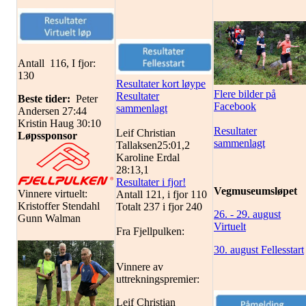
Antall 116, I fjor:
130
Resultater kort løype
Flere bilder på
Resultater
Beste tider:
Peter
Facebook
sammenlagt
Andersen 27:44
Kristin Haug 30:10
Resultater
Leif Christian
Løpssponsor
sammenlagt
Tallaksen25:01,2
Karoline Erdal
28:13,1
Resultater i fjor!
Vegmuseumsløpet
Vinnere virtuelt:
Antall 121, i fjor 110
Kristoffer Stendahl
Totalt 237 i fjor 240
26. - 29. august
Gunn Walman
Virtuelt
Fra Fjellpulken:
30. august Fellesstart
Vinnere av
uttrekningspremier:
Leif Christian