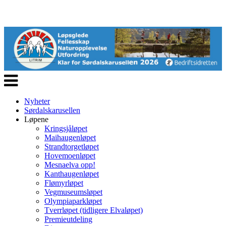
Veksle
navigasjon
Nyheter
Sørdalskarusellen
Løpene
Kringsjåløpet
Maihaugenløpet
Strandtorgetløpet
Hovemoenløpet
Mesnaelva opp!
Kanthaugenløpet
Flømyrløpet
Vegmuseumsløpet
Olympiaparkløpet
Tverrløpet (tidligere Elvaløpet)
Premieutdeling