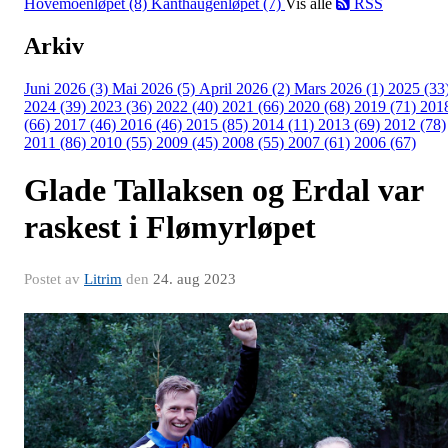
Hovemoenløpet (8)
Kanthaugenløpet (7)
Vis alle
RSS
Arkiv
Juni 2026 (3)
Mai 2026 (5)
April 2026 (2)
Mars 2026 (1)
2025 (33
2024 (39)
2023 (36)
2022 (40)
2021 (66)
2020 (68)
2019 (71)
201
(66)
2017 (46)
2016 (46)
2015 (85)
2014 (11)
2013 (69)
2012 (78)
2011 (86)
2010 (55)
2009 (45)
2008 (55)
2007 (61)
2006 (67)
Glade Tallaksen og Erdal var
raskest i Flømyrløpet
Postet av
Litrim
den
24. aug 2023