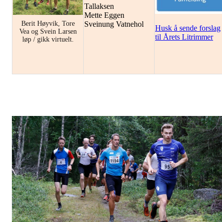
Tallaksen
Mette Eggen
Sveinung Vatnehol
Berit Høyvik, Tore
Husk å sende forslag
Vea og Svein Larsen
til Årets Litrimmer
løp / gikk virtuelt.