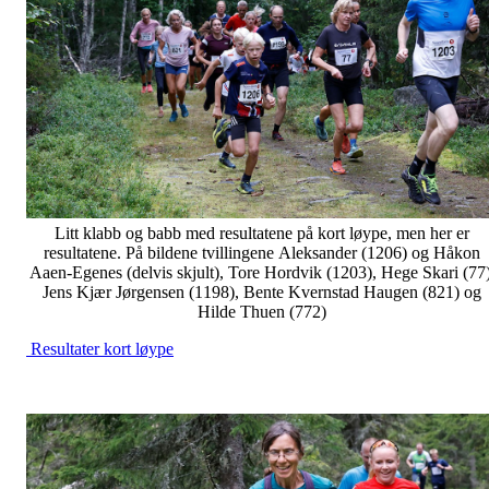
Litt klabb og babb med resultatene på kort løype, men her er
resultatene. På bildene tvillingene Aleksander (1206) og Håkon
Aaen-Egenes (delvis skjult), Tore Hordvik (1203), Hege Skari (77)
Jens Kjær Jørgensen (1198), Bente Kvernstad Haugen (821) og
Hilde Thuen (772)
Resultater kort løype