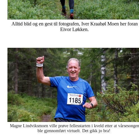
Alltid blid og en gest til fotografen, Iver Kraabøl Moen her foran
Eivor Løkken.
Magne Lindviksmoen ville prøve fellesstarten i kveld etter at vårsesonge
ble gjennomført virtuelt. Det gikk jo bra!