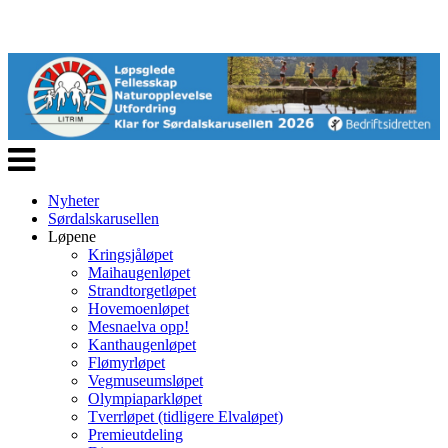
Veksle
navigasjon
Nyheter
Sørdalskarusellen
Løpene
Kringsjåløpet
Maihaugenløpet
Strandtorgetløpet
Hovemoenløpet
Mesnaelva opp!
Kanthaugenløpet
Flømyrløpet
Vegmuseumsløpet
Olympiaparkløpet
Tverrløpet (tidligere Elvaløpet)
Premieutdeling