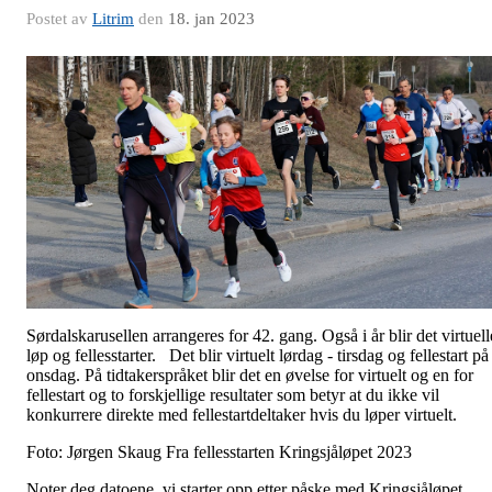
Postet av
Litrim
den
18. jan 2023
Sørdalskarusellen arrangeres for 42. gang. Også i år blir det virtuell
løp og fellesstarter. Det blir virtuelt lørdag - tirsdag og fellestart på
onsdag. På tidtakerspråket blir det en øvelse for virtuelt og en for
fellestart og to forskjellige resultater som betyr at du ikke vil
konkurrere direkte med fellestartdeltaker hvis du løper virtuelt.
Foto: Jørgen Skaug Fra fellesstarten Kringsjåløpet 2023
Noter deg datoene, vi starter opp etter påske med Kringsjåløpet