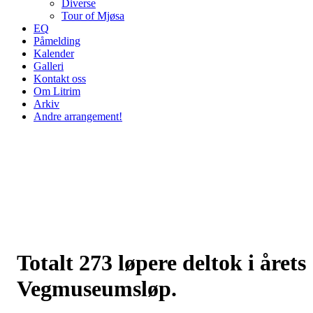
Diverse
Tour of Mjøsa
EQ
Påmelding
Kalender
Galleri
Kontakt oss
Om Litrim
Arkiv
Andre arrangement!
Totalt 273 løpere deltok i årets
Vegmuseumsløp.