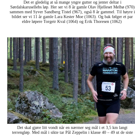
Det er gledelig at så mange yngre gutter og jenter deltar i
Sørdalskarusellebs løp. Her ser vi 8 år gamle Olav Hjelleset Melbø (970)
sammen med Syver Sandberg Tistel (967), også 8 år gammel. Til høyre i
bildet ser vi 11 år gamle Lara Kester Moe (1063). Og bak følger et par
eldre løpere Torgeir Kval (1064) og Erik Thoresen (1062)
Det skal gjøre litt vondt når en nærmer seg mål i et 3,5 km langt
terrengløp. Med mål i sikte tar Pål Zeppelin i klasse 40 – 49 ut de siste