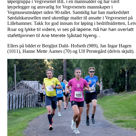
løpergruppa i Vegvesenet BIL i en mannsalder og har vært
løypelegger og ansvarlig for Vegvesenets mannskaper i
Vegmuseumsløpet siden 90-tallet. Samtidig har han markedsført
Sørdalskarusellen med ukentlige mailer til ansatte i Vegvesenet på
Lillehammer. Takk for god innsats for løping i bedriftsidretten, Lei
og lykke til videre, vi ses på løpene. Nå har han overlatt 
Roar
stafettpinnen til Ane Merete Sjåstad Nyeng.
.
Ellers på bildet er Bergljot Dahl- Hofseth (989), Jan Ingar Hagen
(1011), Hanne Mette Aarnes (70) og Ulf Prestegård (delvis skjult).