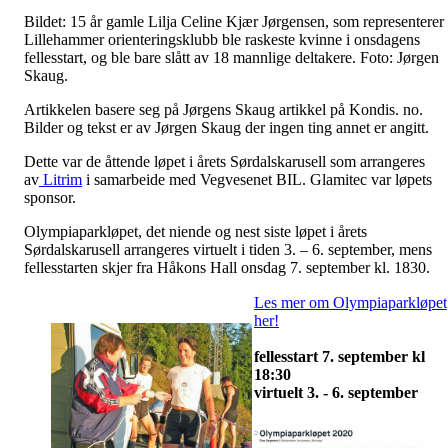
Bildet: 15 år gamle Lilja Celine Kjær Jørgensen, som representerer
Lillehammer orienteringsklubb ble raskeste kvinne i onsdagens
fellesstart, og ble bare slått av 18 mannlige deltakere. Foto: Jørgen
Skaug.
Artikkelen basere seg på Jørgens Skaug artikkel på Kondis. no.
Bilder og tekst er av Jørgen Skaug der ingen ting annet er angitt.
Dette var de åttende løpet i årets Sørdalskarusell som arrangeres
av
Litrim
i samarbeide med Vegvesenet BIL. Glamitec var løpets
sponsor.
Olympiaparkløpet, det niende og nest siste løpet i årets
Sørdalskarusell arrangeres virtuelt i tiden 3. – 6. september, mens
fellesstarten skjer fra Håkons Hall onsdag 7. september kl. 1830.
Les mer om Olympiaparkløpet
her!
fellesstart 7. september kl
18:30
virtuelt 3. - 6. september