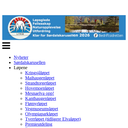
Veksle
navigasjon
Nyheter
Sørdalskarusellen
Løpene
Kringsjåløpet
Maihaugenløpet
Strandtorgetløpet
Hovemoenløpet
Mesnaelva opp!
Kanthaugenløpet
Flømyrløpet
Vegmuseumsløpet
Olympiaparkløpet
Tverrløpet (tidligere Elvaløpet)
Premieutdeling