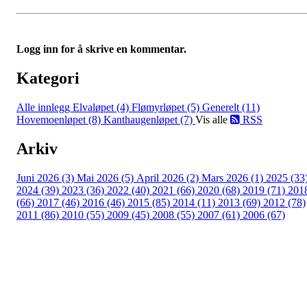
Logg inn for å skrive en kommentar.
Kategori
Alle innlegg
Elvaløpet (4)
Flømyrløpet (5)
Generelt (11)
Hovemoenløpet (8)
Kanthaugenløpet (7)
Vis alle
RSS
Arkiv
Juni 2026 (3)
Mai 2026 (5)
April 2026 (2)
Mars 2026 (1)
2025 (33
2024 (39)
2023 (36)
2022 (40)
2021 (66)
2020 (68)
2019 (71)
201
(66)
2017 (46)
2016 (46)
2015 (85)
2014 (11)
2013 (69)
2012 (78)
2011 (86)
2010 (55)
2009 (45)
2008 (55)
2007 (61)
2006 (67)