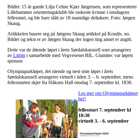
Bildet: 15 år gamle Lilja Celine Kjær Jørgensen, som representerer
Lillehammer orienteringsklubb ble raskeste kvinne i onsdagens
fellesstart, og ble bare slått av 18 mannlige deltakere. Foto: Jørgen
Skaug.
Artikkelen basere seg på Jørgens Skaug artikkel på Kondis. no.
Bilder og tekst er av Jørgen Skaug der ingen ting annet er angitt.
Dette var de åttende løpet i årets Sørdalskarusell som arrangeres
av
Litrim
i samarbeide med Vegvesenet BIL. Glamitec var løpets
sponsor.
Olympiaparkløpet, det niende og nest siste løpet i årets
Sørdalskarusell arrangeres virtuelt i tiden 3. – 6. september, mens
fellesstarten skjer fra Håkons Hall onsdag 7. september kl. 1830.
Les mer om Olympiaparkløpet
her!
fellesstart 7. september kl
18:30
virtuelt 3. - 6. september