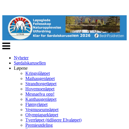
Veksle
navigasjon
Nyheter
Sørdalskarusellen
Løpene
Kringsjåløpet
Maihaugenløpet
Strandtorgetløpet
Hovemoenløpet
Mesnaelva opp!
Kanthaugenløpet
Flømyrløpet
Vegmuseumsløpet
Olympiaparkløpet
Tverrløpet (tidligere Elvaløpet)
Premieutdeling