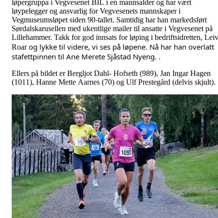
løpergruppa i Vegvesenet BIL i en mannsalder og har vært
løypelegger og ansvarlig for Vegvesenets mannskaper i
Vegmuseumsløpet siden 90-tallet. Samtidig har han markedsført
Sørdalskarusellen med ukentlige mailer til ansatte i Vegvesenet på
Lillehammer. Takk for god innsats for løping i bedriftsidretten, Lei
og lykke til videre, vi ses på løpene. Nå har han overlatt 
Roar
stafettpinnen til Ane Merete Sjåstad Nyeng.
.
Ellers på bildet er Bergljot Dahl- Hofseth (989), Jan Ingar Hagen
(1011), Hanne Mette Aarnes (70) og Ulf Prestegård (delvis skjult).