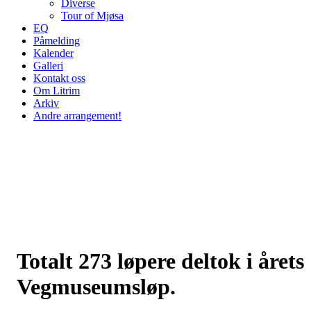
Diverse
Tour of Mjøsa
EQ
Påmelding
Kalender
Galleri
Kontakt oss
Om Litrim
Arkiv
Andre arrangement!
Totalt 273 løpere deltok i årets
Vegmuseumsløp.