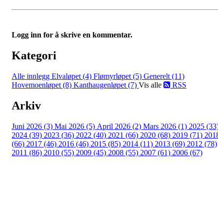
Logg inn for å skrive en kommentar.
Kategori
Alle innlegg
Elvaløpet (4)
Flømyrløpet (5)
Generelt (11)
Hovemoenløpet (8)
Kanthaugenløpet (7)
Vis alle
RSS
Arkiv
Juni 2026 (3)
Mai 2026 (5)
April 2026 (2)
Mars 2026 (1)
2025 (33
2024 (39)
2023 (36)
2022 (40)
2021 (66)
2020 (68)
2019 (71)
201
(66)
2017 (46)
2016 (46)
2015 (85)
2014 (11)
2013 (69)
2012 (78)
2011 (86)
2010 (55)
2009 (45)
2008 (55)
2007 (61)
2006 (67)