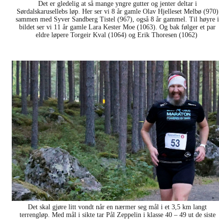
Det er gledelig at så mange yngre gutter og jenter deltar i
Sørdalskarusellebs løp. Her ser vi 8 år gamle Olav Hjelleset Melbø (970)
sammen med Syver Sandberg Tistel (967), også 8 år gammel. Til høyre i
bildet ser vi 11 år gamle Lara Kester Moe (1063). Og bak følger et par
eldre løpere Torgeir Kval (1064) og Erik Thoresen (1062)
Det skal gjøre litt vondt når en nærmer seg mål i et 3,5 km langt
terrengløp. Med mål i sikte tar Pål Zeppelin i klasse 40 – 49 ut de siste