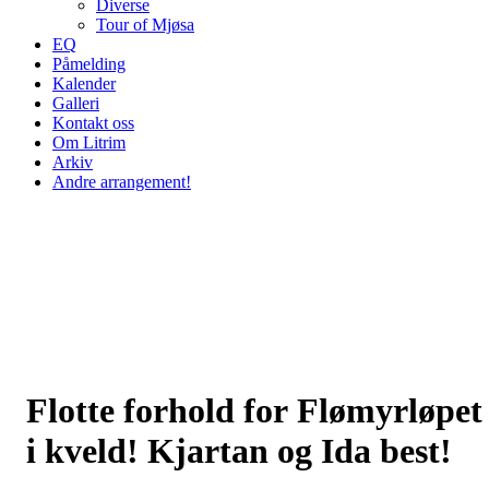
Diverse
Tour of Mjøsa
EQ
Påmelding
Kalender
Galleri
Kontakt oss
Om Litrim
Arkiv
Andre arrangement!
Flotte forhold for Flømyrløpet
i kveld! Kjartan og Ida best!