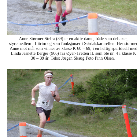
Anne Størmer Steira (89) er en aktiv dame, både som deltaker,
styremedlem i Litrim og som funksjonær i Sørdalskarusellen. Her storme
Anne mot mål som vinner av klasse K 60 – 69, i en heftig spurtduell me
Linda Jeanette Berger (966) fra Øyer-Tretten Il, som ble nr. 4 i klasse K
30 – 39 år. Tekst Jørgen Skaug Foto Finn Olsen.