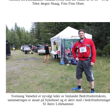
Tekst Jørgen Skaug, Foto Finn Olsen.
Sveinung Vatnehol er nyvalgt leder av Innlandet Bedriftsidrettskrets,
sunnmøringen er ansatt på Sykehuset og er aktiv med i bedriftsidrettslage
SI Aktiv Lillehammer.