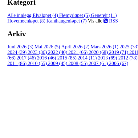
Kategori
Alle innlegg
Elvaløpet (4)
Flømyrløpet (5)
Generelt (11)
Hovemoenløpet (8)
Kanthaugenløpet (7)
Vis alle
RSS
Arkiv
Juni 2026 (3)
Mai 2026 (5)
April 2026 (2)
Mars 2026 (1)
2025 (33
2024 (39)
2023 (36)
2022 (40)
2021 (66)
2020 (68)
2019 (71)
201
(66)
2017 (46)
2016 (46)
2015 (85)
2014 (11)
2013 (69)
2012 (78)
2011 (86)
2010 (55)
2009 (45)
2008 (55)
2007 (61)
2006 (67)