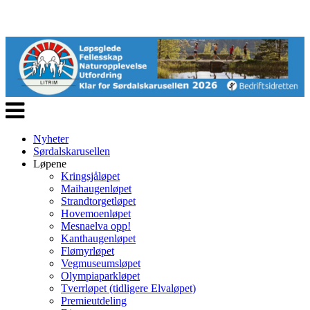
Veksle
navigasjon
Nyheter
Sørdalskarusellen
Løpene
Kringsjåløpet
Maihaugenløpet
Strandtorgetløpet
Hovemoenløpet
Mesnaelva opp!
Kanthaugenløpet
Flømyrløpet
Vegmuseumsløpet
Olympiaparkløpet
Tverrløpet (tidligere Elvaløpet)
Premieutdeling