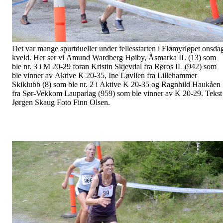
Det var mange spurtdueller under fellesstarten i Flømyrløpet onsda
kveld. Her ser vi Amund Wardberg Høiby, Åsmarka IL (13) som
ble nr. 3 i M 20-29 foran Kristin Skjevdal fra Røros IL (942) som
ble vinner av Aktive K 20-35, Ine Løvlien fra Lillehammer
Skiklubb (8) som ble nr. 2 i Aktive K 20-35 og Ragnhild Haukåen
fra Sør-Vekkom Lauparlag (959) som ble vinner av K 20-29. Tekst
Jørgen Skaug Foto Finn Olsen.