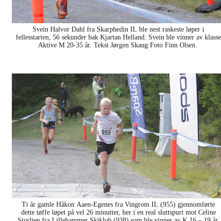
Svein Halvor Dahl fra Skarphedin IL ble nest raskeste løper i
fellesstarten, 56 sekunder bak Kjartan Helland. Svein ble vinner av klasse
Aktive M 20-35 år. Tekst Jørgen Skaug Foto Finn Olsen.
Ti år gamle Håkon Aaen-Egenes fra Vingrom IL (955) gjennomførte
dette tøffe løpet på vel 26 minutter, her i en real sluttspurt mot Celine
Storlien fra Lillehammer Skiklub (938) som ble vinner av K 16 – 19 år.