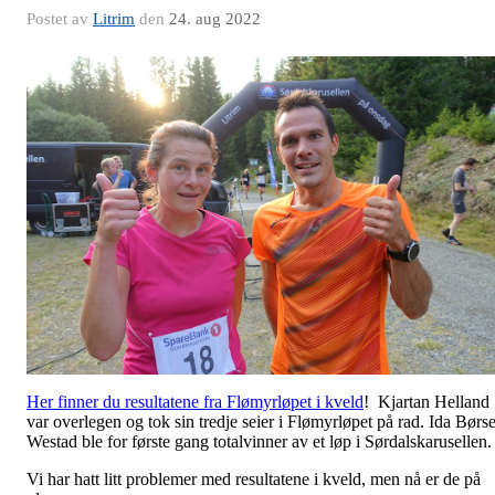
Postet av
Litrim
den
24. aug 2022
Her finner du resultatene fra Flømyrløpet i kveld
! Kjartan Helland
var overlegen og tok sin tredje seier i Flømyrløpet på rad. Ida Børse
Westad ble for første gang totalvinner av et løp i Sørdalskarusellen.
Vi har hatt litt problemer med resultatene i kveld, men nå er de på