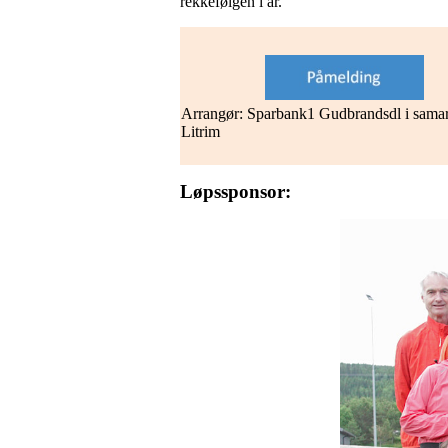
rekkefølgen i år.
Arrangør: Sparbank1 Gudbrandsdl i sama
Litrim
Løpssponsor: