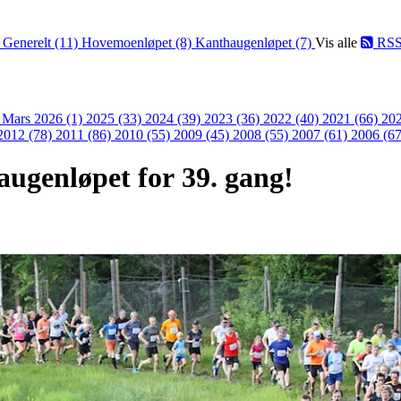
)
Generelt (11)
Hovemoenløpet (8)
Kanthaugenløpet (7)
Vis alle
RS
)
Mars 2026 (1)
2025 (33)
2024 (39)
2023 (36)
2022 (40)
2021 (66)
202
2012 (78)
2011 (86)
2010 (55)
2009 (45)
2008 (55)
2007 (61)
2006 (67
ugenløpet for 39. gang!