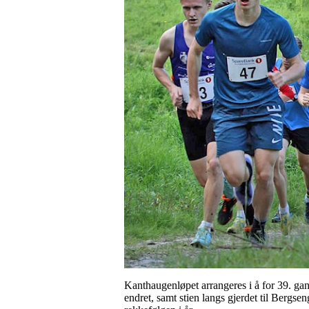
Kanthaugenløpet arrangeres i å for 39. gang,
endret, samt stien langs gjerdet til Bergse