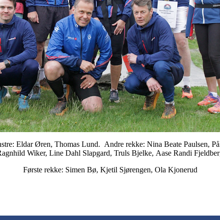
nstre: Eldar Øren, Thomas Lund. Andre rekke: Nina Beate Paulsen, På
agnhild Wiker, Line Dahl Slapgard, Truls Bjelke, Aase Randi Fjeldbe
Første rekke: Simen Bø, Kjetil Sjørengen, Ola Kjonerud