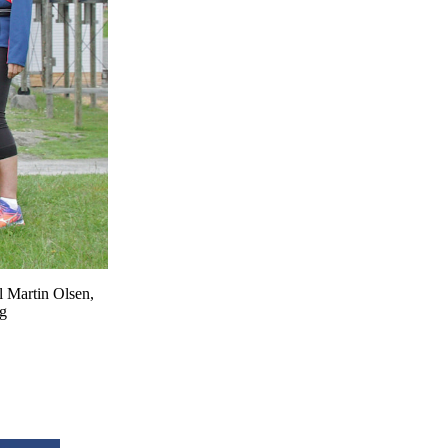
l Martin Olsen,
rg