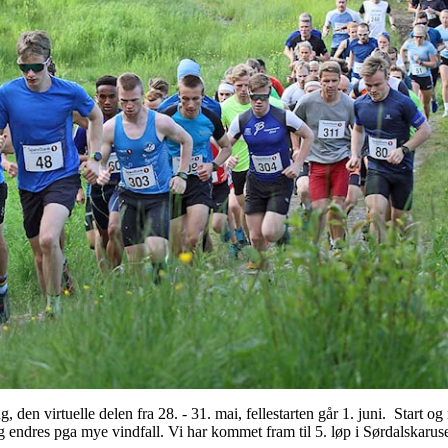
 den virtuelle delen fra 28. - 31. mai, fellestarten går 1. juni. Start og 
ng endres pga mye vindfall. Vi har kommet fram til 5. løp i Sørdalskaruse