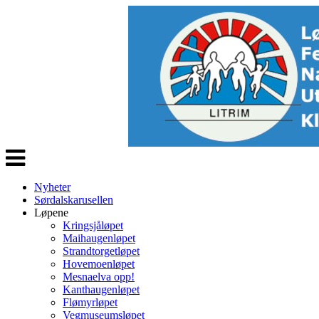
Veksle
navigasjon
Nyheter
Sørdalskarusellen
Løpene
Kringsjåløpet
Maihaugenløpet
Strandtorgetløpet
Hovemoenløpet
Mesnaelva opp!
Kanthaugenløpet
Flømyrløpet
Vegmuseumsløpet