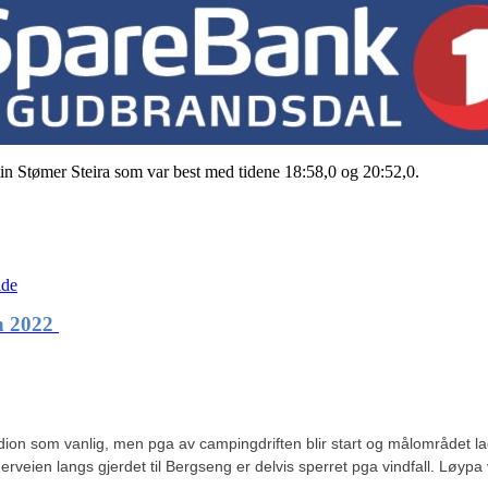
stin Stømer Steira som var best med tidene 18:58,0 og 20:52,0.
ide
en 2022
on som vanlig, men pga av campingdriften blir start og målområdet lagt li
veien langs gjerdet til Bergseng er delvis sperret pga vindfall. Løypa vi