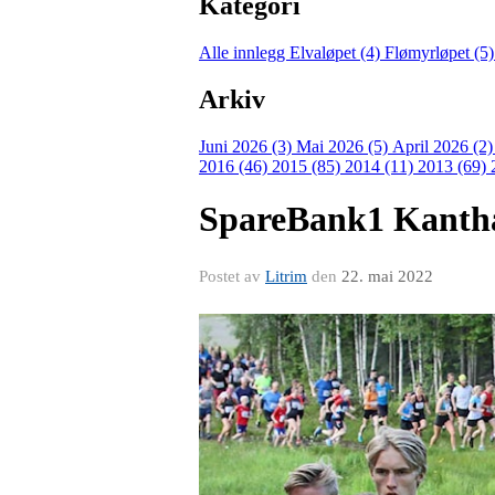
Kategori
Alle innlegg
Elvaløpet (4)
Flømyrløpet (5
Arkiv
Juni 2026 (3)
Mai 2026 (5)
April 2026 (2
2016 (46)
2015 (85)
2014 (11)
2013 (69)
SpareBank1 Kantha
Postet av
Litrim
den
22. mai 2022