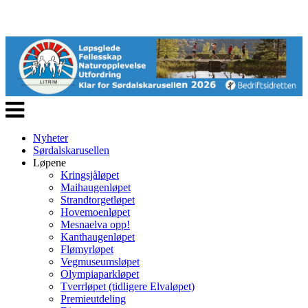
Veksle
navigasjon
Nyheter
Sørdalskarusellen
Løpene
Kringsjåløpet
Maihaugenløpet
Strandtorgetløpet
Hovemoenløpet
Mesnaelva opp!
Kanthaugenløpet
Flømyrløpet
Vegmuseumsløpet
Olympiaparkløpet
Tverrløpet (tidligere Elvaløpet)
Premieutdeling