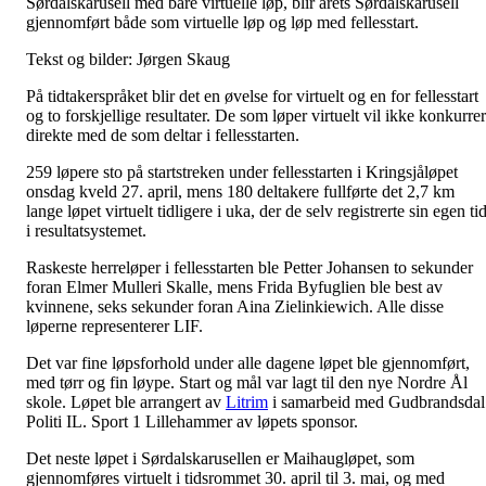
Sørdalskarusell med bare virtuelle løp, blir årets Sørdalskarusell
gjennomført både som virtuelle løp og løp med fellesstart.
Tekst og bilder: Jørgen Skaug
På tidtakerspråket blir det en øvelse for virtuelt og en for fellesstart
og to forskjellige resultater. De som løper virtuelt vil ikke konkurre
direkte med de som deltar i fellesstarten.
259 løpere sto på startstreken under fellesstarten i Kringsjåløpet
onsdag kveld 27. april, mens 180 deltakere fullførte det 2,7 km
lange løpet virtuelt tidligere i uka, der de selv registrerte sin egen ti
i resultatsystemet.
Raskeste herreløper i fellesstarten ble Petter Johansen to sekunder
foran Elmer Mulleri Skalle, mens Frida Byfuglien ble best av
kvinnene, seks sekunder foran Aina Zielinkiewich. Alle disse
løperne representerer LIF.
Det var fine løpsforhold under alle dagene løpet ble gjennomført,
med tørr og fin løype. Start og mål var lagt til den nye Nordre Ål
skole. Løpet ble arrangert av
Litrim
i samarbeid med Gudbrandsdal
Politi IL. Sport 1 Lillehammer av løpets sponsor.
Det neste løpet i Sørdalskarusellen er Maihaugløpet, som
gjennomføres virtuelt i tidsrommet 30. april til 3. mai, og med