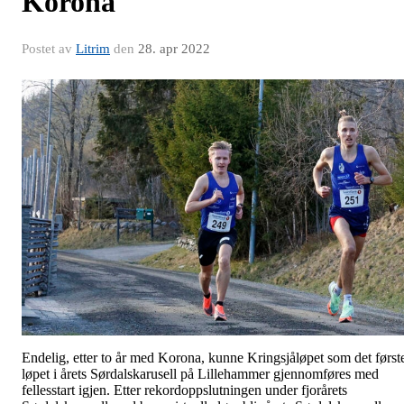
Korona
Postet av
Litrim
den
28. apr 2022
Endelig, etter to år med Korona, kunne Kringsjåløpet som det først
løpet i årets Sørdalskarusell på Lillehammer gjennomføres med
fellesstart igjen. Etter rekordoppslutningen under fjorårets