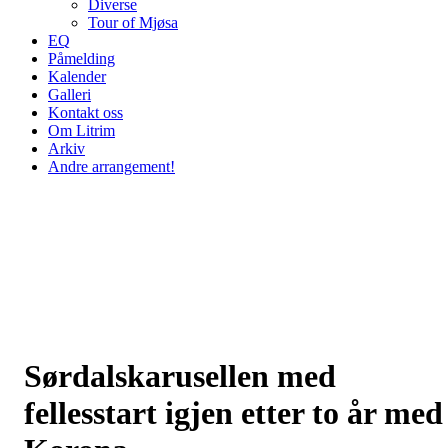
Diverse
Tour of Mjøsa
EQ
Påmelding
Kalender
Galleri
Kontakt oss
Om Litrim
Arkiv
Andre arrangement!
Sørdalskarusellen med
fellesstart igjen etter to år med