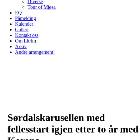
Diverse
Tour of Mjøsa
EQ
Påmelding
Kalender
Galleri
Kontakt oss
Om Litrim
Arkiv
Andre arrangement!
Sørdalskarusellen med
fellesstart igjen etter to år med