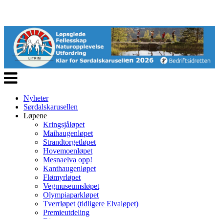
Veksle
navigasjon
Nyheter
Sørdalskarusellen
Løpene
Kringsjåløpet
Maihaugenløpet
Strandtorgetløpet
Hovemoenløpet
Mesnaelva opp!
Kanthaugenløpet
Flømyrløpet
Vegmuseumsløpet
Olympiaparkløpet
Tverrløpet (tidligere Elvaløpet)
Premieutdeling