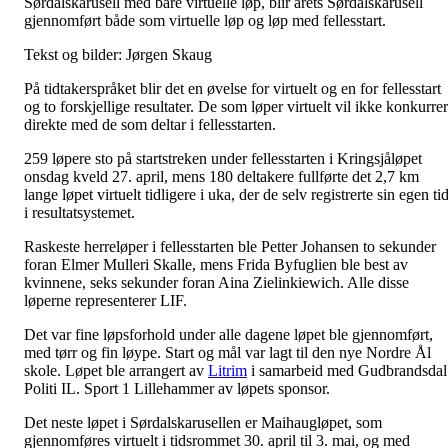
Sørdalskarusell med bare virtuelle løp, blir årets Sørdalskarusell
gjennomført både som virtuelle løp og løp med fellesstart.
Tekst og bilder: Jørgen Skaug
På tidtakerspråket blir det en øvelse for virtuelt og en for fellesstart
og to forskjellige resultater. De som løper virtuelt vil ikke konkurre
direkte med de som deltar i fellesstarten.
259 løpere sto på startstreken under fellesstarten i Kringsjåløpet
onsdag kveld 27. april, mens 180 deltakere fullførte det 2,7 km
lange løpet virtuelt tidligere i uka, der de selv registrerte sin egen ti
i resultatsystemet.
Raskeste herreløper i fellesstarten ble Petter Johansen to sekunder
foran Elmer Mulleri Skalle, mens Frida Byfuglien ble best av
kvinnene, seks sekunder foran Aina Zielinkiewich. Alle disse
løperne representerer LIF.
Det var fine løpsforhold under alle dagene løpet ble gjennomført,
med tørr og fin løype. Start og mål var lagt til den nye Nordre Ål
skole. Løpet ble arrangert av
Litrim
i samarbeid med Gudbrandsdal
Politi IL. Sport 1 Lillehammer av løpets sponsor.
Det neste løpet i Sørdalskarusellen er Maihaugløpet, som
gjennomføres virtuelt i tidsrommet 30. april til 3. mai, og med