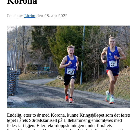
Korona
Postet av
Litrim
den
28. apr 2022
Endelig, etter to år med Korona, kunne Kringsjåløpet som det først
løpet i årets Sørdalskarusell på Lillehammer gjennomføres med
fellesstart igjen. Etter rekordoppslutningen under fjorårets