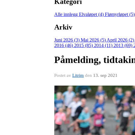
Kategori
Alle innlegg
Elvaløpet (4)
Flømyrløpet (5
Arkiv
Juni 2026 (3)
Mai 2026 (5)
April 2026 (2
2016 (46)
2015 (85)
2014 (11)
2013 (69)
Påmelding, tidtakin
Postet av
Litrim
den
13. sep 2021