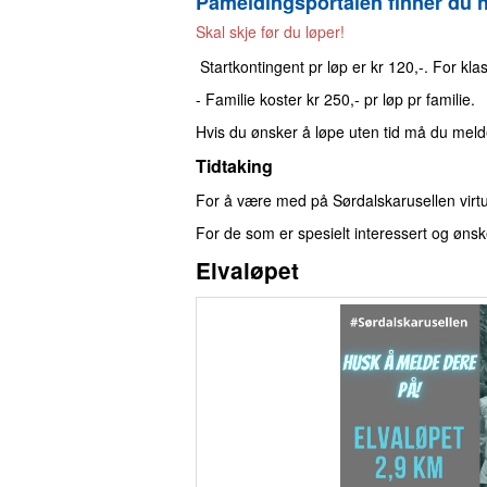
Påmeldingsportalen finner du 
Skal skje før du løper!
Startkontingent pr løp er kr 120,-. For kla
- Familie koster kr 250,- pr løp pr familie.
Hvis du ønsker å løpe uten tid må du melde
Tidtaking
For å være med på Sørdalskarusellen virtu
For de som er spesielt interessert og øns
Elvaløpet