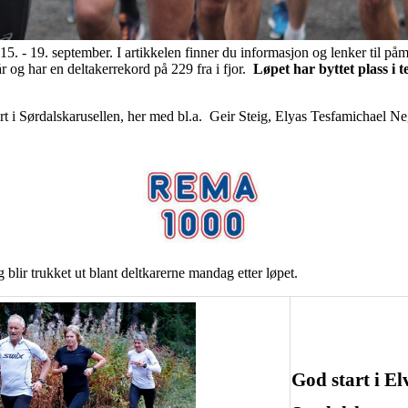
n15. - 19. september. I artikkelen finner du informasjon og lenker til påm
år og har en deltakerrekord på 229 fra i fjor.
Løpet har byttet plass i
start i Sørdalskarusellen, her med bl.a. Geir Steig, Elyas Tesfamichael 
blir trukket ut blant deltkarerne mandag etter løpet.
God start i Elv