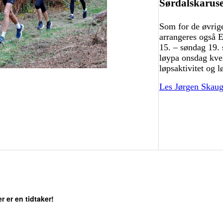
Sørdalskaruse
Som for de øvrige
arrangeres også E
15. – søndag 19. 
løypa onsdag kvel
løpsaktivitet og l
Les Jørgen Skaug
r er en tidtaker!