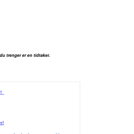
 du trenger er en tidtaker.
er!
r!