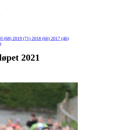
S
0 (68)
2019 (71)
2018 (66)
2017 (46)
)
aløpet 2021