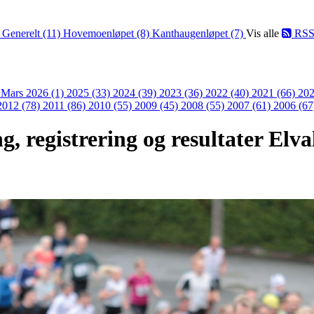
)
Generelt (11)
Hovemoenløpet (8)
Kanthaugenløpet (7)
Vis alle
RS
)
Mars 2026 (1)
2025 (33)
2024 (39)
2023 (36)
2022 (40)
2021 (66)
202
2012 (78)
2011 (86)
2010 (55)
2009 (45)
2008 (55)
2007 (61)
2006 (67
g, registrering og resultater Elv