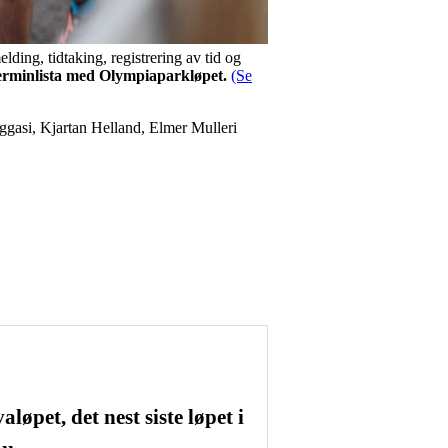
elding, tidtaking, registrering av tid og
 terminlista med Olympiaparkløpet.
(Se
Neggasi, Kjartan Helland, Elmer Mulleri
aløpet, det nest siste løpet i