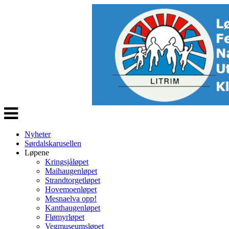
Veksle
navigasjon
Nyheter
Sørdalskarusellen
Løpene
Kringsjåløpet
Maihaugenløpet
Strandtorgetløpet
Hovemoenløpet
Mesnaelva opp!
Kanthaugenløpet
Flømyrløpet
Vegmuseumsløpet