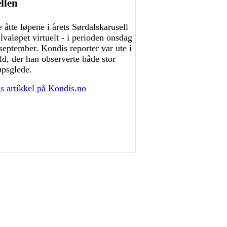
llen
 åtte løpene i årets Sørdalskarusell
lvaløpet virtuelt - i perioden onsdag
september. Kondis reporter var ute i
d, der han observerte både stor
øpsglede.
s artikkel på Kondis.no