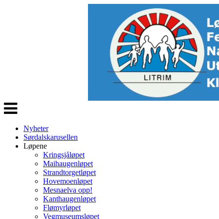
Veksle
navigasjon
Nyheter
Sørdalskarusellen
Løpene
Kringsjåløpet
Maihaugenløpet
Strandtorgetløpet
Hovemoenløpet
Mesnaelva opp!
Kanthaugenløpet
Flømyrløpet
Vegmuseumsløpet