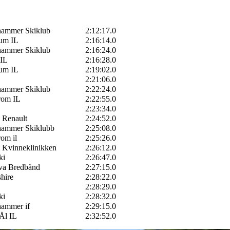
hammer Skiklub
2:12:17.0
tum IL
2:16:14.0
hammer Skiklub
2:16:24.0
 IL
2:16:28.0
tum IL
2:19:02.0
2:21:06.0
hammer Skiklub
2:22:24.0
rom IL
2:22:55.0
2:23:34.0
 Renault
2:24:52.0
ehammer Skiklubb
2:25:08.0
om il
2:25:26.0
 Kvinneklinikken
2:26:12.0
ki
2:26:47.0
iva Bredbånd
2:27:15.0
hire
2:28:22.0
2:28:29.0
ki
2:28:32.0
hammer if
2:29:15.0
Ål IL
2:32:52.0