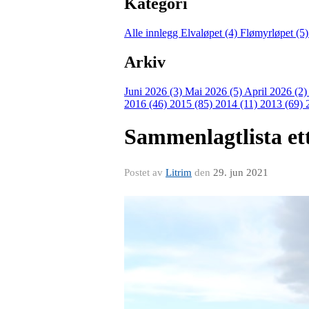
Kategori
Alle innlegg
Elvaløpet (4)
Flømyrløpet (5
Arkiv
Juni 2026 (3)
Mai 2026 (5)
April 2026 (2
2016 (46)
2015 (85)
2014 (11)
2013 (69)
Sammenlagtlista ett
Postet av
Litrim
den
29. jun 2021