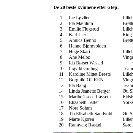
De 20 beste kvinnene etter 6 løp:
1
Ine Løvlien
Lille
2
Ida Mæhlum
Brøt
3
Emilie Flugsrud
Lille
4
Kari Lier
Ring
5
Annica Benno
Brøt
6
Hanne Bjørnvolden
7
Hege Skari
Lille
8
Ane Melbø
Ving
9
Ida Børset Westad
10
Ingvild Gulling
Team
11
Karoline Mittet Brøste
Lill
12
Borghild OUREN
Vingr
13
Ida Bang
Team
14
Linda Jeanette Berger
Øti S
15
Marthe Tøsse Løvseth
Eids
16
Elizabeth Tester
Yorks
17
Nora Solum
18
Tia Elisabeth Sandvold
Øti S
19
Marte Kjøren
Lille
20
Rannveig Røstad
Søre 