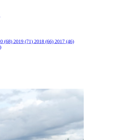
S
0 (68)
2019 (71)
2018 (66)
2017 (46)
)