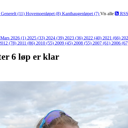
)
Generelt (11)
Hovemoenløpet (8)
Kanthaugenløpet (7)
Vis alle
RS
)
Mars 2026 (1)
2025 (33)
2024 (39)
2023 (36)
2022 (40)
2021 (66)
202
2012 (78)
2011 (86)
2010 (55)
2009 (45)
2008 (55)
2007 (61)
2006 (67
er 6 løp er klar