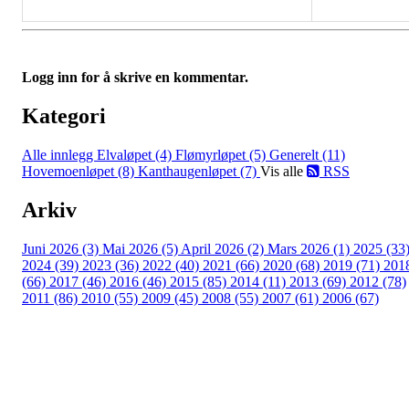
Logg inn for å skrive en kommentar.
Kategori
Alle innlegg
Elvaløpet (4)
Flømyrløpet (5)
Generelt (11)
Hovemoenløpet (8)
Kanthaugenløpet (7)
Vis alle
RSS
Arkiv
Juni 2026 (3)
Mai 2026 (5)
April 2026 (2)
Mars 2026 (1)
2025 (33
2024 (39)
2023 (36)
2022 (40)
2021 (66)
2020 (68)
2019 (71)
201
(66)
2017 (46)
2016 (46)
2015 (85)
2014 (11)
2013 (69)
2012 (78)
2011 (86)
2010 (55)
2009 (45)
2008 (55)
2007 (61)
2006 (67)