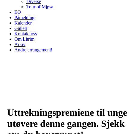
Diverse
Tour of Mjøsa
EQ
Påmelding
Kalender
Galleri
Kontakt oss
Om Litrim
Arkiv
Andre arrangement!
Uttrekningspremiene til unge
utøvere denne gangen. Sjekk