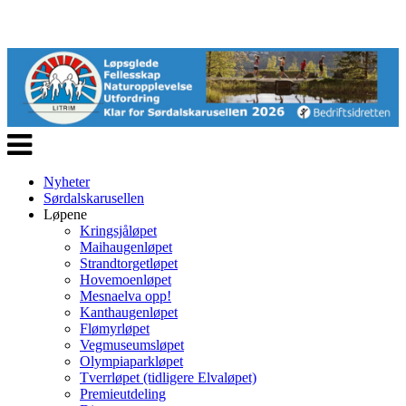
Veksle
navigasjon
Nyheter
Sørdalskarusellen
Løpene
Kringsjåløpet
Maihaugenløpet
Strandtorgetløpet
Hovemoenløpet
Mesnaelva opp!
Kanthaugenløpet
Flømyrløpet
Vegmuseumsløpet
Olympiaparkløpet
Tverrløpet (tidligere Elvaløpet)
Premieutdeling