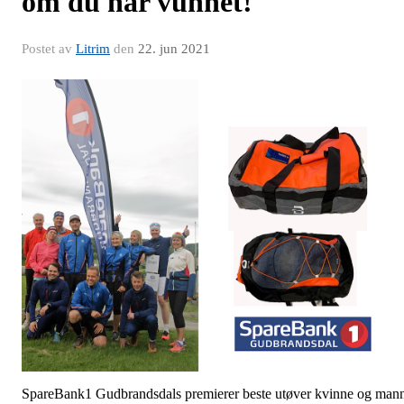
om du har vunnet!
Postet av
Litrim
den
22. jun 2021
SpareBank1 Gudbrandsdals premierer beste utøver kvinne og man