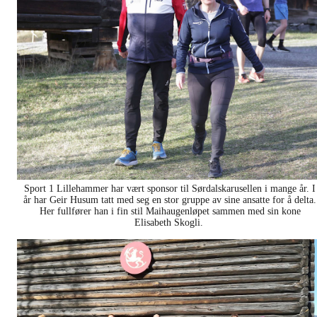
Sport 1 Lillehammer har vært sponsor til Sørdalskarusellen i mange år. I
år har Geir Husum tatt med seg en stor gruppe av sine ansatte for å delta.
Her fullfører han i fin stil Maihaugenløpet sammen med sin kone
Elisabeth Skogli.