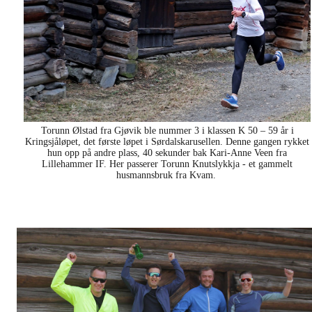
Torunn Ølstad fra Gjøvik ble nummer 3 i klassen K 50 – 59 år i
Kringsjåløpet, det første løpet i Sørdalskarusellen. Denne gangen rykket
hun opp på andre plass, 40 sekunder bak Kari-Anne Veen fra
Lillehammer IF. Her passerer Torunn Knutslykkja - et gammelt
husmannsbruk fra Kvam.