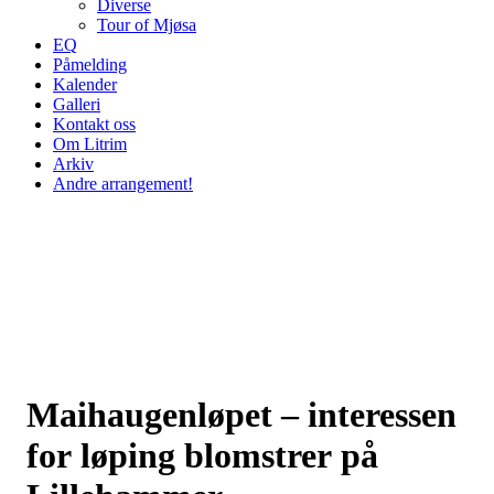
Diverse
Tour of Mjøsa
EQ
Påmelding
Kalender
Galleri
Kontakt oss
Om Litrim
Arkiv
Andre arrangement!
Maihaugenløpet – interessen
for løping blomstrer på