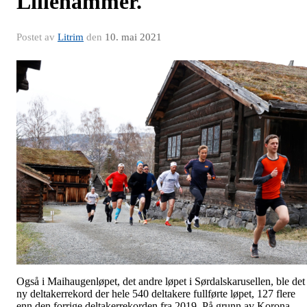
Lillehammer.
Postet av
Litrim
den
10. mai 2021
Også i Maihaugenløpet, det andre løpet i Sørdalskarusellen, ble det
ny deltakerrekord der hele 540 deltakere fullførte løpet, 127 flere
enn den forrige deltakerrekorden fra 2019. På grunn av Korona-