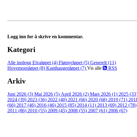
Logg inn for å skrive en kommentar.
Kategori
Alle innlegg
Elvaløpet (4)
Flømyrløpet (5)
Generelt (11)
Hovemoenløpet (8)
Kanthaugenløpet (7)
Vis alle
RSS
Arkiv
Juni 2026 (3)
Mai 2026 (5)
April 2026 (2)
Mars 2026 (1)
2025 (33
2024 (39)
2023 (36)
2022 (40)
2021 (66)
2020 (68)
2019 (71)
201
(66)
2017 (46)
2016 (46)
2015 (85)
2014 (11)
2013 (69)
2012 (78)
2011 (86)
2010 (55)
2009 (45)
2008 (55)
2007 (61)
2006 (67)