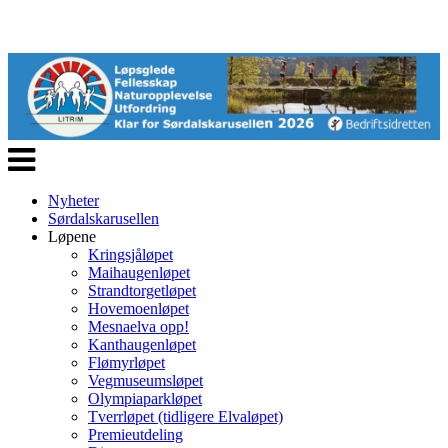
Veksle
navigasjon
Nyheter
Sørdalskarusellen
Løpene
Kringsjåløpet
Maihaugenløpet
Strandtorgetløpet
Hovemoenløpet
Mesnaelva opp!
Kanthaugenløpet
Flømyrløpet
Vegmuseumsløpet
Olympiaparkløpet
Tverrløpet (tidligere Elvaløpet)
Premieutdeling