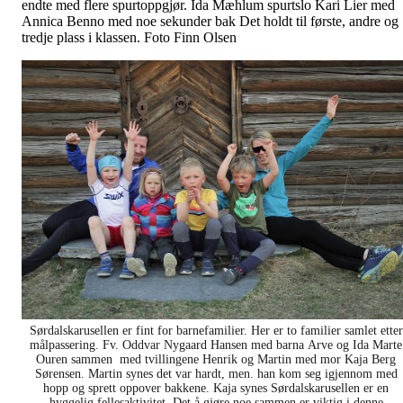
endte med flere spurtoppgjør. Ida Mæhlum spurtslo Kari Lier med
Annica Benno med noe sekunder bak Det holdt til første, andre og
tredje plass i klassen. Foto Finn Olsen
Sørdalskarusellen er fint for barnefamilier. Her er to familier samlet etter
målpassering. Fv. Oddvar Nygaard Hansen med barna Arve og Ida Marte
Ouren sammen med tvillingene Henrik og Martin med mor Kaja Berg
Sørensen. Martin synes det var hardt, men. han kom seg igjennom med
hopp og sprett oppover bakkene. Kaja synes Sørdalskarusellen er en
hyggelig fellesaktivitet. Det å gjøre noe sammen er viktig i denne