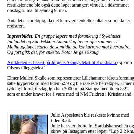
restriksjonene ble også dette løpet arrangert virtuelt, i tidsrommet
onsdag 5. mai til søndag 9. mai.
Antallet er foreløpig, da det kan være enkeltresultater som ikke er
registrert.
I
ngressbildet;
En gruppe løpere med forankring i Sykehuset
Innlandet og Sør-Vekkom Lauparlag trener ofte sammen. I
Maihaugeløpet startet de samtidig og konkurrerte mot hverandre.
Og fort gikk det, for enkelte. Foto: Jørgen Skaug
Artikkelen er basert på Jørgens Skaugs tekst til Kondis.no
og Finn
Olsens tilleggstekst!
Elmer Mulleri Skalle som representerer Lillehammer idrettsforenin
satte løyperekord med tiden 6:59 og ble raskeste herreløper, Elmer 
tydelig i form, tirsdag løp han 3000 m på Stampa med tiden 8:22
som er under kravet for å være med til NM Friidrett i Kristiansand.
Julie Aspesletten ble raskeste kvinne med
tiden 8:24.
Julie har vært borte fra Sørdalskarusellen og
skrev på Instagram etter løpet: "Løp 2,2 km