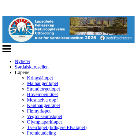
Veksle
navigasjon
Nyheter
Sørdalskarusellen
Løpene
Kringsjåløpet
Maihaugenløpet
Strandtorgetløpet
Hovemoenløpet
Mesnaelva opp!
Kanthaugenløpet
Flømyrløpet
Vegmuseumsløpet
Olympiaparkløpet
Tverrløpet (tidligere Elvaløpet)
Premieutdeling