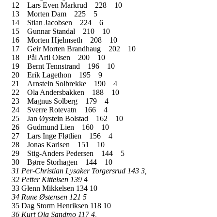
12
Lars Even Markrud
228
10
13
Morten Dam
225
5
14
Stian Jacobsen
224
6
15
Gunnar Standal
210
10
16
Morten Hjelmseth
208
10
17
Geir Morten Brandhaug
202
10
18
Pål Aril Olsen
200
10
19
Bernt Tennstrand
196
10
20
Erik Lagethon
195
9
21
Arnstein Solbrekke
190
4
22
Ola Andersbakken
188
10
23
Magnus Solberg
179
4
24
Sverre Rotevatn
166
4
25
Jan Øystein Bolstad
162
10
26
Gudmund Lien
160
10
27
Lars Inge Fløtlien
156
4
28
Jonas Karlsen
151
10
29
Stig-Anders Pedersen
144
5
30
Børre Storhagen
144
10
31 Per-Christian Lysaker Torgersrud 143 3,
32 Petter Kittelsen 139 4
33 Glenn Mikkelsen 134 10
34 Rune Østensen 121 5
35 Dag Storm Henriksen 118 10
36 Kurt Ola Sandmo 117 4,