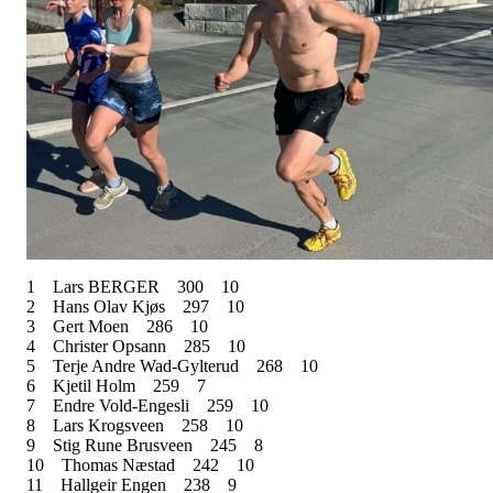
1
Lars BERGER
300
10
2
Hans Olav Kjøs
297
10
3
Gert Moen
286
10
4
Christer Opsann
285
10
5
Terje Andre Wad-Gylterud
268
10
6
Kjetil Holm
259
7
7
Endre Vold-Engesli
259
10
8
Lars Krogsveen
258
10
9
Stig Rune Brusveen
245
8
10
Thomas Næstad
242
10
11
Hallgeir Engen
238
9