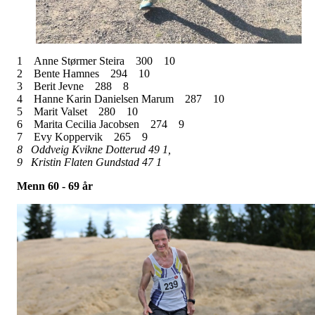
1
Anne Størmer Steira
300
10
2
Bente Hamnes
294
10
3
Berit Jevne
288
8
4
Hanne Karin Danielsen Marum
287
10
5
Marit Valset
280
10
6
Marita Cecilia Jacobsen
274
9
7
Evy Koppervik
265
9
8 Oddveig Kvikne Dotterud 49 1,
9 Kristin Flaten Gundstad 47 1
Menn 60 - 69 år