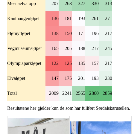
Mesnaelva opp
207
268
327
330
313
Kanthaugenløpet
136
181
193
261
271
Flømyrløpet
138
150
171
196
217
Vegmuseumsløpet
165
205
188
217
245
Olympiaparkløpet
122
125
135
157
217
Elvaløpet
147
175
201
193
230
Total
2009
2241
2565
2860
2859
Resultatene her gjelder kun de som har fullført Sørdalskarusellen.