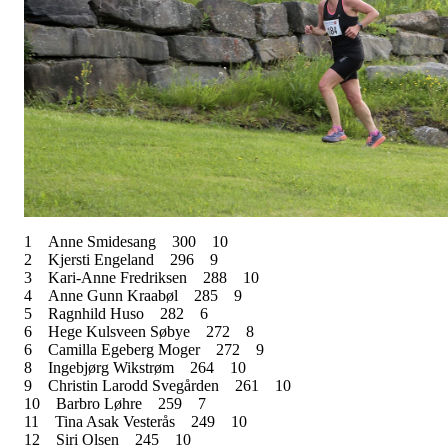
1
Anne Smidesang
300
10
2
Kjersti Engeland
296
9
3
Kari-Anne Fredriksen
288
10
4
Anne Gunn Kraabøl
285
9
5
Ragnhild Huso
282
6
6
Hege Kulsveen Søbye
272
8
6
Camilla Egeberg Moger
272
9
8
Ingebjørg Wikstrøm
264
10
9
Christin Larodd Svegården
261
10
10
Barbro Løhre
259
7
11
Tina Asak Vesterås
249
10
12
Siri Olsen
245
10