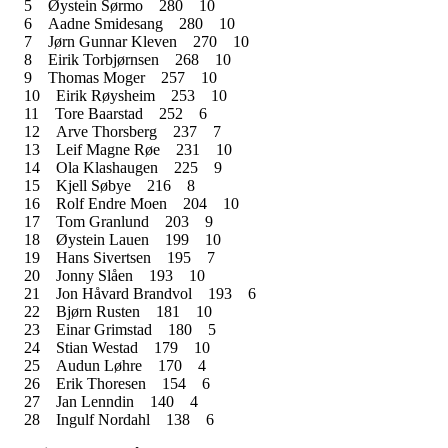
5
Øystein Sørmo
280
10
6
Aadne Smidesang
280
10
7
Jørn Gunnar Kleven
270
10
8
Eirik Torbjørnsen
268
10
9
Thomas Moger
257
10
10
Eirik Røysheim
253
10
11
Tore Baarstad
252
6
12
Arve Thorsberg
237
7
13
Leif Magne Røe
231
10
14
Ola Klashaugen
225
9
15
Kjell Søbye
216
8
16
Rolf Endre Moen
204
10
17
Tom Granlund
203
9
18
Øystein Lauen
199
10
19
Hans Sivertsen
195
7
20
Jonny Slåen
193
10
21
Jon Håvard Brandvol
193
6
22
Bjørn Rusten
181
10
23
Einar Grimstad
180
5
24
Stian Westad
179
10
25
Audun Løhre
170
4
26
Erik Thoresen
154
6
27
Jan Lenndin
140
4
28
Ingulf Nordahl
138
6