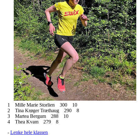
1
Mille Marie Storlien
300
10
2
Tina Krøger Træthaug
290
8
3
Martea Bergum
288
10
4
Thea Kvam
279
8
-
Lenke hele klassen