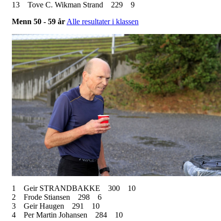
13
Tove C. Wikman Strand
229
9
Menn 50 - 59
år
Alle resultater i klassen
1
Geir STRANDBAKKE
300
10
2
Frode Stiansen
298
6
3
Geir Haugen
291
10
4
Per Martin Johansen
284
10