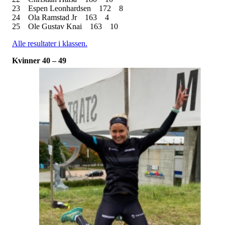
23
Espen Leonhardsen
172
8
24
Ola Ramstad Jr
163
4
25
Ole Gustav Knai
163
10
Alle resultater i klassen.
Kvinner 40 – 49