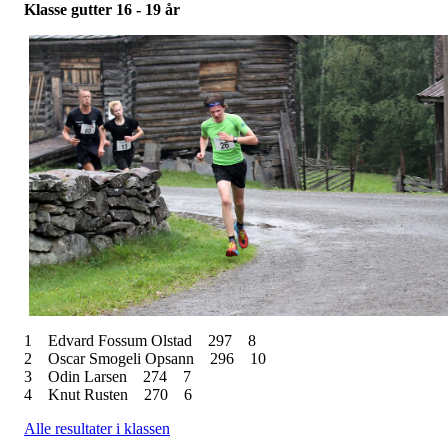
Klasse gutter 16 - 19 år
1
Edvard Fossum Olstad
297
8
2
Oscar Smogeli Opsann
296
10
3
Odin Larsen
274
7
4
Knut Rusten
270
6
Alle resultater i klassen