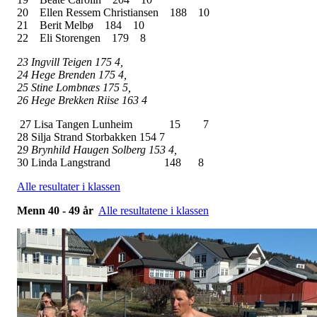
20
Ellen Ressem Christiansen
188
10
21
Berit Melbø
184
10
22
Eli Storengen
179
8
23 Ingvill Teigen 175 4,
24 Hege Brenden 175 4,
25 Stine Lombnæs 175 5,
26 Hege Brekken Riise 163 4
27 Lisa Tangen Lunheim 15 7
28 Silja Strand Storbakken 154 7
2
9 Brynhild Haugen Solberg 153 4,
30 Linda Langstrand 148 8
Alle resultater i klassen
Menn 40 - 49 år
Alle resultatene i klassen