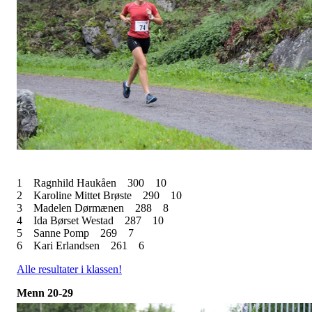
1
Ragnhild Haukåen
300
10
2
Karoline Mittet Brøste
290
10
3
Madelen Dørmænen
288
8
4
Ida Børset Westad
287
10
5
Sanne Pomp
269
7
6
Kari Erlandsen
261
6
Alle resultater i klassen!
Menn 20-29