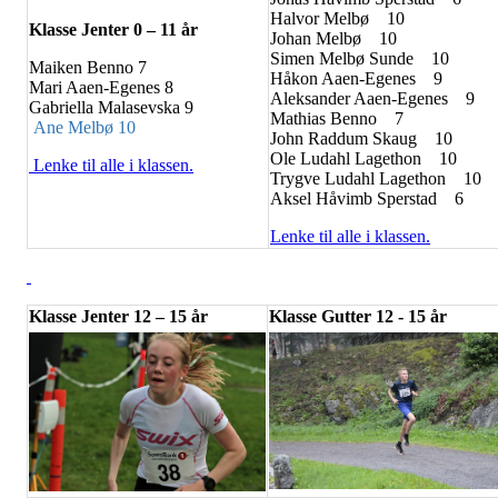
Halvor Melbø
10
Klasse Jenter 0 – 11 år
Johan Melbø
10
Simen Melbø Sunde
10
Maiken Benno 7
Håkon Aaen-Egenes
9
Mari Aaen-Egenes 8
Aleksander Aaen-Egenes
9
Gabriella Malasevska 9
Mathias Benno
7
Ane Melbø 10
John Raddum Skaug
10
Ole Ludahl Lagethon
10
Lenke til alle i klassen.
Trygve Ludahl Lagethon
10
Aksel Håvimb Sperstad
6
Lenke til alle i klassen.
Klasse Jenter 12 – 15 år
Klasse Gutter 12 - 15 år