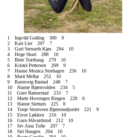
1
Ingvild Gulling
300
9
2
Kari Lier
297
7
3
Guri Stenseth Kjøs
294
10
4
Hege Skari
288
10
5
Birte Træthaug
279
10
6
Kristel Pettersen
269
9
7
Hanne Monica Storhagen
256
10
8
Marit Melbø
252
10
9
Rannveig Røstad
248
7
10
Hanne Bjørnvolden
234
5
11
Guro Rønnestad
233
7
12
Marte Hovengen Ringen
228
6
13
Hanne Slettum
225
8
14
Tonje Storsveen Bjørnstadjordet
221
9
15
Eivor Løkken
216
10
16
Guro Håvardsrud
212
10
17
Siv Aina Tofte
207
7
18
Siri Haugen
204
10
19
Beate Carolin
204
10