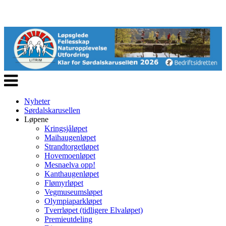
Veksle
navigasjon
Nyheter
Sørdalskarusellen
Løpene
Kringsjåløpet
Maihaugenløpet
Strandtorgetløpet
Hovemoenløpet
Mesnaelva opp!
Kanthaugenløpet
Flømyrløpet
Vegmuseumsløpet
Olympiaparkløpet
Tverrløpet (tidligere Elvaløpet)
Premieutdeling