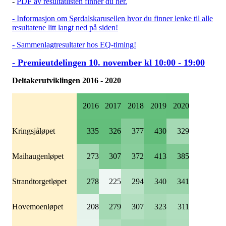
-
PDF av resultatlisten finner du her.
- Informasjon om Sørdalskarusellen hvor du finner lenke til alle
resultatene litt langt ned på siden!
- Sammenlagtresultater hos EQ-timing!
- Premieutdelingen 10. november kl 10:00 - 19:00
Deltakerutviklingen 2016 - 2020
2016
2017
2018
2019
2020
Kringsjåløpet
335
326
377
430
329
Maihaugenløpet
273
307
372
413
385
Strandtorgetløpet
278
225
294
340
341
Hovemoenløpet
208
279
307
323
311