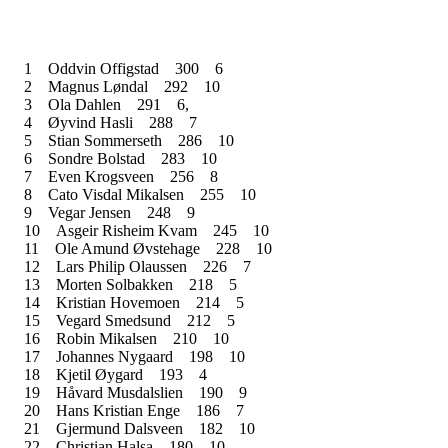
1
Oddvin Offigstad
300
6
2
Magnus Løndal
292
10
3
Ola Dahlen
291
6,
4
Øyvind Hasli
288
7
5
Stian Sommerseth
286
10
6
Sondre Bolstad
283
10
7
Even Krogsveen
256
8
8
Cato Visdal Mikalsen
255
10
9
Vegar Jensen
248
9
10
Asgeir Risheim Kvam
245
10
11
Ole Amund Øvstehage
228
10
12
Lars Philip Olaussen
226
7
13
Morten Solbakken
218
5
14
Kristian Hovemoen
214
5
15
Vegard Smedsund
212
5
16
Robin Mikalsen
210
10
17
Johannes Nygaard
198
10
18
Kjetil Øygard
193
4
19
Håvard Musdalslien
190
9
20
Hans Kristian Enge
186
7
21
Gjermund Dalsveen
182
10
22
Christian Halsa
180
10