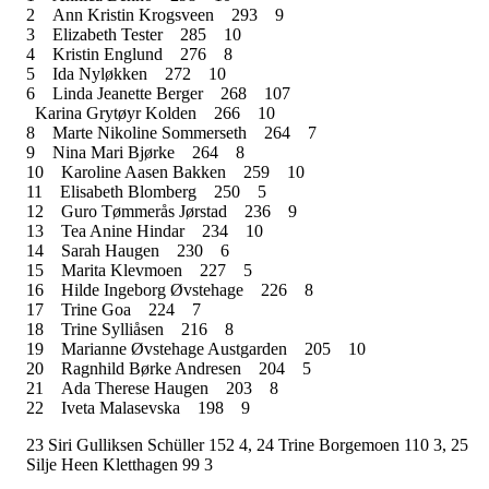
2
Ann Kristin Krogsveen
293
9
3
Elizabeth Tester
285
10
4
Kristin Englund
276
8
5
Ida Nyløkken
272
10
6
Linda Jeanette Berger
268
107
Karina Grytøyr Kolden
266
10
8
Marte Nikoline Sommerseth
264
7
9
Nina Mari Bjørke
264
8
10
Karoline Aasen Bakken
259
10
11
Elisabeth Blomberg
250
5
12
Guro Tømmerås Jørstad
236
9
13
Tea Anine Hindar
234
10
14
Sarah Haugen
230
6
15
Marita Klevmoen
227
5
16
Hilde Ingeborg Øvstehage
226
8
17
Trine Goa
224
7
18
Trine Sylliåsen
216
8
19
Marianne Øvstehage Austgarden
205
10
20
Ragnhild Børke Andresen
204
5
21
Ada Therese Haugen
203
8
22
Iveta Malasevska
198
9
23 Siri Gulliksen Schüller 152 4, 24 Trine Borgemoen 110 3, 25
Silje Heen Kletthagen 99 3