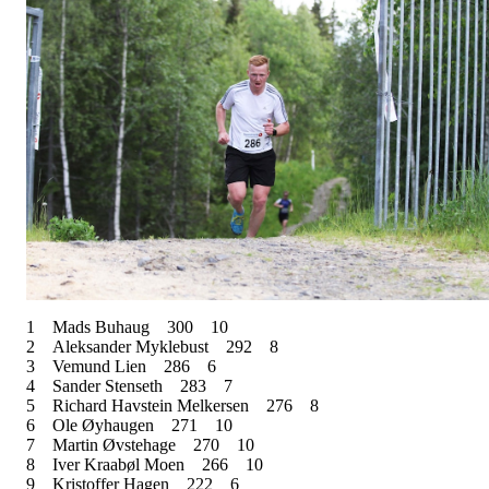
1
Mads Buhaug
300
10
2
Aleksander Myklebust
292
8
3
Vemund Lien
286
6
4
Sander Stenseth
283
7
5
Richard Havstein Melkersen
276
8
6
Ole Øyhaugen
271
10
7
Martin Øvstehage
270
10
8
Iver Kraabøl Moen
266
10
9
Kristoffer Hagen
222
6