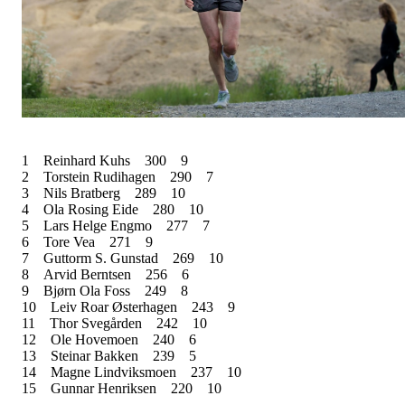
1
Reinhard Kuhs
300
9
2
Torstein Rudihagen
290
7
3
Nils Bratberg
289
10
4
Ola Rosing Eide
280
10
5
Lars Helge Engmo
277
7
6
Tore Vea
271
9
7
Guttorm S. Gunstad
269
10
8
Arvid Berntsen
256
6
9
Bjørn Ola Foss
249
8
10
Leiv Roar Østerhagen
243
9
11
Thor Svegården
242
10
12
Ole Hovemoen
240
6
13
Steinar Bakken
239
5
14
Magne Lindviksmoen
237
10
15
Gunnar Henriksen
220
10