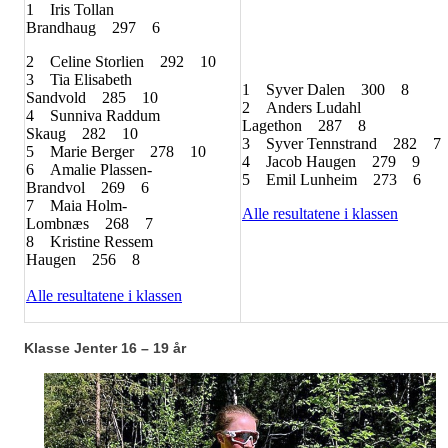
1
Iris Tollan
Brandhaug
297
6
2
Celine Storlien
292
10
3
Tia Elisabeth
1
Syver Dalen
300
8
Sandvold
285
10
2
Anders Ludahl
4
Sunniva Raddum
Lagethon
287
8
Skaug
282
10
3
Syver Tennstrand
282
7
5
Marie Berger
278
10
4
Jacob Haugen
279
9
6
Amalie Plassen-
5
Emil Lunheim
273
6
Brandvol
269
6
7
Maia Holm-
Alle resultatene i klassen
Lombnæs
268
7
8
Kristine Ressem
Haugen
256
8
Alle resultatene i klassen
Klasse Jenter 16 – 19 år