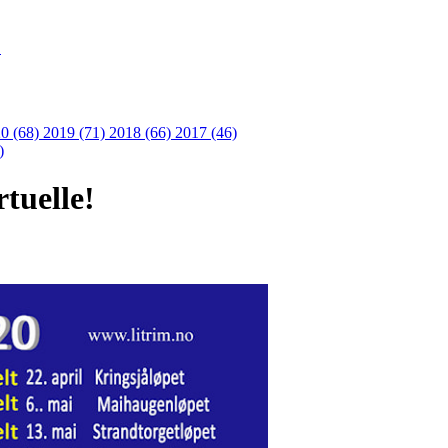
S
0 (68)
2019 (71)
2018 (66)
2017 (46)
)
rtuelle!