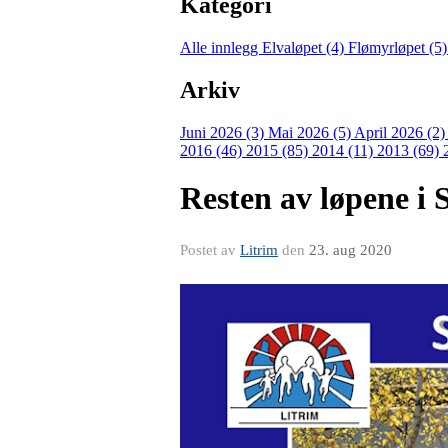
Kategori
Alle innlegg
Elvaløpet (4)
Flømyrløpet (5
Arkiv
Juni 2026 (3)
Mai 2026 (5)
April 2026 (2
2016 (46)
2015 (85)
2014 (11)
2013 (69)
Resten av løpene i S
Postet av
Litrim
den
23. aug 2020