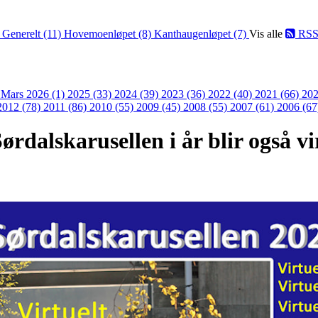
)
Generelt (11)
Hovemoenløpet (8)
Kanthaugenløpet (7)
Vis alle
RS
)
Mars 2026 (1)
2025 (33)
2024 (39)
2023 (36)
2022 (40)
2021 (66)
202
2012 (78)
2011 (86)
2010 (55)
2009 (45)
2008 (55)
2007 (61)
2006 (67
ørdalskarusellen i år blir også vi