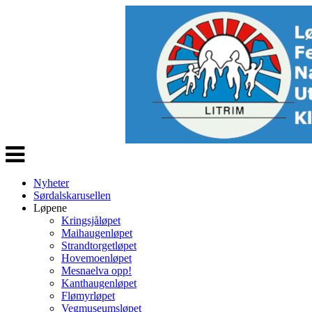
Veksle
navigasjon
Nyheter
Sørdalskarusellen
Løpene
Kringsjåløpet
Maihaugenløpet
Strandtorgetløpet
Hovemoenløpet
Mesnaelva opp!
Kanthaugenløpet
Flømyrløpet
Vegmuseumsløpet