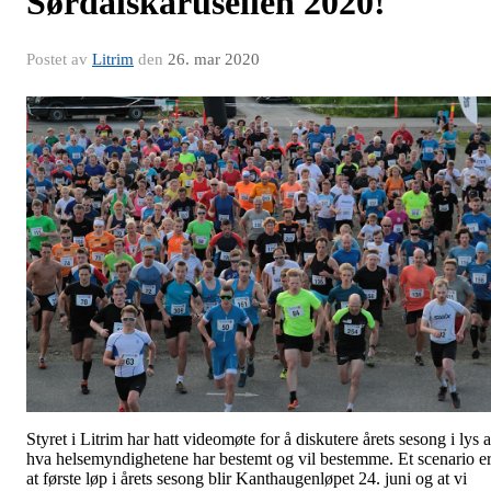
Sørdalskarusellen 2020!
Postet av
Litrim
den
26. mar 2020
Styret i Litrim har hatt videomøte for å diskutere årets sesong i lys 
hva helsemyndighetene har bestemt og vil bestemme. Et scenario e
at første løp i årets sesong blir Kanthaugenløpet 24. juni og at vi