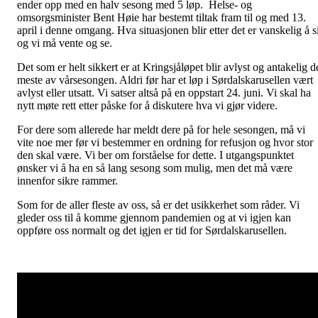
ender opp med en halv sesong med 5 løp. Helse- og
omsorgsminister Bent Høie har bestemt tiltak fram til og med 13.
april i denne omgang. Hva situasjonen blir etter det er vanskelig å s
og vi må vente og se.
Det som er helt sikkert er at Kringsjåløpet blir avlyst og antakelig d
meste av vårsesongen. Aldri før har et løp i Sørdalskarusellen vært
avlyst eller utsatt. Vi satser altså på en oppstart 24. juni. Vi skal ha
nytt møte rett etter påske for å diskutere hva vi gjør videre.
For dere som allerede har meldt dere på for hele sesongen, må vi
vite noe mer før vi bestemmer en ordning for refusjon og hvor stor
den skal være. Vi ber om forståelse for dette. I utgangspunktet
ønsker vi å ha en så lang sesong som mulig, men det må være
innenfor sikre rammer.
Som for de aller fleste av oss, så er det usikkerhet som råder. Vi
gleder oss til å komme gjennom pandemien og at vi igjen kan
oppføre oss normalt og det igjen er tid for Sørdalskarusellen.