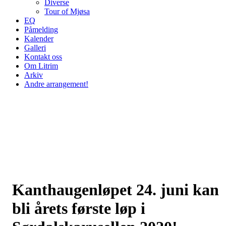
Diverse
Tour of Mjøsa
EQ
Påmelding
Kalender
Galleri
Kontakt oss
Om Litrim
Arkiv
Andre arrangement!
Kanthaugenløpet 24. juni kan
bli årets første løp i