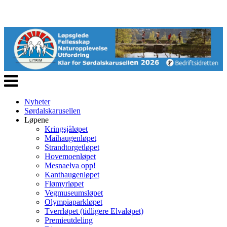
Veksle
navigasjon
Nyheter
Sørdalskarusellen
Løpene
Kringsjåløpet
Maihaugenløpet
Strandtorgetløpet
Hovemoenløpet
Mesnaelva opp!
Kanthaugenløpet
Flømyrløpet
Vegmuseumsløpet
Olympiaparkløpet
Tverrløpet (tidligere Elvaløpet)
Premieutdeling