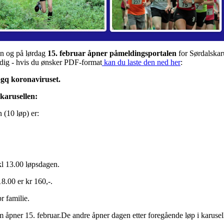
jen og på lørdag
15. februar åpner påmeldingsportalen
for Sørdalskaru
rdig - hvis du ønsker PDF-format
kan du laste den ned her
:
 pgq koronaviruset.
 karusellen:
 (10 løp) er:
 kl 13.00 løpsdagen.
18.00 er kr 160,-.
r familie.
m åpner 15. februar.De andre åpner dagen etter foregående løp i karusel