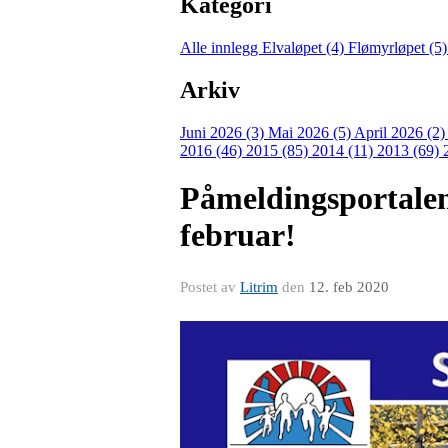
Kategori
Alle innlegg
Elvaløpet (4)
Flømyrløpet (5
Arkiv
Juni 2026 (3)
Mai 2026 (5)
April 2026 (2
2016 (46)
2015 (85)
2014 (11)
2013 (69)
Påmeldingsportalen
februar!
Postet av
Litrim
den
12. feb 2020