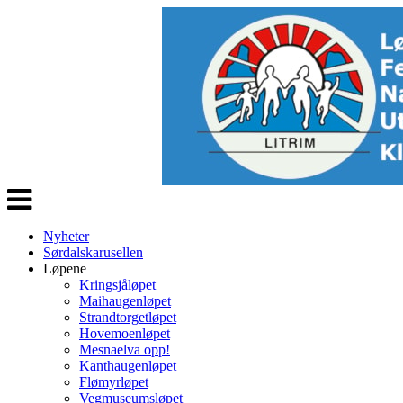
Veksle
navigasjon
Nyheter
Sørdalskarusellen
Løpene
Kringsjåløpet
Maihaugenløpet
Strandtorgetløpet
Hovemoenløpet
Mesnaelva opp!
Kanthaugenløpet
Flømyrløpet
Vegmuseumsløpet