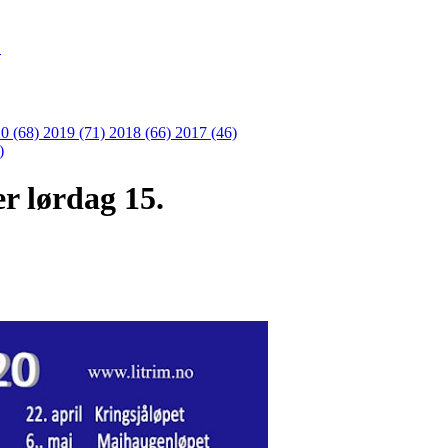
S
0 (68)
2019 (71)
2018 (66)
2017 (46)
)
r lørdag 15.