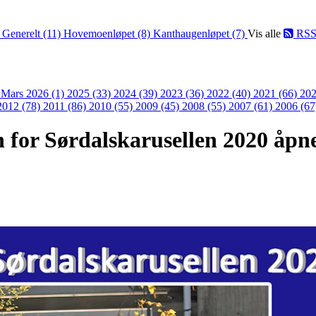
)
Generelt (11)
Hovemoenløpet (8)
Kanthaugenløpet (7)
Vis alle
RS
)
Mars 2026 (1)
2025 (33)
2024 (39)
2023 (36)
2022 (40)
2021 (66)
202
2012 (78)
2011 (86)
2010 (55)
2009 (45)
2008 (55)
2007 (61)
2006 (67
 for Sørdalskarusellen 2020 åpne