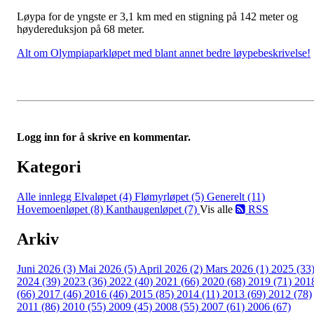
Løypa for de yngste er 3,1 km med en stigning på 142 meter og
høydereduksjon på 68 meter.
Alt om Olympiaparkløpet med blant annet bedre løypebeskrivelse!
Logg inn for å skrive en kommentar.
Kategori
Alle innlegg
Elvaløpet (4)
Flømyrløpet (5)
Generelt (11)
Hovemoenløpet (8)
Kanthaugenløpet (7)
Vis alle
RSS
Arkiv
Juni 2026 (3)
Mai 2026 (5)
April 2026 (2)
Mars 2026 (1)
2025 (33
2024 (39)
2023 (36)
2022 (40)
2021 (66)
2020 (68)
2019 (71)
201
(66)
2017 (46)
2016 (46)
2015 (85)
2014 (11)
2013 (69)
2012 (78)
2011 (86)
2010 (55)
2009 (45)
2008 (55)
2007 (61)
2006 (67)