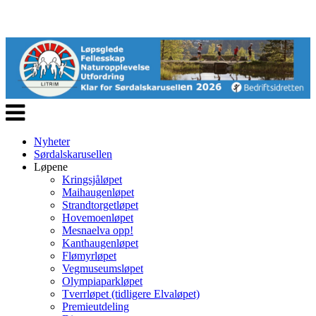
Veksle
navigasjon
Nyheter
Sørdalskarusellen
Løpene
Kringsjåløpet
Maihaugenløpet
Strandtorgetløpet
Hovemoenløpet
Mesnaelva opp!
Kanthaugenløpet
Flømyrløpet
Vegmuseumsløpet
Olympiaparkløpet
Tverrløpet (tidligere Elvaløpet)
Premieutdeling