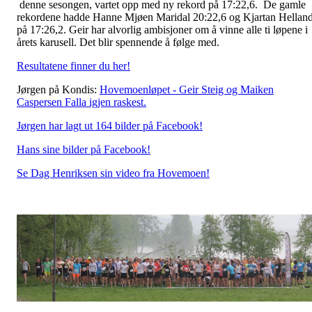
denne sesongen, vartet opp med ny rekord på 17:22,6. De gamle
rekordene hadde Hanne Mjøen Maridal 20:22,6 og Kjartan Hellan
på 17:26,2. Geir har alvorlig ambisjoner om å vinne alle ti løpene i
årets karusell. Det blir spennende å følge med.
Resultatene finner du her!
Jørgen på Kondis:
Hovemoenløpet - Geir Steig og Maiken
Caspersen Falla igjen raskest.
Jørgen har lagt ut 164 bilder på Facebook!
Hans sine bilder på Facebook!
Se Dag Henriksen sin video fra Hovemoen!