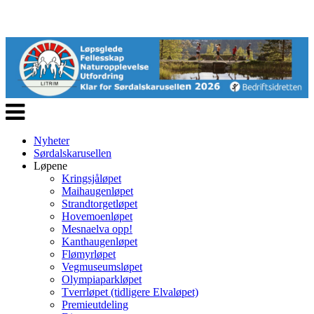
Veksle
navigasjon
Nyheter
Sørdalskarusellen
Løpene
Kringsjåløpet
Maihaugenløpet
Strandtorgetløpet
Hovemoenløpet
Mesnaelva opp!
Kanthaugenløpet
Flømyrløpet
Vegmuseumsløpet
Olympiaparkløpet
Tverrløpet (tidligere Elvaløpet)
Premieutdeling