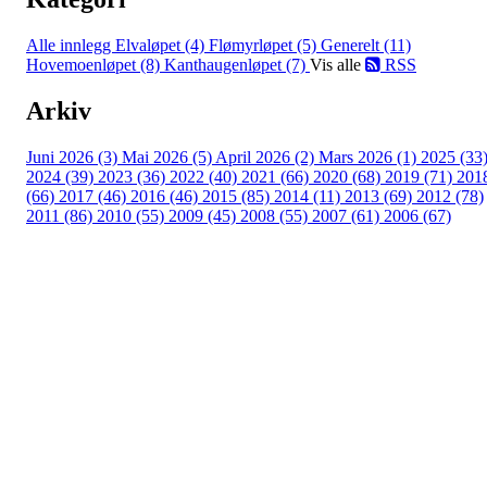
Alle innlegg
Elvaløpet (4)
Flømyrløpet (5)
Generelt (11)
Hovemoenløpet (8)
Kanthaugenløpet (7)
Vis alle
RSS
Arkiv
Juni 2026 (3)
Mai 2026 (5)
April 2026 (2)
Mars 2026 (1)
2025 (33
2024 (39)
2023 (36)
2022 (40)
2021 (66)
2020 (68)
2019 (71)
201
(66)
2017 (46)
2016 (46)
2015 (85)
2014 (11)
2013 (69)
2012 (78)
2011 (86)
2010 (55)
2009 (45)
2008 (55)
2007 (61)
2006 (67)