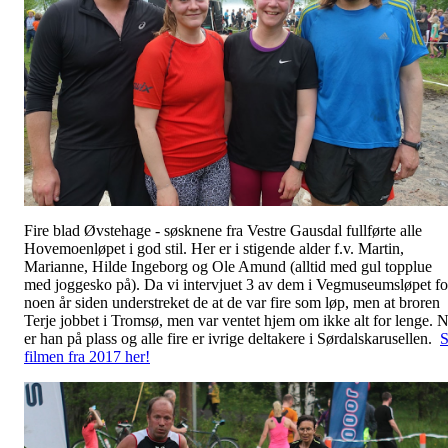
Fire blad Øvstehage - søsknene fra Vestre Gausdal fullførte alle
Hovemoenløpet i god stil. Her er i stigende alder f.v. Martin,
Marianne, Hilde Ingeborg og Ole Amund (alltid med gul topplue
med joggesko på). Da vi intervjuet 3 av dem i Vegmuseumsløpet fo
noen år siden understreket de at de var fire som løp, men at broren
Terje jobbet i Tromsø, men var ventet hjem om ikke alt for lenge. 
er han på plass og alle fire er ivrige deltakere i Sørdalskarusellen.
S
filmen fra 2017 her!