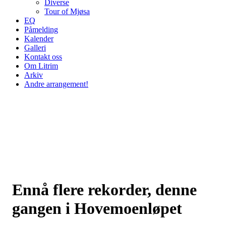
Diverse
Tour of Mjøsa
EQ
Påmelding
Kalender
Galleri
Kontakt oss
Om Litrim
Arkiv
Andre arrangement!
Ennå flere rekorder, denne
gangen i Hovemoenløpet