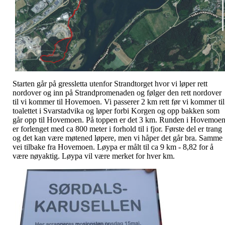
Starten går på gressletta utenfor Strandtorget hvor vi løper rett
nordover og inn på Strandpromenaden og følger den rett nordover
til vi kommer til Hovemoen. Vi passerer 2 km rett før vi kommer til
toalettet i Svarstadvika og løper forbi Korgen og opp bakken som
går opp til Hovemoen. På toppen er det 3 km. Runden i Hovemoe
er forlenget med ca 800 meter i forhold til i fjor. Første del er trang
og det kan være møtened løpere, men vi håper det går bra. Samme
vei tilbake fra Hovemoen. Løypa er målt til ca 9 km - 8,82 for å
være nøyaktig. Løypa vil være merket for hver km.