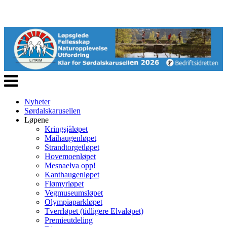
Veksle
navigasjon
Nyheter
Sørdalskarusellen
Løpene
Kringsjåløpet
Maihaugenløpet
Strandtorgetløpet
Hovemoenløpet
Mesnaelva opp!
Kanthaugenløpet
Flømyrløpet
Vegmuseumsløpet
Olympiaparkløpet
Tverrløpet (tidligere Elvaløpet)
Premieutdeling