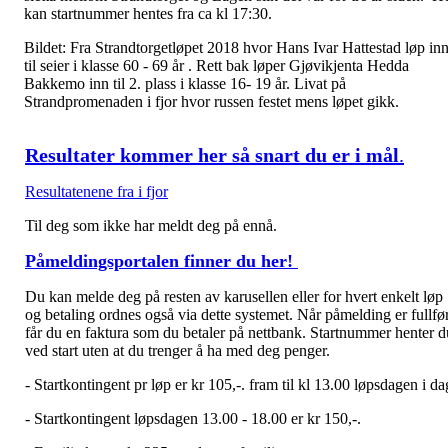
kan startnummer hentes fra ca kl 17:30.
Bildet: Fra Strandtorgetløpet 2018 hvor Hans Ivar Hattestad løp in
til seier i klasse 60 - 69 år . Rett bak løper Gjøvikjenta Hedda
Bakkemo inn til 2. plass i klasse 16- 19 år. Livat på
Strandpromenaden i fjor hvor russen festet mens løpet gikk.
Resultater kommer her så snart du er i mål
.
Resultatenene fra i fjor
Til deg som ikke har meldt deg på ennå.
Påmeldingsportalen finner du her!
Du kan melde deg på resten av karusellen eller for hvert enkelt løp
og betaling ordnes også via dette systemet. Når påmelding er fullfør
får du en faktura som du betaler på nettbank. Startnummer henter d
ved start uten at du trenger å ha med deg penger.
- Startkontingent pr løp er kr 105,-. fram til kl 13.00 løpsdagen i da
- Startkontingent løpsdagen 13.00 - 18.00 er kr 150,-.