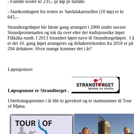
- Familie koster kr 235,- pr løp pr familie.
- Startkontingent for resten av Sørdalskarusellen (10 løp) er kr
645,-.
Strandtorgetløpet ble første gang arrangert i 2006 under navnet
Strandpromenaden og tok da over etter det tradisjonsrike løpet
Flåkålia rundt. I 2013 forandret løpet navn til Strandtorgetløpet. I å
er det 16. gang løpet arrangeres og deltakerrekorden fra 2018 er på
294 deltakere. Hvor mange kommer det i år?
Løpssponsor:
Løpssponsor er Strandtorget .
Uttrekningspremier i år blir to gavekort og to startnummer til Tour
of Mjøsa.