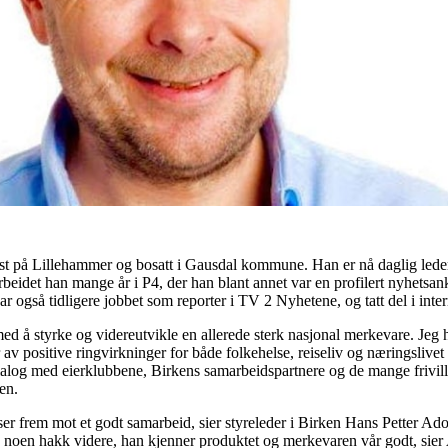
kst på Lillehammer og bosatt i Gausdal kommune. Han er nå daglig lede
beidet han mange år i P4, der han blant annet var en profilert nyhetsa
ar også tidligere jobbet som reporter i TV 2 Nyhetene, og tatt del i inte
d å styrke og videreutvikle en allerede sterk nasjonal merkevare. Jeg ha
v positive ringvirkninger for både folkehelse, reiseliv og næringslivet fo
alog med eierklubbene, Birkens samarbeidspartnere og de mange frivil
sen.
 ser frem mot et godt samarbeid, sier styreleder i Birken Hans Petter Adol
n noen hakk videre, han kjenner produktet og merkevaren vår godt, sier