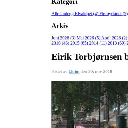
Kategori
Alle innlegg
Elvaløpet (4)
Flømyrløpet (5
Arkiv
Juni 2026 (3)
Mai 2026 (5)
April 2026 (2
2016 (46)
2015 (85)
2014 (11)
2013 (69)
Eirik Torbjørnsen b
Postet av
Litrim
den
20. nov 2018