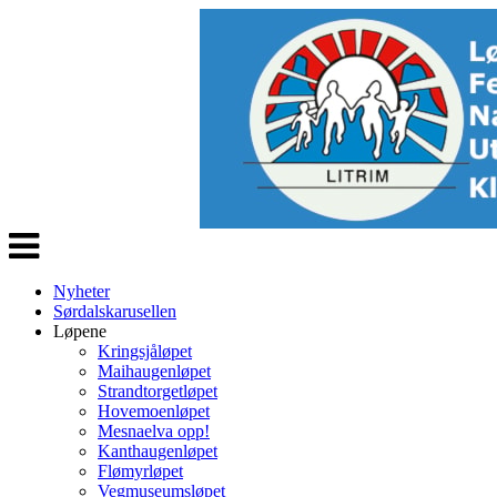
Veksle
navigasjon
Nyheter
Sørdalskarusellen
Løpene
Kringsjåløpet
Maihaugenløpet
Strandtorgetløpet
Hovemoenløpet
Mesnaelva opp!
Kanthaugenløpet
Flømyrløpet
Vegmuseumsløpet