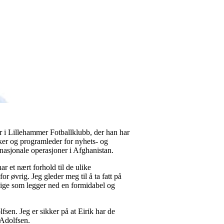
r i Lillehammer Fotballklubb, der han har
nker og programleder for nyhets- og
rnasjonale operasjoner i Afghanistan.
r et nært forhold til de ulike
r øvrig. Jeg gleder meg til å ta fatt på
lige som legger ned en formidabel og
fsen. Jeg er sikker på at Eirik har de
 Adolfsen.