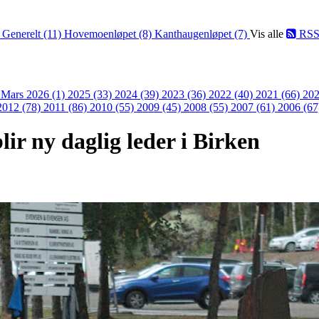
)
Generelt (11)
Hovemoenløpet (8)
Kanthaugenløpet (7)
Vis alle
RS
)
Mars 2026 (1)
2025 (33)
2024 (39)
2023 (36)
2022 (40)
2021 (66)
202
2012 (78)
2011 (86)
2010 (55)
2009 (45)
2008 (55)
2007 (61)
2006 (67
lir ny daglig leder i Birken