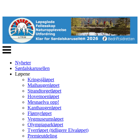
Veksle
navigasjon
Nyheter
Sørdalskarusellen
Løpene
Kringsjåløpet
Maihaugenløpet
Strandtorgetløpet
Hovemoenløpet
Mesnaelva opp!
Kanthaugenløpet
Flømyrløpet
Vegmuseumsløpet
Olympiaparkløpet
Tverrløpet (tidligere Elvaløpet)
Premieutdeling