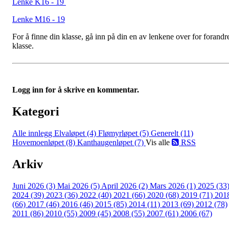
Lenke K16 - 19
Lenke M16 - 19
For å finne din klasse, gå inn på din en av lenkene over for forandr
klasse.
Logg inn for å skrive en kommentar.
Kategori
Alle innlegg
Elvaløpet (4)
Flømyrløpet (5)
Generelt (11)
Hovemoenløpet (8)
Kanthaugenløpet (7)
Vis alle
RSS
Arkiv
Juni 2026 (3)
Mai 2026 (5)
April 2026 (2)
Mars 2026 (1)
2025 (33
2024 (39)
2023 (36)
2022 (40)
2021 (66)
2020 (68)
2019 (71)
201
(66)
2017 (46)
2016 (46)
2015 (85)
2014 (11)
2013 (69)
2012 (78)
2011 (86)
2010 (55)
2009 (45)
2008 (55)
2007 (61)
2006 (67)