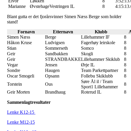
Eivor
Løkken
8
3:52:13.
Marianne
Øvstehage
Vestringen IL
8
4:15:13.
Blant gutta er det fjorårsvinner Simen Næss Berge som holder
stand!
Fornavn
Etternavn
Klubb
A
Simen Næss
Berge
Lillehammer IF
8
Håkon Kruse
Ludvigsen
Fagerhøy leirskole
8
Stian
Sommerseth
Somco
8
Geir
Sandbakken
Skogli
8
Geir
STRANDBAKKE
Lillehammer Skiklub
8
Vegar
Jensen
Ørje IL
8
Sondre
Haugen
Team Parkettpartner
8
Oscar Smogeli
Opsann
Follebu Skiklubb
8
Søre Ål il / Team
Torstein
Ous
8
Sport1 Lillehammer
Geir Morten
Brandhaug
Roterud IL
8
Sammenlagtresultater
Lenke K12-15
Lenke M12-15