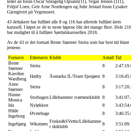
leder an foran Oscar Smogelig Opsann(11), Vegar Jensen (111),
Fritjof Loen, Geir Arne Nordengen og Julie Jeistad foran Lysaker
Gjestgiveri på Vegmuseet.
43 deltakere har fullført alle 8 og 116 har allerede fullført årets
karusell. I løpet av de to neste løpene blir det mange flere. Hele 21
har mulighet til å fullføre Sørdalskarusellen 2018.
Av de 43 er det fortsatt Bente Størmer Steira som har best tid blant
jentene.
Fornavn
Etternavn
Klubb
Antall
Tid
Bente
Steira
8
2:47:19.
Størmer
Karoline
Høiby
Åsmarka IL/Team Sjusjøen
8
3:16:45.
Wardberg
Anne
Steira
8
3:17:20.
Størmer
Hanne
Storhagen
Lillehammer svømmeklubb
8
3:41:07.
Monica
Ida
Nyløkken
8
3:43:54.
Hilde
Øvstehage
8
3:46:35.
Ingeborg
Friskis&SVettis/Lillehamme
Ingebjørg
Wikstrøm
8
3:51:09.
r skiklubb