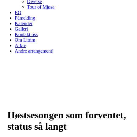
Diverse
Tour of Mjøsa
EQ
Påmelding
Kalender
Galleri
Kontakt oss
Om Litrim
Arkiv
Andre arrangement!
Høstsesongen som forventet,
status så langt